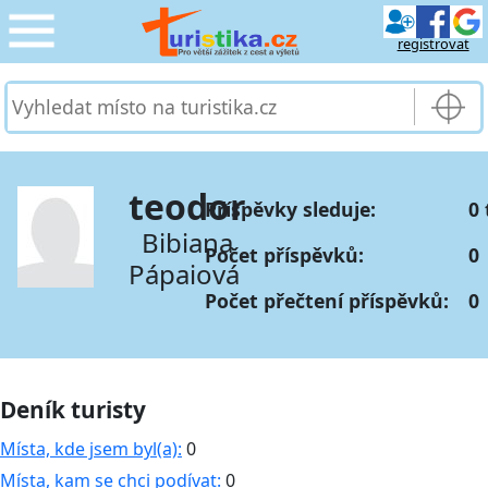
registrovat
CESTOVÁNÍ
›
SLUŽBY & DOPRAVA
›
teodor
Příspěvky sleduje:
0 
PRO TURISTY
›
Bibiana
Počet příspěvků:
0
Pápaiová
MOJE TURISTIKA
›
Počet přečtení příspěvků:
0
Deník turisty
Místa, kde jsem byl(a):
0
Místa, kam se chci podívat:
0