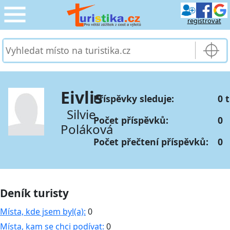
registrovat
CESTOVÁNÍ
›
SLUŽBY & DOPRAVA
›
Eivlis
Příspěvky sleduje:
0 
PRO TURISTY
›
Silvie
Počet příspěvků:
0
Poláková
MOJE TURISTIKA
›
Počet přečtení příspěvků:
0
Deník turisty
Místa, kde jsem byl(a):
0
Místa, kam se chci podívat:
0