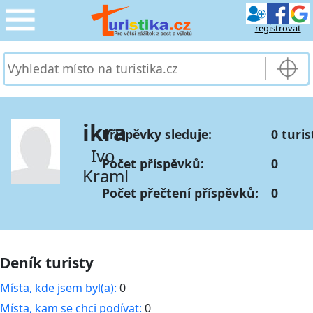
registrovat
CESTOVÁNÍ
›
SLUŽBY & DOPRAVA
›
ikra
Příspěvky sleduje:
0 turis
PRO TURISTY
›
Ivo
Počet příspěvků:
0
Kraml
MOJE TURISTIKA
›
Počet přečtení příspěvků:
0
Deník turisty
Místa, kde jsem byl(a):
0
Místa, kam se chci podívat:
0