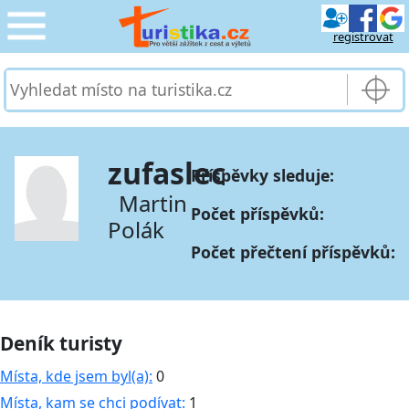
registrovat
CESTOVÁNÍ
›
SLUŽBY & DOPRAVA
›
zufaslec
Příspěvky sleduje:
PRO TURISTY
›
Martin
Počet příspěvků:
Polák
MOJE TURISTIKA
›
Počet přečtení příspěvků:
Deník turisty
Místa, kde jsem byl(a):
0
Místa, kam se chci podívat:
1