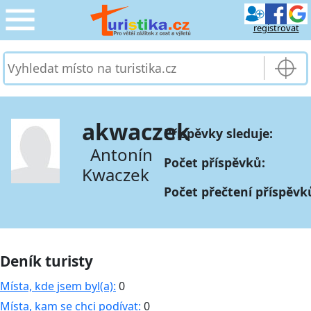
registrovat
CESTOVÁNÍ
›
SLUŽBY & DOPRAVA
›
akwaczek
Příspěvky sleduje:
PRO TURISTY
›
Antonín
Počet příspěvků:
Kwaczek
MOJE TURISTIKA
›
Počet přečtení příspěvk
Deník turisty
Místa, kde jsem byl(a):
0
Místa, kam se chci podívat:
0