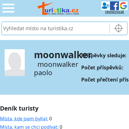
registrovat
CESTOVÁNÍ
›
SLUŽBY & DOPRAVA
›
moonwalker
Příspěvky sleduje:
PRO TURISTY
›
moonwalker
Počet příspěvků:
paolo
MOJE TURISTIKA
›
Počet přečtení pří
Deník turisty
Místa, kde jsem byl(a):
0
Místa, kam se chci podívat:
0