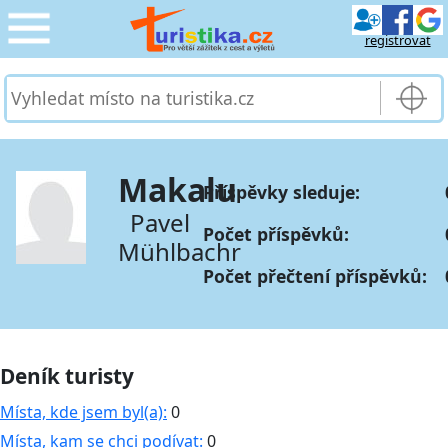
registrovat
CESTOVÁNÍ
›
SLUŽBY & DOPRAVA
›
Makalu
Příspěvky sleduje:
PRO TURISTY
›
Pavel
Počet příspěvků:
Mühlbachr
MOJE TURISTIKA
›
Počet přečtení příspěvků:
Deník turisty
Místa, kde jsem byl(a):
0
Místa, kam se chci podívat:
0