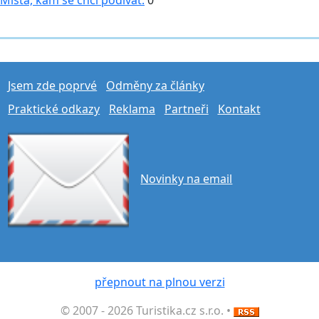
Jsem zde poprvé
Odměny za články
Praktické odkazy
Reklama
Partneři
Kontakt
Novinky na email
přepnout na plnou verzi
© 2007 - 2026 Turistika.cz s.r.o. •