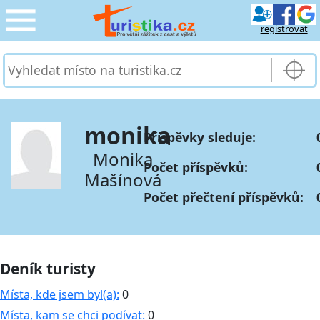
registrovat
CESTOVÁNÍ
›
SLUŽBY & DOPRAVA
›
monika
Příspěvky sleduje:
PRO TURISTY
›
Monika
Počet příspěvků:
Mašínová
MOJE TURISTIKA
›
Počet přečtení příspěvků:
Deník turisty
Místa, kde jsem byl(a):
0
Místa, kam se chci podívat:
0