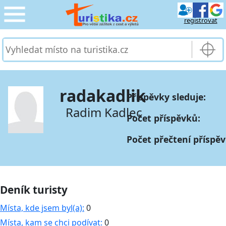
registrovat
CESTOVÁNÍ
›
SLUŽBY & DOPRAVA
›
radakadlik
Příspěvky sleduje:
PRO TURISTY
›
Radim Kadlec
Počet příspěvků:
MOJE TURISTIKA
›
Počet přečtení příspě
Deník turisty
Místa, kde jsem byl(a):
0
Místa, kam se chci podívat:
0