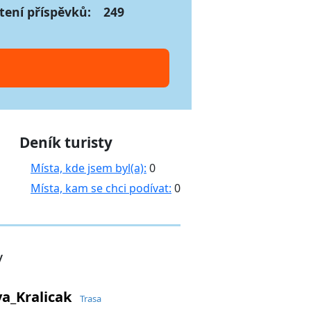
tení příspěvků:
249
Deník turisty
Místa, kde jsem byl(a):
0
Místa, kam se chci podívat:
0
y
a_Kralicak
Trasa