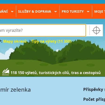
VÁNÍ
SLUŽBY & DOPRAVA
PRO TURISTY
MOJE 
›
›
›
P:
Mapy okresů
|
Tipy na výlety (11 300)
118 150 výletů, turistických cílů, tras a cestopisů
imír zelenka
Příspěvky 
Počet přís