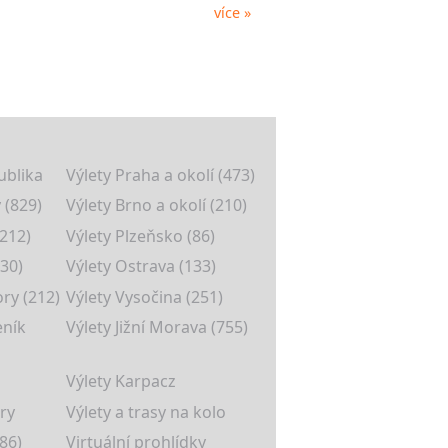
více »
ublika
Výlety Praha a okolí (473)
 (829)
Výlety Brno a okolí (210)
(212)
Výlety Plzeňsko (86)
30)
Výlety Ostrava (133)
ory (212)
Výlety Vysočina (251)
eník
Výlety Jižní Morava (755)
Výlety Karpacz
ry
Výlety a trasy na kolo
86)
Virtuální prohlídky