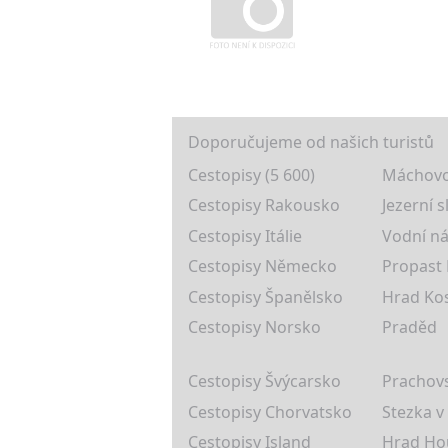
Doporučujeme od našich turistů
Cestopisy (5 600)
Máchovo
Cestopisy Rakousko
Jezerní s
Cestopisy Itálie
Vodní ná
Cestopisy Německo
Propast
Cestopisy Španělsko
Hrad Ko
Cestopisy Norsko
Praděd
Cestopisy Švýcarsko
Prachovs
Cestopisy Chorvatsko
Stezka v
Cestopisy Island
Hrad Ho