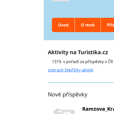
Úvod
O mně
Pří
Aktivity na Turistika.cz
1319. v pořadí za příspěvky v ČR
zobrazit žebříčky aktivit
Nové příspěvky
Ramzova_Kr