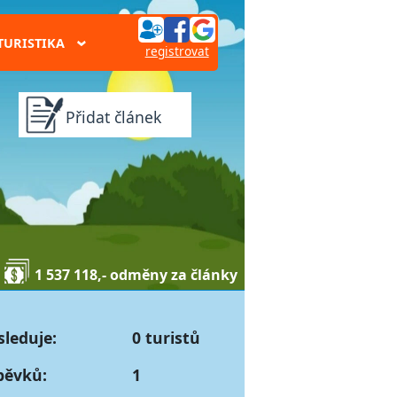
TURISTIKA
›
registrovat
Přidat článek
1 537 118,- odměny za články
sleduje:
0 turistů
pěvků:
1