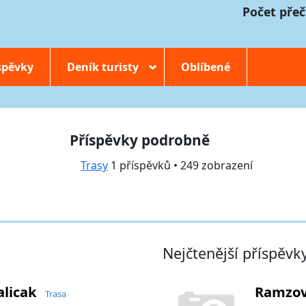
Počet přeč
spěvky
Deník turisty
Oblíbené
›
Příspěvky podrobně
Trasy
1 příspěvků • 249 zobrazení
Nejčtenější příspěvk
alicak
Ramzov
Trasa