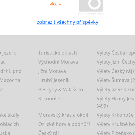
více »
zobrazit všechny příspěvky
 jezero
Turistické oblasti
Výlety Česká rep
lať
Východní Morava
Výlety Jižní Čechy
drž Lipno
Jižní Morava
Výlety Český ráj 
 Macocha
Hrubý Jeseník
Výlety Šumava (2
st
Beskydy & Valašsko
Výlety Jizerské h
Krkonoše
Výlety Hrubý Jes
(499)
ké skály
Moravský kras a okolí
Výlety Krkonoše
 oblacích
Orlické hory a podhůří
Výlety Krušné ho
uska
Český ráj
Výlety Plzeňsko (