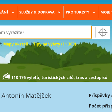
VÁNÍ
SLUŽBY & DOPRAVA
PRO TURISTY
MOJE 
›
›
›
P:
Mapy okresů
|
Tipy na výlety (11 300)
118 176 výletů, turistických cílů, tras a cestopisů
Antonín Matějček
Příspěvky 
Počet přís