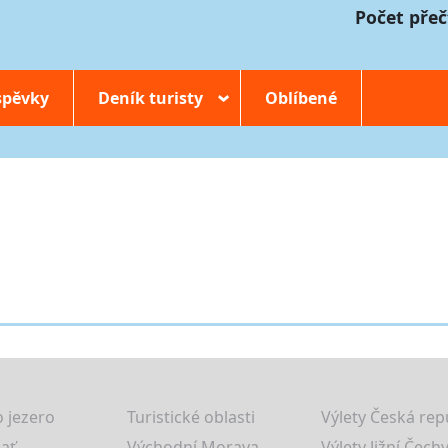
Počet přeč
spěvky
Deník turisty
Oblíbené
›
 jezero
Turistické oblasti
Výlety Česká rep
lať
Východní Morava
Výlety Jižní Čechy