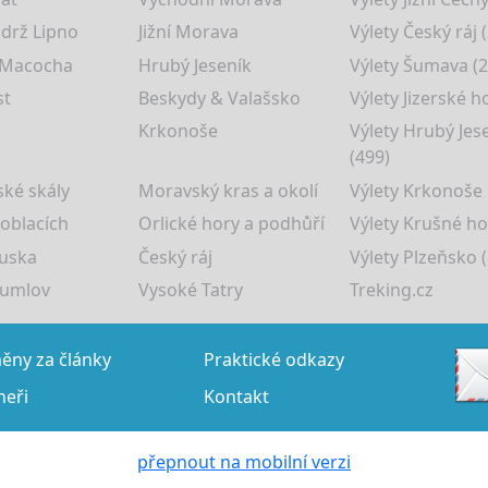
drž Lipno
Jižní Morava
Výlety Český ráj 
 Macocha
Hrubý Jeseník
Výlety Šumava (2
st
Beskydy & Valašsko
Výlety Jizerské h
Krkonoše
Výlety Hrubý Jes
(499)
ké skály
Moravský kras a okolí
Výlety Krkonoše
 oblacích
Orlické hory a podhůří
Výlety Krušné ho
uska
Český ráj
Výlety Plzeňsko (
rumlov
Vysoké Tatry
Treking.cz
ny za články
Praktické odkazy
neři
Kontakt
přepnout na mobilní verzi