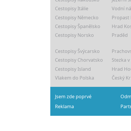
Cestopisy Itálie
Vodní ná
Cestopisy Německo
Propast
Cestopisy Španělsko
Hrad Ko
Cestopisy Norsko
Praděd
Cestopisy Švýcarsko
Prachovs
Cestopisy Chorvatsko
Stezka v
Cestopisy Island
Hrad Ho
Vlakem do Polska
Český K
Jsem zde poprvé
Odmě
Reklama
Part