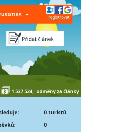
TURISTIKA
›
registrovat
Přidat článek
1 537 524,- odměny za články
sleduje:
0 turistů
pěvků:
0