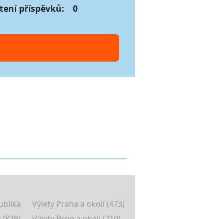
tení příspěvků:
0
ublika
Výlety Praha a okolí (473)
 (829)
Výlety Brno a okolí (210)