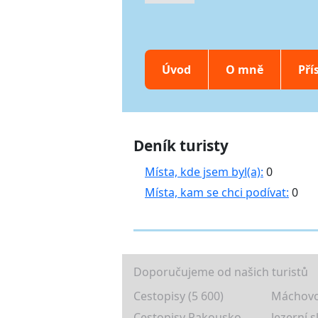
Úvod
O mně
Pří
Deník turisty
Místa, kde jsem byl(a):
0
Místa, kam se chci podívat:
0
Doporučujeme od našich turistů
Cestopisy (5 600)
Máchovo
Cestopisy Rakousko
Jezerní s