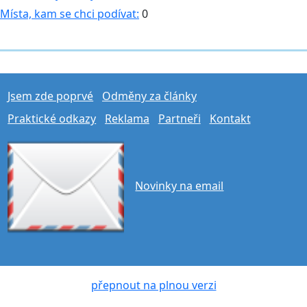
Místa, kam se chci podívat:
0
Jsem zde poprvé
Odměny za články
Praktické odkazy
Reklama
Partneři
Kontakt
Novinky na email
přepnout na plnou verzi