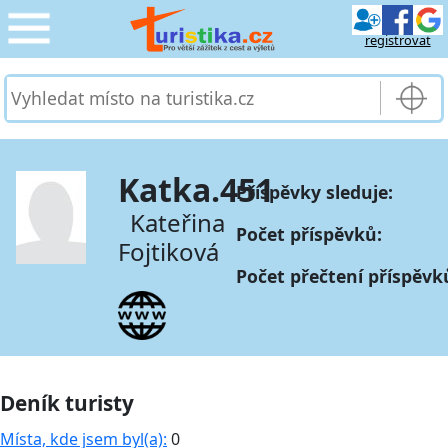
registrovat
CESTOVÁNÍ
›
SLUŽBY & DOPRAVA
›
Katka.451
Příspěvky sleduje:
PRO TURISTY
›
Kateřina
Počet příspěvků:
Fojtiková
MOJE TURISTIKA
›
Počet přečtení příspěvk
Deník turisty
Místa, kde jsem byl(a):
0