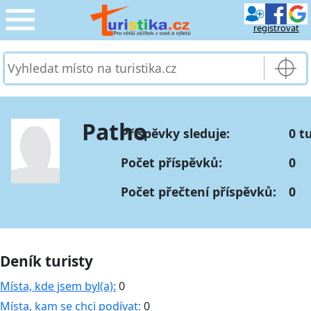
registrovat
CESTOVÁNÍ
›
SLUŽBY & DOPRAVA
›
Patho
Příspěvky sleduje:
0 t
PRO TURISTY
›
Počet příspěvků:
0
MOJE TURISTIKA
›
Počet přečtení příspěvků:
0
Deník turisty
Místa, kde jsem byl(a):
0
Místa, kam se chci podívat:
0