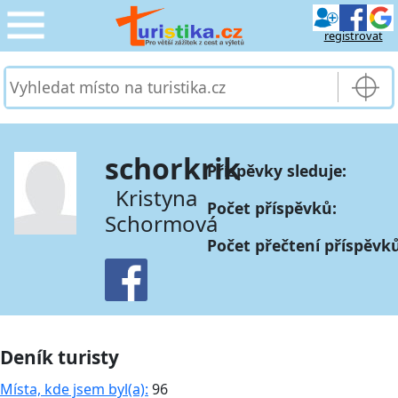
registrovat
CESTOVÁNÍ
›
SLUŽBY & DOPRAVA
›
schorkrik
Příspěvky sleduje:
PRO TURISTY
›
Kristyna
Počet příspěvků:
Schormová
MOJE TURISTIKA
›
Počet přečtení příspěvk
Deník turisty
Místa, kde jsem byl(a):
96