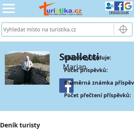
registrovat
CESTOVÁNÍ
›
SLUŽBY & DOPRAVA
›
Spalletti
Příspěvky sleduje:
PRO TURISTY
›
Marian
Počet příspěvků:
MOJE TURISTIKA
›
Průměrná známka příspěv
Počet přečtení příspěvků:
Deník turisty