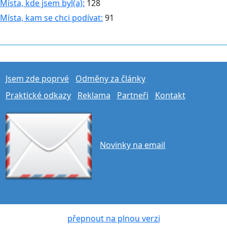
Místa, kde jsem byl(a):
128
Místa, kam se chci podívat:
91
Jsem zde poprvé
Odměny za články
Praktické odkazy
Reklama
Partneři
Kontakt
Novinky na email
přepnout na plnou verzi