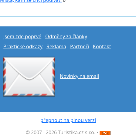
Jsem zde poprvé
Odměny za články
Praktické odkazy
Reklama
Partneři
Kontakt
Novinky na email
přepnout na plnou verzi
© 2007 - 2026 Turistika.cz s.r.o. •