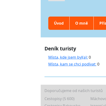
Úvod
O mně
Pří
Deník turisty
Místa, kde jsem byl(a):
0
Místa, kam se chci podívat:
0
Doporučujeme od našich turistů
Cestopisy (5 600)
Máchovo
Cestopisy Rakousko
Jezerní s