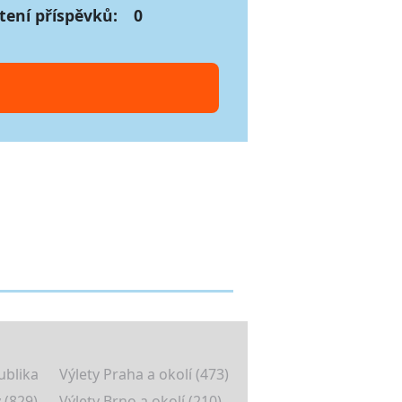
tení příspěvků:
0
ublika
Výlety Praha a okolí (473)
 (829)
Výlety Brno a okolí (210)