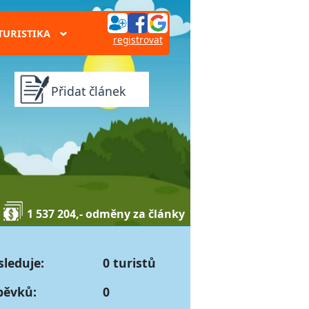
TURISTIKA
›
registrovat
Přidat článek
1 537 204,- odměny za články
sleduje:
0 turistů
pěvků:
0