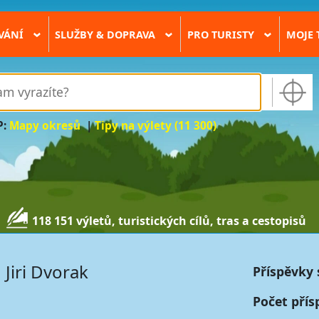
VÁNÍ
SLUŽBY & DOPRAVA
PRO TURISTY
MOJE 
›
›
›
P:
Mapy okresů
|
Tipy na výlety (11 300)
118 151 výletů, turistických cílů, tras a cestopisů
Jiri Dvorak
Příspěvky 
Počet přís