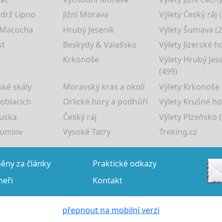
drž Lipno
Jižní Morava
Výlety Český ráj 
 Macocha
Hrubý Jeseník
Výlety Šumava (2
st
Beskydy & Valašsko
Výlety Jizerské h
Krkonoše
Výlety Hrubý Jes
(499)
ké skály
Moravský kras a okolí
Výlety Krkonoše
 oblacích
Orlické hory a podhůří
Výlety Krušné ho
uska
Český ráj
Výlety Plzeňsko (
rumlov
Vysoké Tatry
Treking.cz
ny za články
Praktické odkazy
neři
Kontakt
přepnout na mobilní verzi