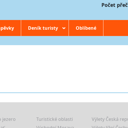
Počet přeč
spěvky
Deník turisty
Oblíbené
›
 jezero
Turistické oblasti
Výlety Česká rep
lať
Východní Morava
Výlety Jižní Čechy