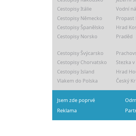
Cestopisy Itálie
Vodní ná
Cestopisy Německo
Propast
Cestopisy Španělsko
Hrad Ko
Cestopisy Norsko
Praděd
Cestopisy Švýcarsko
Prachovs
Cestopisy Chorvatsko
Stezka v
Cestopisy Island
Hrad Ho
Vlakem do Polska
Český K
Jsem zde poprvé
Odmě
Reklama
Part