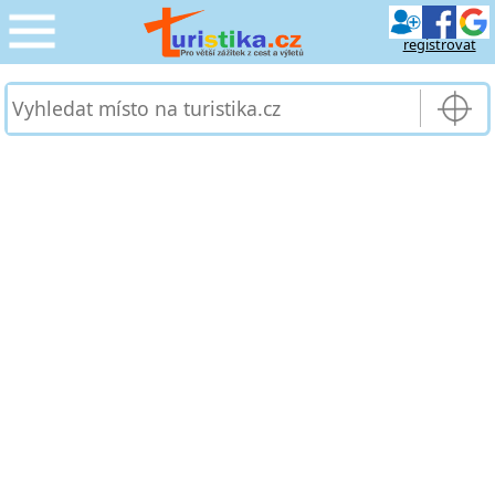
registrovat
CESTOVÁNÍ
›
SLUŽBY & DOPRAVA
›
PRO TURISTY
›
MOJE TURISTIKA
›