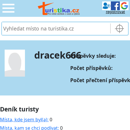
registrovat
CESTOVÁNÍ
›
SLUŽBY & DOPRAVA
›
dracek666
Příspěvky sleduje:
PRO TURISTY
›
Počet příspěvků:
MOJE TURISTIKA
›
Počet přečtení příspěv
Deník turisty
Místa, kde jsem byl(a):
0
Místa, kam se chci podívat:
0