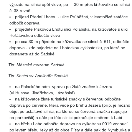
výjezdu na silnici opět vlevo, po 30 m přes křižovatku se silnicí
č. 38 rovně
průjezd Přední Lhotou - ulice Průběžná, v levotočivé zatáčce
odbočit doprava
projedete Pískovou Lhotu ulicí Polabská, na křižovatce s ulicí
Hořátevskou odbočte vlevo
po cca 30 m přijedete na křižovatku se silnicí č. 611, odbočíte
doprava - zde najedete na Lhoteckou cyklostezku, po které se
dostanete až do Sadské
Tip: Městské muzeum Sadská
Tip: Kostel sv. Apolináře Sadská
na Palackého nám. vpravo po žluté značce k Jezeru
(ul.Husova, Jindřichova, Lázeňská)
na křižovatce žluté turistické značky s červenou odbočíte
doprava po červené, která vede po břehu Jezera (příp. je možno
objet po asfaltové silnici, na kterou se červená značka napojuje
na parkovišti) a dále po této silnici pokračujte směrem k Labi
na břehu Labe odbočte doprava na cylkotrasu 0019 vedoucí
po levém břehu řeky až do obce Písty a dále pak do Nymburka a