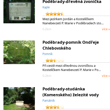
Poděbrady-dřevěná zvonička
Kaple
Mezi jezírkem Jordán a Kostelíčkem
Nanebevzetí P. Marie v Poděbradech sto…
0.2km
více »
Poděbrady-pomník Ondřeje
Chlebovského
Pomník
Při cestě mezi dřevěnou zvoničkou a
Kostelíčkem Nanebevzetí P. Marie v Po…
0.2km
více »
Poděbrady-studánka
(Komenského) železité vody
Památník