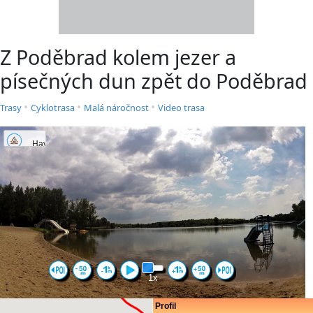
Z Poděbrad kolem jezer a
písečných dun zpět do Poděbrad
•
•
•
Trasy
Cyklotrasa
Malá náročnost
Video trasa