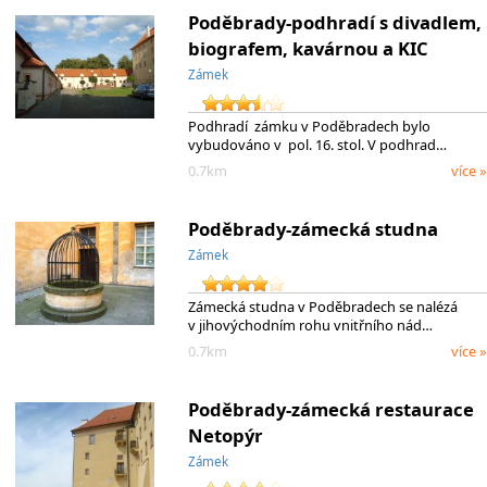
Poděbrady-podhradí s divadlem,
biografem, kavárnou a KIC
Zámek
Podhradí zámku v Poděbradech bylo
vybudováno v pol. 16. stol. V podhrad…
0.7km
více »
Poděbrady-zámecká studna
Zámek
Zámecká studna v Poděbradech se nalézá
v jihovýchodním rohu vnitřního nád…
0.7km
více »
Poděbrady-zámecká restaurace
Netopýr
Zámek