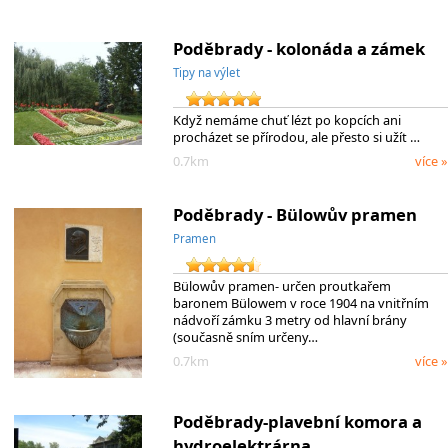
Poděbrady - kolonáda a zámek
Tipy na výlet
Když nemáme chuť lézt po kopcích ani
procházet se přírodou, ale přesto si užít …
0.7km
více »
Poděbrady - Bülowův pramen
Pramen
Bülowův pramen- určen proutkařem
baronem Bülowem v roce 1904 na vnitřním
nádvoří zámku 3 metry od hlavní brány
(současně sním určeny…
0.7km
více »
Poděbrady-plavební komora a
hydroelektrárna