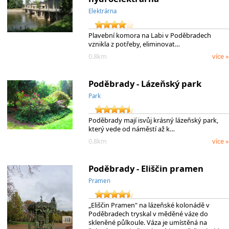
Elektrárna
Plavební komora na Labi v Poděbradech
vznikla z potřeby, eliminovat…
0.8km
více »
Poděbrady - Lázeňský park
Park
Poděbrady mají isvůj krásný lázeňský park,
který vede od náměstí až k…
0.8km
více »
Poděbrady - Eliščin pramen
Pramen
„Eliščin Pramen" na lázeňské kolonádě v
Poděbradech tryskal v měděné váze do
skleněné půlkoule. Váza je umístěná na