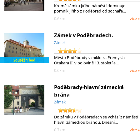
Kromě zámku Jiřího náměstí dominuje
pomník Jiřího z Poděbrad od sochaře…
0.6km
více »
Zámek v Poděbradech.
Zámek
Město Poděbrady vzniklo za Přemysla
Soutěž 1 bod
Otakara II. v polovině 13. století a…
0.6km
více »
Poděbrady-hlavní zámecká
brána
Zámek
Do zámku v Poděbradech se vchází z náměstí
hlavní zámeckou bránou. Dnešní…
0.7km
více »