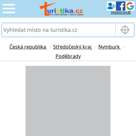
registrovat
CESTOVÁNÍ
›
SLUŽBY & DOPRAVA
›
Česká republika
Středočeský kraj
Nymburk
>
>
>
Poděbrady
PRO TURISTY
›
Loading...
MOJE TURISTIKA
›