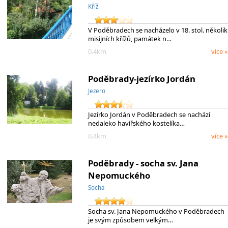
Kříž
V Poděbradech se nacházelo v 18. stol. několik
misijních křížů, památek n…
0.4km
více »
Poděbrady-jezírko Jordán
Jezero
Jezírko Jordán v Poděbradech se nachází
nedaleko havířského kostelíka…
0.4km
více »
Poděbrady - socha sv. Jana
Nepomuckého
Socha
Socha sv. Jana Nepomuckého v Poděbradech
je svým způsobem velkým…