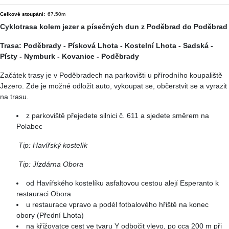
Cyklotrasa kolem jezer a písečných dun z Poděbrad do Poděbrad
Trasa: Poděbrady - Písková Lhota - Kostelní Lhota - Sadská -
Písty - Nymburk - Kovanice - Poděbrady
Začátek trasy je v Poděbradech na parkovišti u přírodního koupaliště
Jezero. Zde je možné odložit auto, vykoupat se, občerstvit se a vyrazit
na trasu.
z parkoviště přejedete silnici č. 611 a sjedete směrem na
Polabec
Tip: Havířský kostelík
Tip: Jízdárna Obora
od Havířského kostelíku asfaltovou cestou alejí Esperanto k
restauraci Obora
u restaurace vpravo a podél fotbalového hřiště na konec
obory (Přední Lhota)
na křižovatce cest ve tvaru Y odbočit vlevo, po cca 200 m při