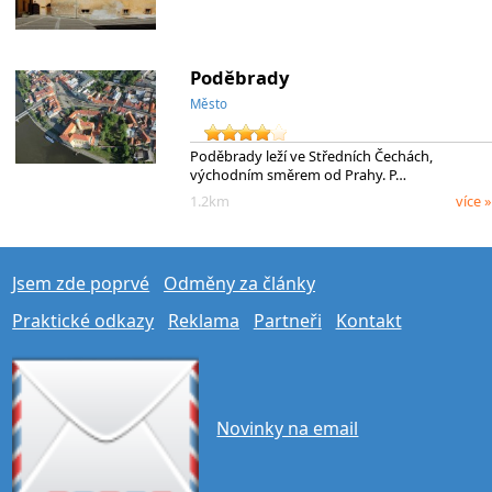
Poděbrady
Město
Poděbrady leží ve Středních Čechách,
východním směrem od Prahy. P…
1.2km
více »
Jsem zde poprvé
Odměny za články
Praktické odkazy
Reklama
Partneři
Kontakt
Novinky na email