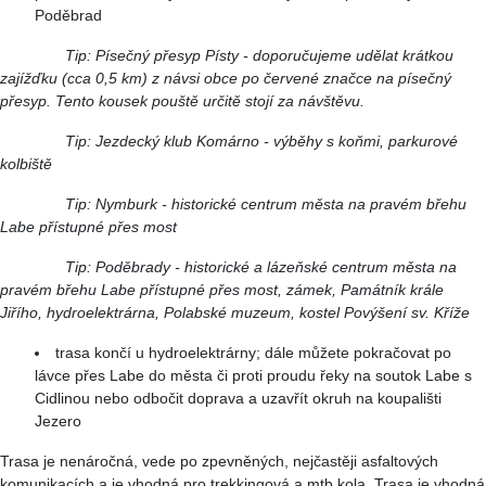
Poděbrad
Tip: Písečný přesyp Písty - doporučujeme udělat krátkou
zajížďku (cca 0,5 km) z návsi obce po červené značce na písečný
přesyp. Tento kousek pouště určitě stojí za návštěvu.
Tip: Jezdecký klub Komárno - výběhy s koňmi, parkurové
kolbiště
Tip: Nymburk - historické centrum města na pravém břehu
Labe přístupné přes most
Tip: Poděbrady - historické a lázeňské centrum města na
pravém břehu Labe přístupné přes most, zámek, Památník krále
Jiřího, hydroelektrárna, Polabské muzeum, kostel Povýšení sv. Kříže
trasa končí u hydroelektrárny; dále můžete pokračovat po
lávce přes Labe do města či proti proudu řeky na soutok Labe s
Cidlinou nebo odbočit doprava a uzavřít okruh na koupališti
Jezero
Trasa je nenáročná, vede po zpevněných, nejčastěji asfaltových
komunikacích a je vhodná pro trekkingová a mtb kola. Trasa je vhodná