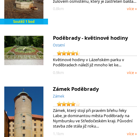
žulovém osmistěnu, který je zastřešen balda…
0.8km
více »
Soutěž 1 bod
Poděbrady - květinové hodiny
Ostatní
Květinové hodiny v Lázeňském parku v
Poděbradech náleží již mnoho let ke…
0.9km
více »
Zámek Poděbrady
Zámek
Zámek, který stojí při pravém břehu řeky
Labe, je dominantou města Poděbrady na
Nymbursku ve Středočeském kraji. Původní
stavba zde stála již roku…
1.1km
více »