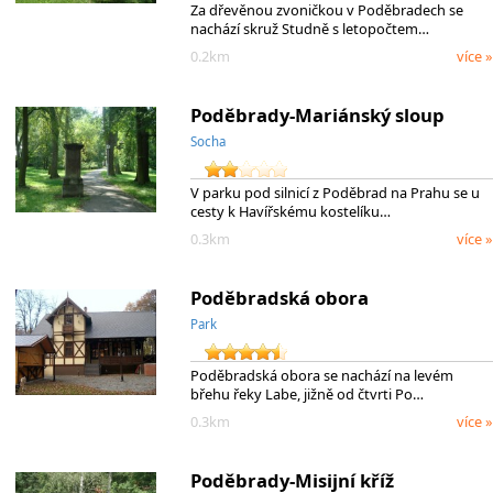
Za dřevěnou zvoničkou v Poděbradech se
nachází skruž Studně s letopočtem…
0.2km
více »
Poděbrady-Mariánský sloup
Socha
V parku pod silnicí z Poděbrad na Prahu se u
cesty k Havířskému kostelíku…
0.3km
více »
Poděbradská obora
Park
Poděbradská obora se nachází na levém
břehu řeky Labe, jižně od čtvrti Po…
0.3km
více »
Poděbrady-Misijní kříž