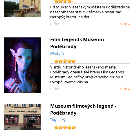
Při toulkách lázeňským městem Poděbrady se
nezapomeňte stavit v zámecké restauraci
Netopýr, kterou najdet…
0.7km
více »
Film Legends Museum
Poděbrady
Muzeum
V srdci historického lázeňského města
Poděbrady otevírá své brány Film Legends
Muzeum, jedinečný projekt svého druhu v
Evropě. Zveme Vás na…
0.7km
více »
Muzeum filmových legend -
Poděbrady
Tipy na výlet