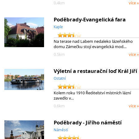
0.4km
více »
Poděbrady-Evangelická fara
Kaple
Na terase nad Labem nedaleko lázeňského
domu Zámečku stojí evangelická mod…
0.5km
více »
Výletní a restaurační loď Král Jiří
Ostatní
Kolem roku 1910 Ředitelství místních lázní
zavedlo v…
0.6km
více »
Poděbrady - Jiřího náměstí
Náměstí