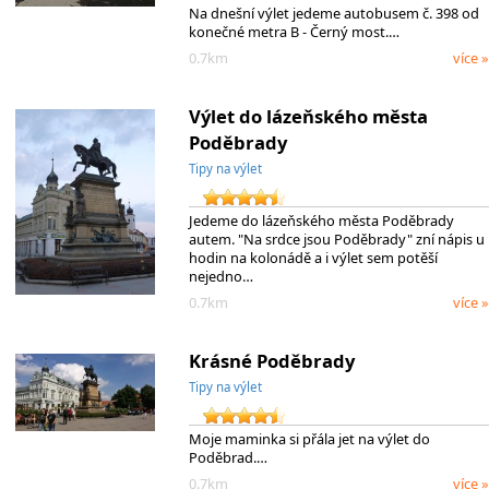
Na dnešní výlet jedeme autobusem č. 398 od
konečné metra B - Černý most.…
0.7km
více »
Výlet do lázeňského města
Poděbrady
Tipy na výlet
Jedeme do lázeňského města Poděbrady
autem. "Na srdce jsou Poděbrady" zní nápis u
hodin na kolonádě a i výlet sem potěší
nejedno…
0.7km
více »
Krásné Poděbrady
Tipy na výlet
Moje maminka si přála jet na výlet do
Poděbrad.…
0.7km
více »