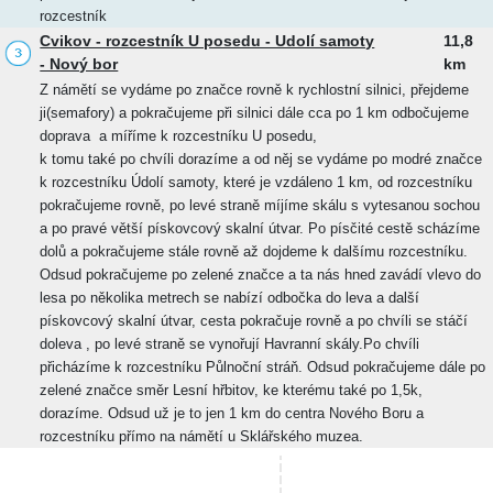
rozcestník
Cvikov - rozcestník U posedu - Udolí samoty
11,8
- Nový bor
km
Z námětí se vydáme po značce rovně k rychlostní silnici, přejdeme
ji(semafory) a pokračujeme při silnici dále cca po 1 km odbočujeme
doprava a míříme k rozcestníku U posedu,
k tomu také po chvíli dorazíme a od něj se vydáme po modré značce
k rozcestníku Údolí samoty, které je vzdáleno 1 km, od rozcestníku
pokračujeme rovně, po levé straně míjíme skálu s vytesanou sochou
a po pravé větší pískovcový skalní útvar. Po písčité cestě scházíme
dolů a pokračujeme stále rovně až dojdeme k dalšímu rozcestníku.
Odsud pokračujeme po zelené značce a ta nás hned zavádí vlevo do
lesa po několika metrech se nabízí odbočka do leva a další
pískovcový skalní útvar, cesta pokračuje rovně a po chvíli se stáčí
doleva , po levé straně se vynořují Havranní skály.Po chvíli
přicházíme k rozcestníku Půlnoční stráň. Odsud pokračujeme dále po
zelené značce směr Lesní hřbitov, ke kterému také po 1,5k,
dorazíme. Odsud už je to jen 1 km do centra Nového Boru a
rozcestníku přímo na námětí u Sklářského muzea.