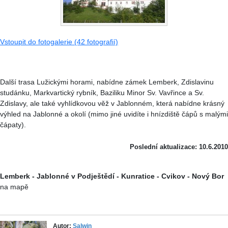
Vstoupit do fotogalerie (42 fotografií)
Další trasa Lužickými horami, nabídne zámek Lemberk, Zdislavinu
studánku, Markvartický rybník, Baziliku Minor Sv. Vavřince a Sv.
Zdislavy, ale také vyhlídkovou věž v Jablonném, která nabídne krásný
výhled na Jablonné a okolí (mimo jiné uvidíte i hnízdiště čápů s malými
čápaty).
Poslední aktualizace: 10.6.2010
Lemberk - Jablonné v Podještědí - Kunratice - Cvikov - Nový Bor
na mapě
Autor:
Salwin