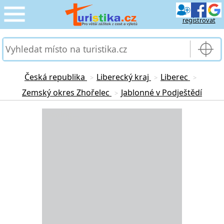
registrovat
CESTOVÁNÍ
›
SLUŽBY & DOPRAVA
›
Česká republika
Liberecký kraj
Liberec
>
>
>
Zemský okres Zhořelec
Jablonné v Podještědí
>
PRO TURISTY
›
Loading...
MOJE TURISTIKA
›