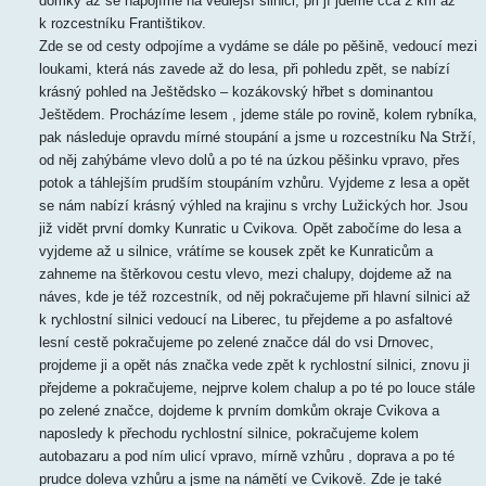
domky až se napojíme na vedlejší silnici, při jí jdeme cca 2 km až
k rozcestníku Františtikov.
Zde se od cesty odpojíme a vydáme se dále po pěšině, vedoucí mezi
loukami, která nás zavede až do lesa, při pohledu zpět, se nabízí
krásný pohled na Ještědsko – kozákovský hřbet s dominantou
Ještědem. Procházíme lesem , jdeme stále po rovině, kolem rybníka,
pak následuje opravdu mírné stoupání a jsme u rozcestníku Na Strží,
od něj zahýbáme vlevo dolů a po té na úzkou pěšinku vpravo, přes
potok a táhlejším prudším stoupáním vzhůru. Vyjdeme z lesa a opět
se nám nabízí krásný výhled na krajinu s vrchy Lužických hor. Jsou
již vidět první domky Kunratic u Cvikova. Opět zabočíme do lesa a
vyjdeme až u silnice, vrátíme se kousek zpět ke Kunraticům a
zahneme na štěrkovou cestu vlevo, mezi chalupy, dojdeme až na
náves, kde je též rozcestník, od něj pokračujeme při hlavní silnici až
k rychlostní silnici vedoucí na Liberec, tu přejdeme a po asfaltové
lesní cestě pokračujeme po zelené značce dál do vsi Drnovec,
projdeme ji a opět nás značka vede zpět k rychlostní silnici, znovu ji
přejdeme a pokračujeme, nejprve kolem chalup a po té po louce stále
po zelené značce, dojdeme k prvním domkům okraje Cvikova a
naposledy k přechodu rychlostní silnice, pokračujeme kolem
autobazaru a pod ním ulicí vpravo, mírně vzhůru , doprava a po té
prudce doleva vzhůru a jsme na námětí ve Cvikově. Zde je také