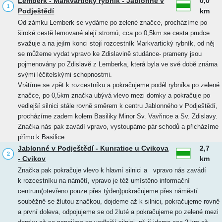
Lemberk - Markvartický rybník - Jablonné v
0,0
Podještědí
km
Od zámku Lemberk se vydáme po zelené značce, procházíme po
široké cestě lemované alejí stromů, cca po 0,5km se cesta prudce
svažuje a na jejím konci stojí rozcestník Markvartický rybník, od něj
se můžeme vydat vpravo ke Zdislavině studánce- prameny jsou
pojmenovány po Zdislavě z Lemberka, která byla ve své době známa
svými léčitelskými schopnostmi.
Vrátíme se zpět k rozcestníku a pokračujeme podél rybníka po zelené
značce, po 0,5km značka ubývá vlevo mezi domky a pokračuje po
vedlejší silnici stále rovně směrem k centru Jablonného v Podještědí,
procházíme zadem kolem Basiliky Minor Sv. Vavřince a Sv. Zdislavy.
Značka nás pak zavádí vpravo, vystoupáme pár schodů a přicházíme
přímo k Basilice.
Jablonné v Podještědí - Kunratice u Cvikova
2,7
- Cvikov
km
Značka pak pokračuje vlevo k hlavní silnici a vpravo nás zavádí
k rozcestníku na námětí, vpravo je též umístěno informační
centrum(otevřeno pouze přes týden)pokračujeme přes náměstí
souběžně se žlutou značkou, dojdeme až k silnici, pokračujeme rovně
a první doleva, odpojujeme se od žluté a pokračujeme po zelené mezi