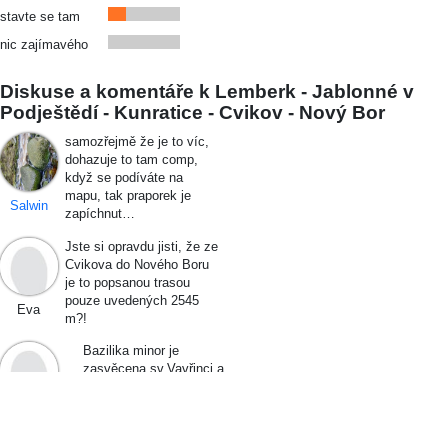
stavte se tam
nic zajímavého
Diskuse a komentáře k Lemberk - Jablonné v
Podještědí - Kunratice - Cvikov - Nový Bor
samozřejmě že je to víc,
dohazuje to tam comp,
když se podíváte na
mapu, tak praporek je
Salwin
zapíchnut…
Jste si opravdu jisti, že ze
Cvikova do Nového Boru
je to popsanou trasou
pouze uvedených 2545
Eva
m?!
Bazilika minor je
zasvěcena sv.Vavřinci a
sv.Zdislavě z Lemberka,
nikoliv sv.Ludmile (viz text
Ivan Pospíšil
nad…