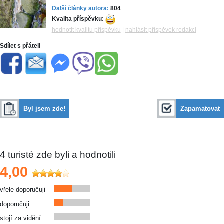
Další články autora:
804
Kvalita příspěvku:
hodnotit kvalitu příspěvku
|
nahlásit příspěvek redakci
Sdílet s přáteli
Byl jsem zde!
Zapamatovat
4
turisté zde byli a hodnotili
4,00
vřele doporučuji
doporučuji
stojí za vidění