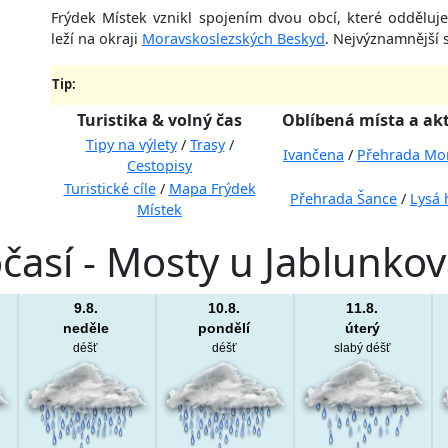
Frýdek Místek vznikl spojením dvou obcí, které odděluje
leží na okraji
Moravskoslezských Beskyd
. Nejvýznamnější 
Tip:
Turistika & volný čas
Oblíbená místa a akt
Tipy na výlety
/
Trasy
/
Ivančena
/
Přehrada Mo
Cestopisy
Turistické cíle
/
Mapa Frýdek
Přehrada Šance
/
Lysá 
Místek
así - Mosty u Jablunko
9.8.
10.8.
11.8.
neděle
pondělí
úterý
déšť
déšť
slabý déšť