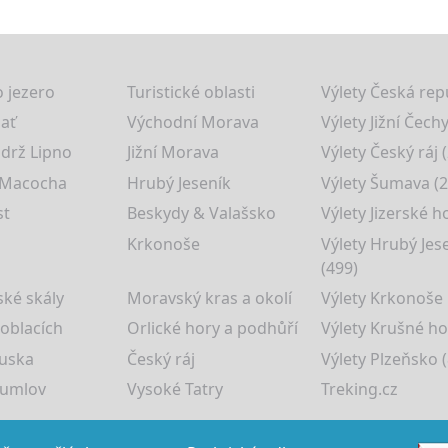
 jezero
Turistické oblasti
Výlety Česká rep
lať
Východní Morava
Výlety Jižní Čechy
drž Lipno
Jižní Morava
Výlety Český ráj 
 Macocha
Hrubý Jeseník
Výlety Šumava (2
st
Beskydy & Valašsko
Výlety Jizerské h
Krkonoše
Výlety Hrubý Jes
(499)
ké skály
Moravský kras a okolí
Výlety Krkonoše
 oblacích
Orlické hory a podhůří
Výlety Krušné ho
uska
Český ráj
Výlety Plzeňsko (
rumlov
Vysoké Tatry
Treking.cz