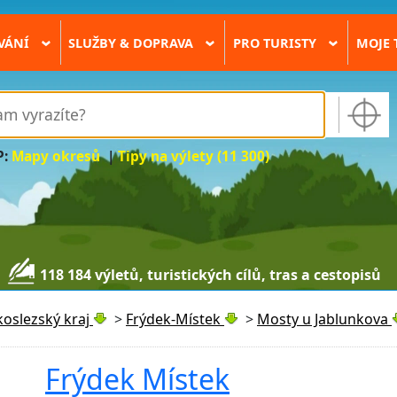
VÁNÍ
SLUŽBY & DOPRAVA
PRO TURISTY
MOJE 
›
›
›
P:
Mapy okresů
|
Tipy na výlety (11 300)
118 184 výletů, turistických cílů, tras a cestopisů
oslezský kraj
>
Frýdek-Místek
>
Mosty u Jablunkova
Frýdek Místek