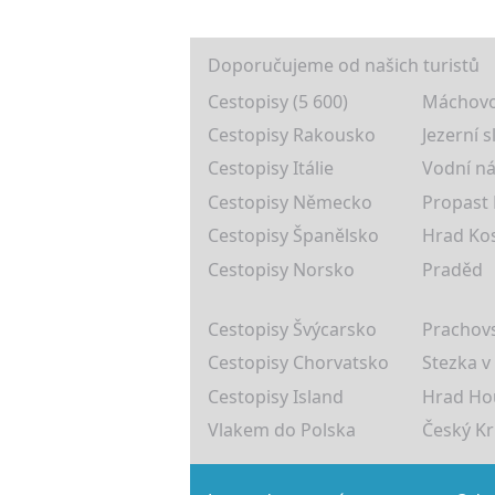
Doporučujeme od našich turistů
Cestopisy (5 600)
Máchovo
Cestopisy Rakousko
Jezerní s
Cestopisy Itálie
Vodní ná
Cestopisy Německo
Propast
Cestopisy Španělsko
Hrad Ko
Cestopisy Norsko
Praděd
Cestopisy Švýcarsko
Prachovs
Cestopisy Chorvatsko
Stezka v
Cestopisy Island
Hrad Ho
Vlakem do Polska
Český K