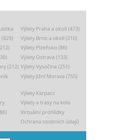
ublika
Výlety Praha a okolí (473)
 (829)
Výlety Brno a okolí (210)
(212)
Výlety Plzeňsko (86)
30)
Výlety Ostrava (133)
ory (212)
Výlety Vysočina (251)
eník
Výlety Jižní Morava (755)
Výlety Karpacz
ry
Výlety a trasy na kolo
86)
Virtuální prohlídky
Ochrana osobních údajů