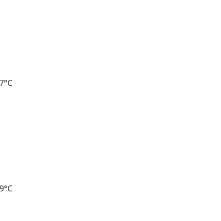
27°C
69°C