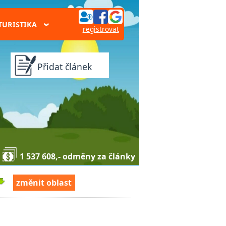
TURISTIKA
›
registrovat
Přidat článek
1 537 608,- odměny za články
změnit oblast