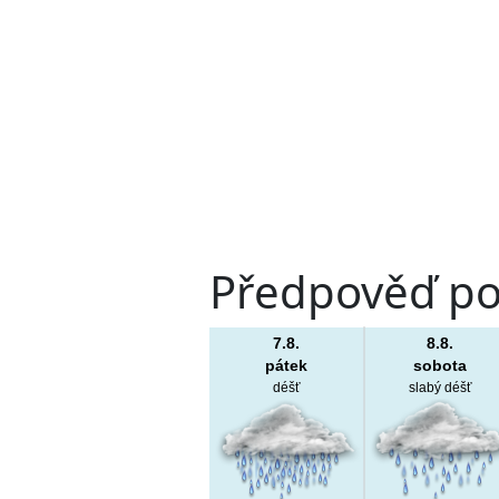
Předpověď poč
7.8.
8.8.
pátek
sobota
déšť
slabý déšť