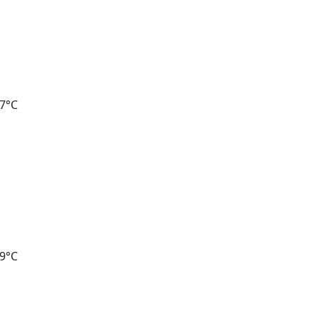
87°C
79°C