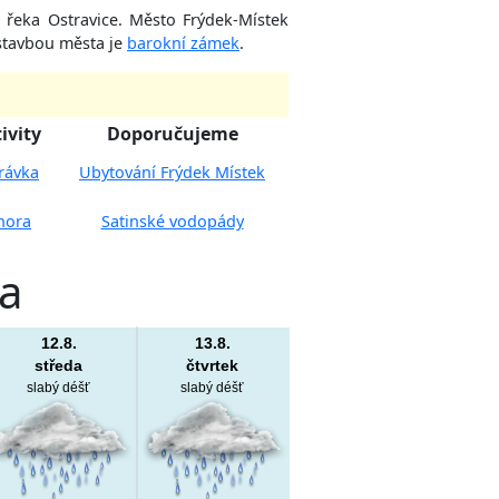
 řeka Ostravice. Město Frýdek-Místek
stavbou města je
barokní zámek
.
ivity
Doporučujeme
rávka
Ubytování Frýdek Místek
hora
Satinské vodopády
va
12.8.
13.8.
středa
čtvrtek
slabý déšť
slabý déšť