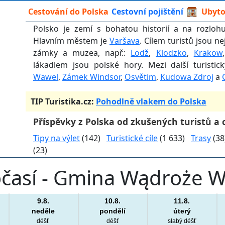
Cestování do Polska
Cestovní pojištění
Ubyto
Polsko je zemí s bohatou historií a na rozlohu
Hlavním městem je
Varšava
. Cílem turistů jsou ne
zámky a muzea, např.:
Lodž
,
Klodzko
,
Krakow
lákadlem jsou polské hory. Mezi další turisti
Wawel
,
Zámek Windsor
,
Osvětim
,
Kudowa Zdroj
a
TIP Turistika.cz:
Pohodlně vlakem do Polska
Příspěvky z Polska od zkušených turistů a 
Tipy na výlet
(142)
Turistické cíle
(1 633)
Trasy
(3
(23)
časí - Gmina Wądroże Wi
9.8.
10.8.
11.8.
neděle
pondělí
úterý
déšť
déšť
slabý déšť