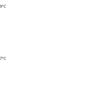
69°C
87°C