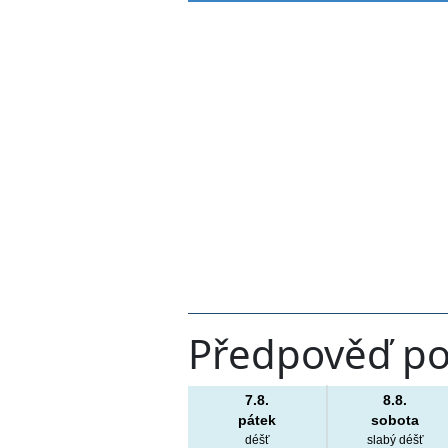
Předpověď po
7.8.
8.8.
pátek
sobota
déšť
slabý déšť