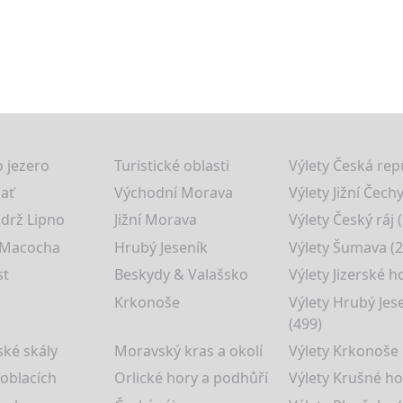
 jezero
Turistické oblasti
Výlety Česká rep
lať
Východní Morava
Výlety Jižní Čechy
drž Lipno
Jižní Morava
Výlety Český ráj 
 Macocha
Hrubý Jeseník
Výlety Šumava (2
st
Beskydy & Valašsko
Výlety Jizerské h
Krkonoše
Výlety Hrubý Jes
(499)
ké skály
Moravský kras a okolí
Výlety Krkonoše
 oblacích
Orlické hory a podhůří
Výlety Krušné ho