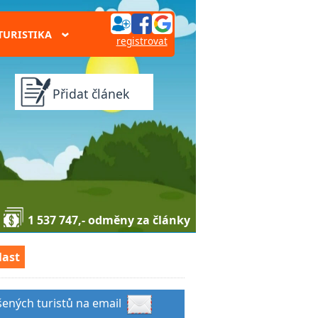
TURISTIKA
›
registrovat
Přidat článek
1 537 747,- odměny za články
last
šených turistů na email