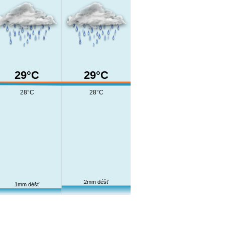
29°C
29°C
28°C
28°C
2mm déšť
1mm déšť