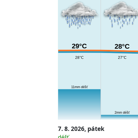
29°C
28°C
28°C
27°C
11mm déšť
2mm déšť
7. 8. 2026, pátek
déšť