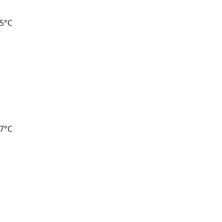
05°C
27°C