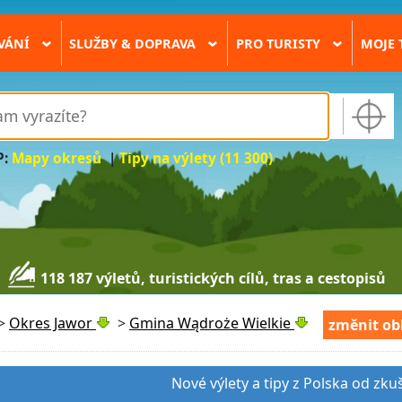
VÁNÍ
SLUŽBY & DOPRAVA
PRO TURISTY
MOJE 
›
›
›
P:
Mapy okresů
|
Tipy na výlety (11 300)
118 187 výletů, turistických cílů, tras a cestopisů
>
Okres Jawor
>
Gmina Wądroże Wielkie
změnit ob
Nové výlety a tipy z Polska od zku