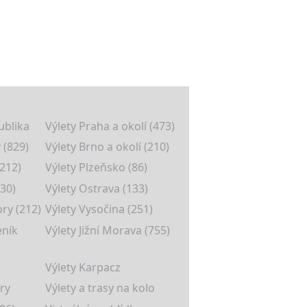
ublika
Výlety Praha a okolí (473)
 (829)
Výlety Brno a okolí (210)
(212)
Výlety Plzeňsko (86)
30)
Výlety Ostrava (133)
ory (212)
Výlety Vysočina (251)
eník
Výlety Jižní Morava (755)
Výlety Karpacz
ry
Výlety a trasy na kolo