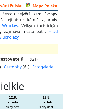
vání Polsko
Mapa Polska
 šestou největší zemí Evropy.
jčastěji historická města, hrady,
,
Wroclaw
. Velkým turistickým
cky zajímavá města patří:
Hrad
Glucholazy
.
cestovatelů
(1 921)
8)
Cestopisy
(61)
Fotogalerie
elkie
12.8.
13.8.
středa
čtvrtek
slabý déšť
slabý déšť