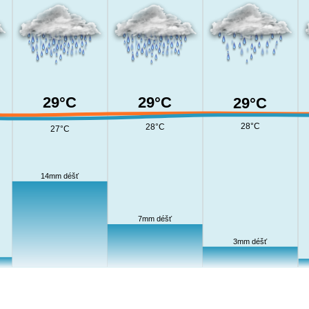
29°C
29°C
29°C
28°C
28°C
27°C
14mm déšť
7mm déšť
3mm déšť