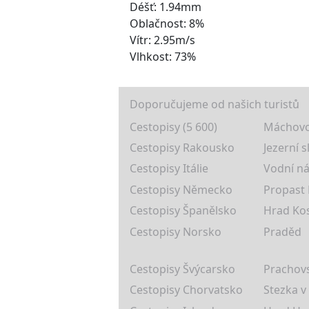
Déšť: 1.94mm
Oblačnost: 8%
Vítr: 2.95m/s
Vlhkost: 73%
Doporučujeme od našich turistů
Cestopisy (5 600)
Máchovo
Cestopisy Rakousko
Jezerní s
Cestopisy Itálie
Vodní ná
Cestopisy Německo
Propast
Cestopisy Španělsko
Hrad Ko
Cestopisy Norsko
Praděd
Cestopisy Švýcarsko
Prachovs
Cestopisy Chorvatsko
Stezka v