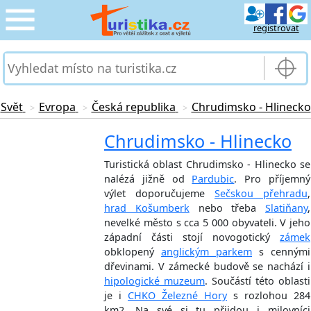
registrovat
CESTOVÁNÍ
›
SLUŽBY & DOPRAVA
›
Svět
Evropa
Česká republika
Chrudimsko - Hlinecko
>
>
>
PRO TURISTY
Chrudimsko - Hlinecko
›
Turistická oblast Chrudimsko - Hlinecko se
MOJE TURISTIKA
›
nalézá jižně od
Pardubic
. Pro příjemný
výlet doporučujeme
Sečskou přehradu
,
hrad Košumberk
nebo třeba
Slatiňany
,
nevelké město s cca 5 000 obyvateli. V jeho
západní části stojí novogotický
zámek
obklopený
anglickým parkem
s cennými
dřevinami. V zámecké budově se nachází i
hipologické muzeum
. Součástí této oblasti
je i
CHKO Železné Hory
s rozlohou 284
km2. Na své si tu přijdou i milovníci