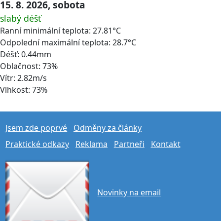
15. 8. 2026, sobota
slabý déšť
Ranní minimální teplota: 27.81°C
Odpolední maximální teplota: 28.7°C
Déšť: 0.44mm
Oblačnost: 73%
Vítr: 2.82m/s
Vlhkost: 73%
Jsem zde poprvé
Odměny za články
Praktické odkazy
Reklama
Partneři
Kontakt
Novinky na email