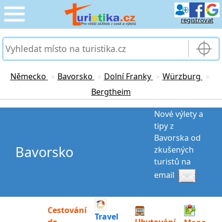
registrovat
CESTOVÁNÍ
›
SLUŽBY & DOPRAVA
›
Německo
Bavorsko
Dolní Franky
Würzburg
>
>
>
>
Bergtheim
PRO TURISTY
›
Nové výlety a
MOJE TURISTIKA
›
tipy z
Bavorska od
Bavorsko
zkušených
turistů na
email
Cestování
Travel
do
Ubytování