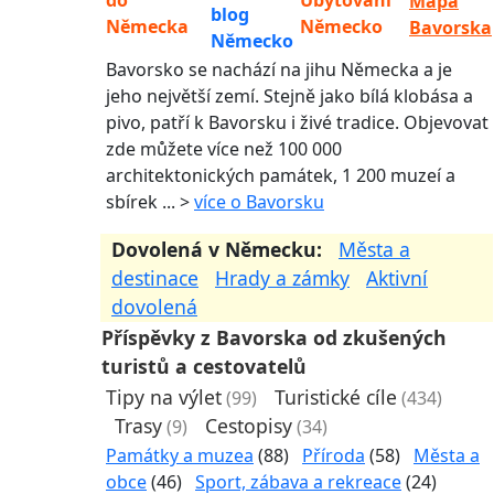
Mapa
blog
Německa
Německo
Bavorska
Německo
Bavorsko se nachází na jihu Německa a je
jeho největší zemí. Stejně jako bílá klobása a
pivo, patří k Bavorsku i živé tradice. Objevovat
zde můžete více než 100 000
architektonických památek, 1 200 muzeí a
sbírek ... >
více o Bavorsku
Dovolená v Německu:
Města a
destinace
Hrady a zámky
Aktivní
dovolená
Příspěvky z Bavorska od zkušených
turistů a cestovatelů
Tipy na výlet
Turistické cíle
(99)
(434)
Trasy
Cestopisy
(9)
(34)
Památky a muzea
(88)
Příroda
(58)
Města a
obce
(46)
Sport, zábava a rekreace
(24)