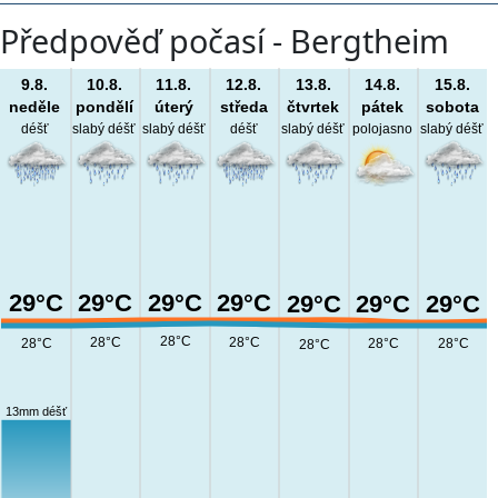
Předpověď počasí - Bergtheim
9.8.
10.8.
11.8.
12.8.
13.8.
14.8.
15.8.
neděle
pondělí
úterý
středa
čtvrtek
pátek
sobota
déšť
slabý déšť
slabý déšť
déšť
slabý déšť
polojasno
slabý déšť
29°C
29°C
29°C
29°C
29°C
29°C
29°C
28°C
28°C
28°C
28°C
28°C
28°C
28°C
13mm déšť