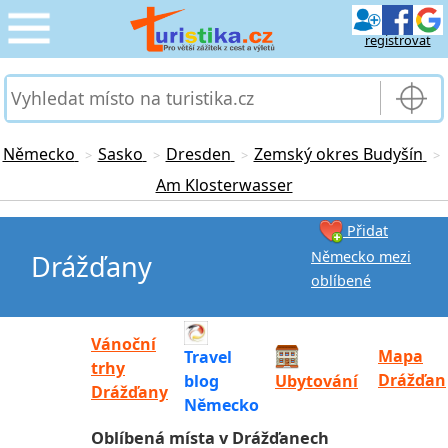
registrovat
CESTOVÁNÍ
›
SLUŽBY & DOPRAVA
›
Německo
Sasko
Dresden
Zemský okres Budyšín
>
>
>
>
Am Klosterwasser
PRO TURISTY
›
Přidat
MOJE TURISTIKA
›
Německo mezi
Drážďany
oblíbené
Vánoční
Mapa
Travel
trhy
Drážďan
blog
Ubytování
Drážďany
Německo
Oblíbená místa v Drážďanech