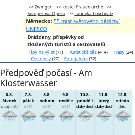
>>
Zwinger
>>
kostel Frauenkirche
>>
Semperova Opera
>>
Lanovka Loschwitz
Německo:
55 míst světového dědictví
UNESCO
Drážďany, příspěvky od
zkušených turistů a cestovatelů
Tipy na výlet
(71)
Turistické cíle
(414)
Trasy
(24)
Cestopisy
(20)
Fotogalerie
(32)
Předpověď počasí - Am
Klosterwasser
6.8.
7.8.
8.8.
9.8.
10.8.
11.8.
12.8.
čtvrtek
pátek
sobota
neděle
pondělí
úterý
středa
slabý déšť
déšť
déšť
déšť
slabý déšť
slabý déšť
déšť