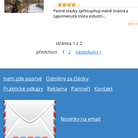
Pestré stezky zpřístupňují méně známá a
zapomenutá místa industri…
více »
stránka 1 z 2
předchozí
1
2
následující >
|
Jsem zde poprvé
Odměny za články
Praktické odkazy
Reklama
Partneři
Kontakt
Novinky na email