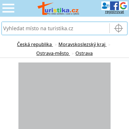
registrovat
CESTOVÁNÍ
›
SLUŽBY & DOPRAVA
›
Česká republika
Moravskoslezský kraj
>
>
Ostrava-město
Ostrava
>
PRO TURISTY
›
Loading...
MOJE TURISTIKA
›