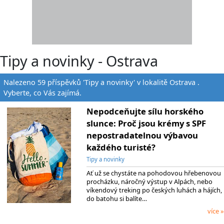
Tipy a novinky - Ostrava
Nalezeno 59 příspěvků 'Tipy a novinky' v lokalitě Ostrava .
Vyberte, co Vás zajímá.
Nepodceňujte sílu horského
slunce: Proč jsou krémy s SPF
nepostradatelnou výbavou
každého turisté?
Tipy a novinky
Ať už se chystáte na pohodovou hřebenovou
procházku, náročný výstup v Alpách, nebo
víkendový treking po českých luhách a hájích,
do batohu si balíte…
více »