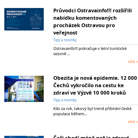
Průvodci Ostravainfo!!! rozšířili
nabídku komentovaných
procházek Ostravou pro
veřejnost
Tipy a novinky
Ostravainfo!!! pokračuje v letní turistické
sezoně …
více »
Obezita je nová epidemie. 12 000
Čechů vykročilo na cestu ke
zdraví ve Výzvě 10 000 kroků
Tipy a novinky
Kilo za rok, takový byl trend přibírání české
populace během…
více »
Češi chodí méně než je zdravé.