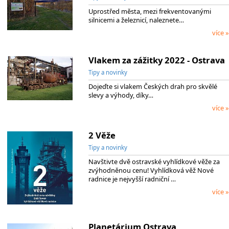
Uprostřed města, mezi frekventovanými
silnicemi a železnicí, naleznete…
více »
Vlakem za zážitky 2022 - Ostrava
Tipy a novinky
Dojeďte si vlakem Českých drah pro skvělé
slevy a výhody, díky…
více »
2 Věže
Tipy a novinky
Navštivte dvě ostravské vyhlídkové věže za
zvýhodněnou cenu! Vyhlídková věž Nové
radnice je nejvyšší radniční …
více »
Planetárium Ostrava