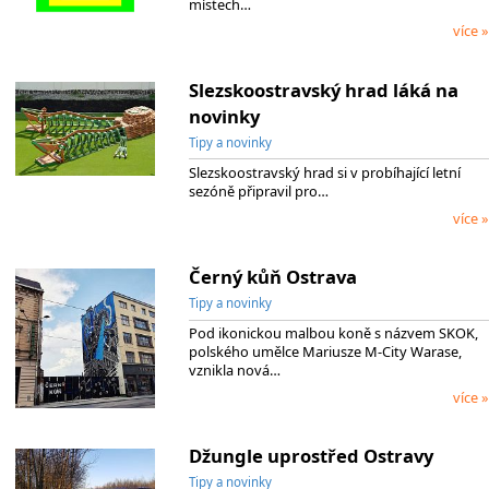
místech…
více »
Slezskoostravský hrad láká na
novinky
Tipy a novinky
Slezskoostravský hrad si v probíhající letní
sezóně připravil pro…
více »
Černý kůň Ostrava
Tipy a novinky
Pod ikonickou malbou koně s názvem SKOK,
polského umělce Mariusze M-City Warase,
vznikla nová…
více »
Džungle uprostřed Ostravy
Tipy a novinky