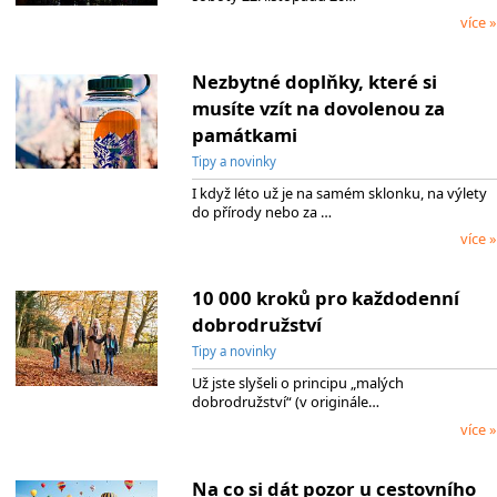
více »
Nezbytné doplňky, které si
musíte vzít na dovolenou za
památkami
Tipy a novinky
I když léto už je na samém sklonku, na výlety
do přírody nebo za …
více »
10 000 kroků pro každodenní
dobrodružství
Tipy a novinky
Už jste slyšeli o principu „malých
dobrodružství“ (v originále…
více »
Na co si dát pozor u cestovního