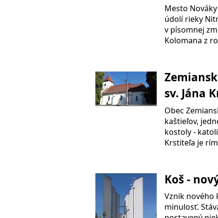
Mesto Nováky l
údolí rieky Ni
v písomnej zmi
Kolomana z ro
Zemianske
sv. Jána K
Obec Zemians
kaštieľov, jedn
kostoly - katol
Krstiteľa je r
Koš - nov
Vznik nového 
minulosť. Stáv
postavený nie