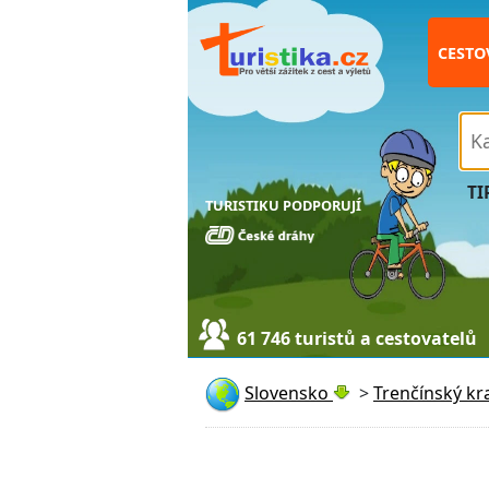
CESTO
TI
TURISTIKU PODPORUJÍ
61 746 turistů a cestovatelů
Slovensko
>
Trenčínský kr