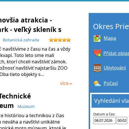
novšia atrakcia -
Okres Prie
rk - veľký skleník s
i
Mapa
Botanická zahrada
navštívime z času na čas a vždy
Přidat obla
kvapí. Toto leto sme mali
h, ktorí chceli navštíviť zámok.
Ubytování
ožnosť navštíviť najstaršiu ZOO
Oba tieto objekty s…
Počasí
více »
Technické
Vyhledání vl
zeum
Muzeum
Datum a čas:
e históriou a technikou z čias
 neváha a navštívi unikátne
nické moto múzeum, ktoré je