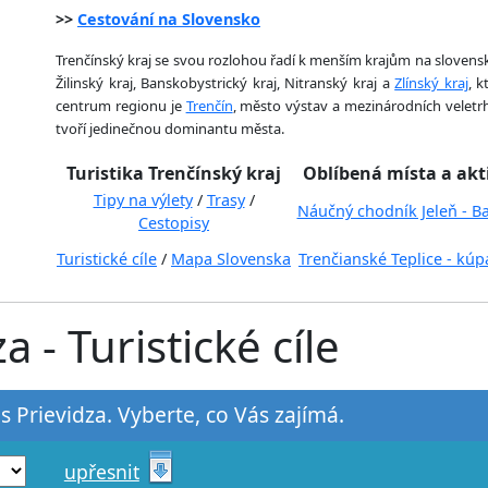
>>
Cestování na Slovensko
Trenčínský kraj se svou rozlohou řadí k menším krajům na slovensk
Žilinský kraj, Banskobystrický kraj, Nitranský kraj a
Zlínský kraj
, k
centrum regionu je
Trenčín
, město výstav a mezinárodních veletr
tvoří jedinečnou dominantu města.
Turistika Trenčínský kraj
Oblíbená místa a akt
Tipy na výlety
/
Trasy
/
Náučný chodník Jeleň - B
Cestopisy
Turistické cíle
/
Mapa Slovenska
Trenčianské Teplice - kúp
 - Turistické cíle
s Prievidza. Vyberte, co Vás zajímá.
upřesnit