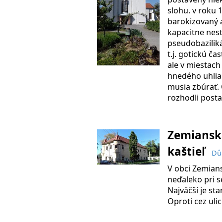
slohu. v roku 
barokizovaný 
kapacitne nesta
pseudobaziliká
t.j. gotickú ča
ale v miestach
hnedého uhlia 
musia zbúrať. 
rozhodli post
Zemianske
kaštieľ
Dů
V obci Zemian
neďaleko pri se
Najväčší je st
Oproti cez uli