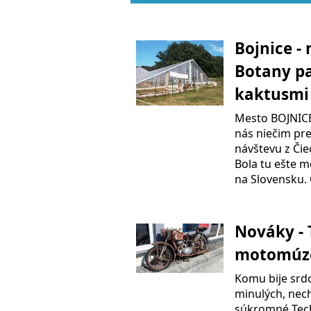
Bojnice - 
Botany pa
kaktusm
Mesto BOJNICE 
nás niečim pre
návštevu z Čiec
Bola tu ešte m
na Slovensku. 
Nováky - 
motomú
Komu bije srdc
minulých, nech
súkromné Tech