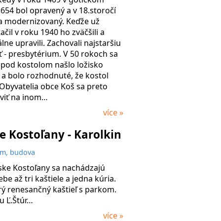
1654 bol opravený a v 18.storočí
a modernizovaný. Keďže už
čil v roku 1940 ho zväčšili a
lne upravili. Zachovali najstaršiu
sť - presbytérium. V 50 rokoch sa
 pod kostolom našlo ložisko
a bolo rozhodnuté, že kostol
Obyvatelia obce Koš sa preto
aviť na inom…
více »
 Kostoľany - Karolkin
m, budova
ske Kostoľany sa nachádzajú
be až tri kaštiele a jedna kúria.
arý renesančný kaštieľ s parkom.
cu Ľ.Štúr…
více »