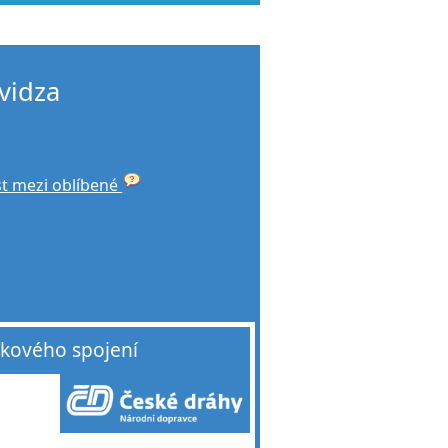
vidza
st mezi oblíbené
akového spojení