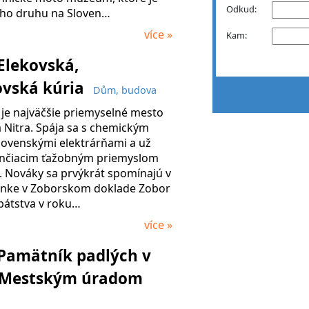
Odkud:
jho druhu na Sloven…
více »
Kam:
Elekovská,
ovská kúria
Dům, budova
je najväčšie priemyselné mesto
 Nitra. Spája sa s chemickým
lovenskými elektrárňami a už
nčiacim ťažobným priemyslom
. Nováky sa prvýkrát spomínajú v
nke v Zoborskom doklade Zobor
átstva v roku…
více »
Pamätník padlých v
 Mestským úradom