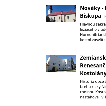
Nováky - 
Biskupa
K
Hlavnou sakrá
ležiaceho v údo
Hornonitriansk
kostol zasväte
Zemianske
Renesančn
Kostolán
História obce 
brehu rieky Ni
rodinou Kostol
nasťahovali v 