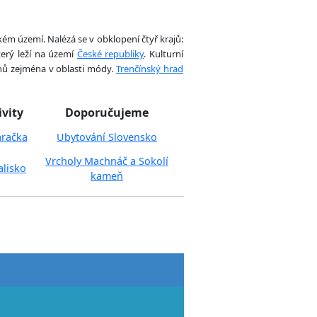
ém území. Nalézá se v obklopení čtyř krajů:
terý leží na území
České republiky
. Kulturní
hů zejména v oblasti módy.
Trenčínský hrad
ivity
Doporučujeme
aračka
Ubytování Slovensko
Vrcholy Machnáč a Sokolí
alisko
kameň