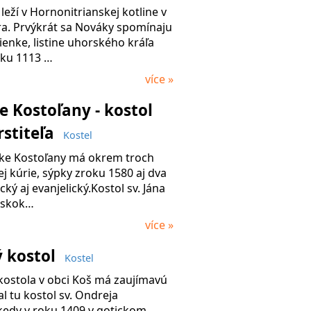
eží v Hornonitrianskej kotline v
tra. Prvýkrát sa Nováky spomínaju
enke, listine uhorského kráľa
ku 1113 …
více »
 Kostoľany - kostol
rstiteľa
Kostel
ke Kostoľany má okrem troch
ej kúrie, sýpky zroku 1580 aj dva
ický aj evanjelický.Kostol sv. Jána
ímskok…
více »
ý kostol
Kostel
kostola v obci Koš má zaujímavú
al tu kostol sv. Ondreja
kedy v roku 1409 v gotickom