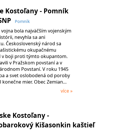
e Kostoľany - Pomník
 SNP
Pomník
 vojna bola najväčším vojenským
stórii, nevyhla sa ani
u. Československý národ sa
i fašistickému okupačnému
l v boji proti týmto okupantom.
avili v Pražskom povstaní a v
rodnom Povstaní. V roku 1945
ópa a svet oslobodená od poroby
al konečne mier. Obec Zemian…
více »
ke Kostoľany -
barokový Kišasonkin kaštieľ