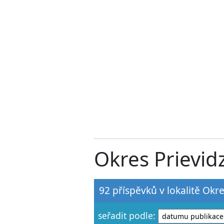
Okres Prievidza
92 příspěvků v lokalitě Okre
seřadit podle: