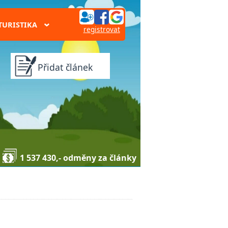
TURISTIKA
›
registrovat
Přidat článek
1 537 430,- odměny za články