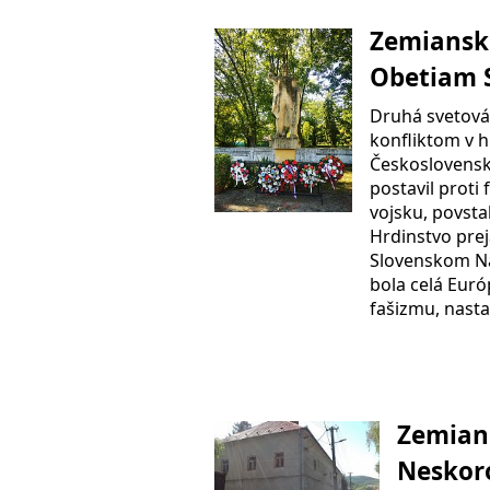
Zemiansk
Obetiam
Druhá svetová
konfliktom v hi
Československ
postavil prot
vojsku, povsta
Hrdinstvo prej
Slovenskom Ná
bola celá Eur
fašizmu, nast
Zemians
Neskoro