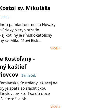
Kostol sv. Mikuláša
ostel
lnou pamiatkou mesta Nováky
lí rieky Nitry v strede
ej kotliny je rímskokatolíchy
ný sv. Mikulášovi Bisk…
více »
 Kostoľany -
ý kaštieľ
yiovcov
Zámeček
Zemianske Kostoľany ležiacej na
try je spätá so šľachtickou
ányiovcov, ktorí sa do obce
15. storočí a ok…
více »