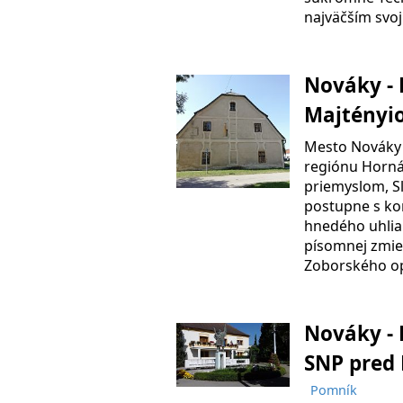
najväčším svo
Nováky - 
Majtényi
Mesto Nováky 
regiónu Horná
priemyslom, S
postupne s ko
hnedého uhlia
písomnej zmie
Zoborského op
Nováky - 
SNP pred
Pomník