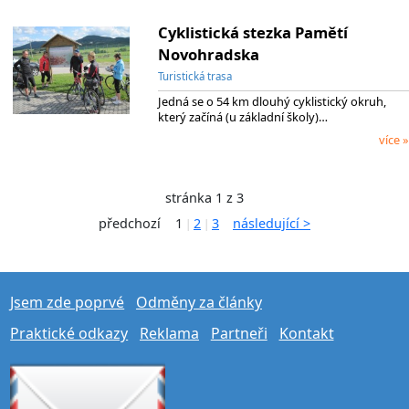
Cyklistická stezka Pamětí
Novohradska
Turistická trasa
Jedná se o 54 km dlouhý cyklistický okruh,
který začíná (u základní školy)…
více »
stránka 1 z 3
předchozí
1
2
3
následující >
|
|
Jsem zde poprvé
Odměny za články
Praktické odkazy
Reklama
Partneři
Kontakt