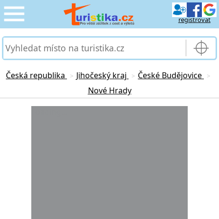
registrovat
CESTOVÁNÍ
›
SLUŽBY & DOPRAVA
›
Česká republika
Jihočeský kraj
České Budějovice
>
>
>
Nové Hrady
PRO TURISTY
›
Loading...
MOJE TURISTIKA
›