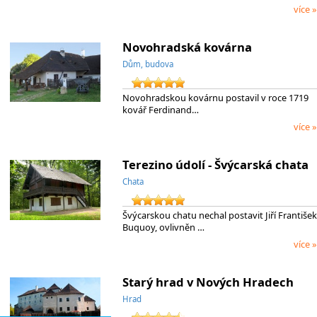
více »
Novohradská kovárna
Dům, budova
Novohradskou kovárnu postavil v roce 1719
kovář Ferdinand…
více »
Terezino údolí - Švýcarská chata
Chata
Švýcarskou chatu nechal postavit Jiří František
Buquoy, ovlivněn …
více »
Starý hrad v Nových Hradech
Hrad