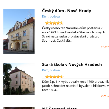
Český dům - Nové Hrady
Dům, budova
Český (nebo též Národní) dům postavila v
roce 1923 firma Františka Staška z Trhových
Svinů na zakázku pro stavební družstvo
Svornost. Český dů…
více »
Stará škola v Nových Hradech
Dům, budova
Dům č.p. 114 vybudoval v roce 1790 provazník
Jacob Schneider na místě bývalého hřbitova. V
roce 1804…
více »
NS Červené blato