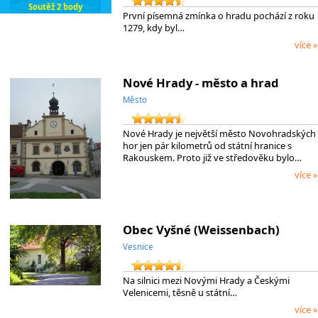
Soutěž 2 body
První písemná zmínka o hradu pochází z roku
1279, kdy byl…
více »
Nové Hrady - město a hrad
Město
Nové Hrady je největší město Novohradských
hor jen pár kilometrů od státní hranice s
Rakouskem. Proto již ve středověku bylo…
více »
Obec Vyšné (Weissenbach)
Vesnice
Na silnici mezi Novými Hrady a Českými
Velenicemi, těsně u státní…
více »