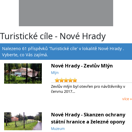
Turistické cíle - Nové Hrady
Nalezeno 61 příspěvků 'Turistické cíle' v lokalitě Nové Hrady .
Vyberte, co Vás zajímá.
Nové Hrady - Zevlův Mlýn
Mlýn
Zevlův mlýn byl otevřen pro návštěvníky v
červnu 2017…
více »
Nové Hrady - Skanzen ochrany
státní hranice a železné opony
Muzeum