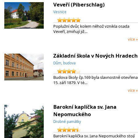
Veveří (Piberschlag)
Vesnice
Poplužní dvůr, kolem něhož vznikla osada
Veveří, zmiňují již…
více »
Základní škola v Nových Hradech
Dům, budova
Budova školy čp.169 byla slavnostně otevřena
15. září 1879. V té…
více »
Barokní kaplička sv. Jana
Nepomuckého
Drobné památky
Barokní kaplička sv. Jana Nepomuckého stojí