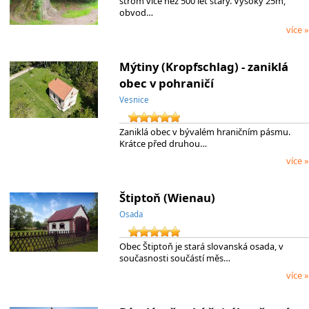
strom více než 500 let starý. Vysoký 25m,
obvod…
více »
Mýtiny (Kropfschlag) - zaniklá
obec v pohraničí
Vesnice
Zaniklá obec v bývalém hraničním pásmu.
Krátce před druhou…
více »
Štiptoň (Wienau)
Osada
Obec Štiptoň je stará slovanská osada, v
současnosti součástí měs…
více »