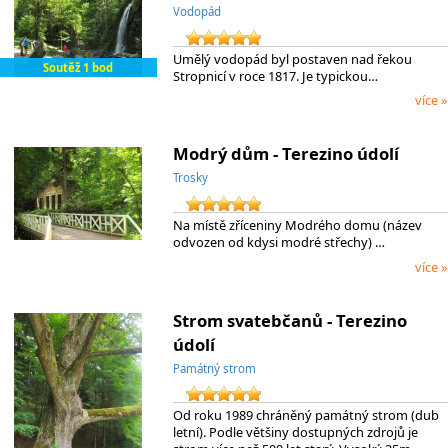
Vodopád
Umělý vodopád byl postaven nad řekou
Soutěž 1 bod
Stropnicí v roce 1817. Je typickou…
více »
Modrý dům - Terezino údolí
Trosky
Na místě zříceniny Modrého domu (název
odvozen od kdysi modré střechy) …
více »
Strom svatebčanů - Terezino
údolí
Památný strom
Od roku 1989 chráněný památný strom (dub
letní). Podle většiny dostupných zdrojů je