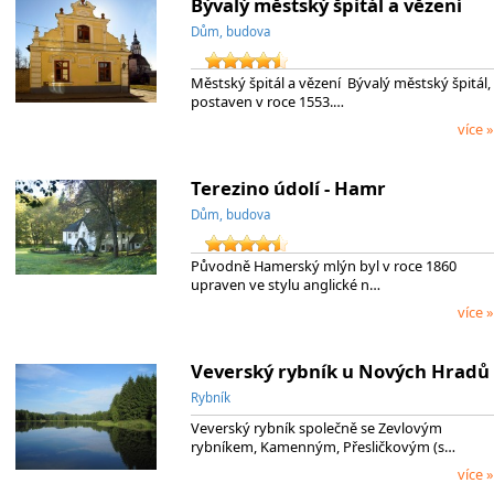
Bývalý městský špitál a vězení
Dům, budova
Městský špitál a vězení Bývalý městský špitál,
postaven v roce 1553.…
více »
Terezino údolí - Hamr
Dům, budova
Původně Hamerský mlýn byl v roce 1860
upraven ve stylu anglické n…
více »
Veverský rybník u Nových Hradů
Rybník
Veverský rybník společně se Zevlovým
rybníkem, Kamenným, Přesličkovým (s…
více »