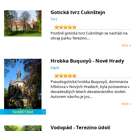
Gotická tvrz Cuknštejn
Tvrz
Pozdně gotická tvrz Cuknštejn se nachází na
okraji parku Terezino…
více »
Hrobka Buquoyů - Nové Hrady
Kaple
Pseudogotická hrobka Buquoyů, dominanta
hřbitova v Nových Hradech, byla postavena v
devadesátých letech devatenáctého století.
Autorem návrhu je Jos…
více »
Soutěž 1 bod
Vodopád - Terezino údolí