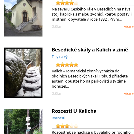
Na severu Českého ráje v Besedicích na návsi
stojí kaplička s malou zvonicí, kterou postavili
místními obyvatelé v roce 1832 . První…
0.8km
více »
Besedické skály a Kalich v zimě
Tipy na výlet
Kalich – romantická zimní vycházka do
okolních Besedických skal. Pokud přijedete
autem, opusťte ho na parkovišti u (v zimě
bohužel…
0.8km
více »
Rozcestí U Kalicha
Rozcestí
Rozcestník se nachází u bývalého přírodního