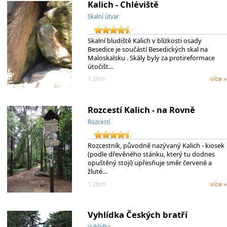
Kalich - Chléviště
Skalní útvar
Skalní bludiště Kalich v blízkosti osady
Besedice je součástí Besedických skal na
Maloskalsku . Skály byly za protireformace
útočišt…
1.2km
více »
Rozcestí Kalich - na Rovně
Rozcestí
Rozcestník, původně nazývaný Kalich - kiosek
(podle dřevěného stánku, který tu dodnes
opuštěný stojí) upřesňuje směr červené a
žluté…
1.2km
více »
Vyhlídka Českých bratří
Vyhlídka