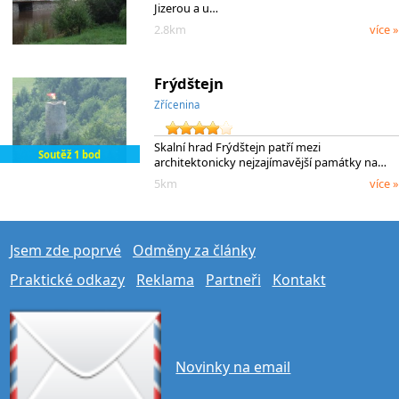
Jizerou a u…
2.8km
více »
Frýdštejn
Zřícenina
Skalní hrad Frýdštejn patří mezi
Soutěž 1 bod
architektonicky nejzajímavější památky na…
5km
více »
Jsem zde poprvé
Odměny za články
Praktické odkazy
Reklama
Partneři
Kontakt
Novinky na email