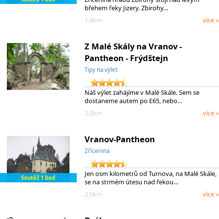
břehem řeky Jizery. Zbirohy…
1.9km
více »
Z Malé Skály na Vranov -
Pantheon - Frýdštejn
Tipy na výlet
Náš výlet zahájíme v Malé Skále. Sem se
dostaneme autem po E65, nebo…
2.5km
více »
Vranov-Pantheon
Zřícenina
Jen osm kilometrů od Turnova, na Malé Skále,
Soutěž 1 bod
se na strmém útesu nad řekou…
2.6km
více »