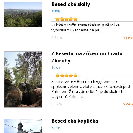
Besedické skály
Trasa
Krátká okružní trasa skalami s několika
vyhlídkami. Začneme na pa…
0.8km
více »
Z Besedic na zříceninu hradu
Zbirohy
Trasa
Z parkoviště v Besedicích vyjdeme po
společné zelené a žluté značce k rozcestí pod
Kalichem. Žlutá zde odbočuje do skalních
labyrintů Kalich a…
0.8km
více »
Besedická kaplička
Kaple