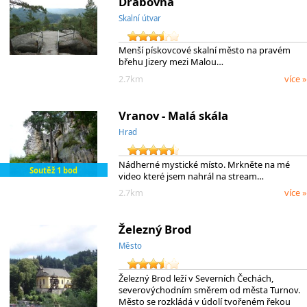
Drábovna
Skalní útvar
Menší pískovcové skalní město na pravém
břehu Jizery mezi Malou…
2.7km
více »
Vranov - Malá skála
Hrad
Nádherné mystické místo. Mrkněte na mé
Soutěž 1 bod
video které jsem nahrál na stream…
2.7km
více »
Železný Brod
Město
Železný Brod leží v Severních Čechách,
severovýchodním směrem od města Turnov.
Město se rozkládá v údolí tvořeném řekou