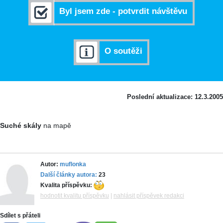
Byl jsem zde - potvrdit návštěvu
O soutěži
Poslední aktualizace: 12.3.2005
Suché skály
na mapě
Autor:
muflonka
Další články autora:
23
Kvalita příspěvku:
hodnotit kvalitu příspěvku
|
nahlásit příspěvek redakci
Sdílet s přáteli