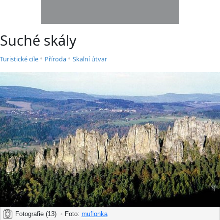
Suché skály
•
•
Turistické cíle
Příroda
Skalní útvar
Fotografie (13)
•
Foto:
muflonka