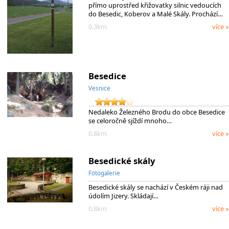
přímo uprostřed křižovatky silnic vedoucích
do Besedic, Koberov a Malé Skály. Prochází…
0.3km
více »
Besedice
Vesnice
Nedaleko Železného Brodu do obce Besedice
se celoročně sjíždí mnoho…
0.8km
více »
Besedické skály
Fotogalerie
Besedické skály se nachází v Českém ráji nad
údolím Jizery. Skládají…
0.8km
více »