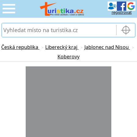
registrovat
CESTOVÁNÍ
›
SLUŽBY & DOPRAVA
›
Česká republika
Liberecký kraj
Jablonec nad Nisou
>
>
>
Koberovy
PRO TURISTY
›
Loading...
MOJE TURISTIKA
›