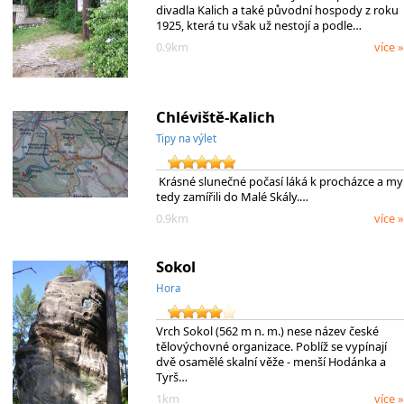
divadla Kalich a také původní hospody z roku
1925, která tu však už nestojí a podle…
0.9km
více »
Chléviště-Kalich
Tipy na výlet
Krásné slunečné počasí láká k procházce a my
tedy zamířili do Malé Skály.…
0.9km
více »
Sokol
Hora
Vrch Sokol (562 m n. m.) nese název české
tělovýchovné organizace. Poblíž se vypínají
dvě osamělé skalní věže - menší Hodánka a
Tyrš…
1km
více »