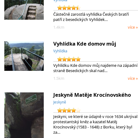
Částečně zarostlá vyhlídka Českých bratří
patří z besedických Vyhlídek…
1.4km
více »
Vyhlídka Kde domov můj
Vyhlídka
Vyhlídku Kde domov můj najdeme na západní
straně Besedických skal nad…
1.5km
více »
Jeskyně Matěje Krocínovského
Jeskyně
Jeskyni, ve které se údajně v roce 1634 ukrýval
protestantský kněz a kazatel Matěj
Krocínovský (1583 - 1648) z Borku, který byl
za…