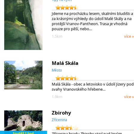
Jdeme na procházku lesem, skalními bludišti a
za krásnými výhledy do údolí Malé Skály a na
protější Vranov-Pantheon. Trasa je vhodná
pouze pro pěší, nebo…
1.5km
více »
Malá Skála
Město
Malá Skála - obec a letovisko v údolí Jizery pod
svahy Vranovského hřebene…
1.9km
více »
Zbirohy
Zřícenina
Zřícenina hradu Zbirohy stojí nad levým
Soutěž 1 bod