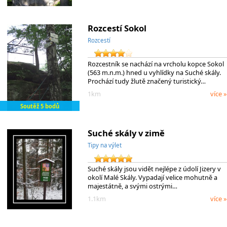
Rozcestí Sokol
Rozcestí
Rozcestník se nachází na vrcholu kopce Sokol
(563 m.n.m.) hned u vyhlídky na Suché skály.
Prochází tudy žlutě značený turistický…
1km
více »
Soutěž 5 bodů
Suché skály v zimě
Tipy na výlet
Suché skály jsou vidět nejlépe z údolí Jizery v
okolí Malé Skály. Vypadají velice mohutně a
majestátně, a svými ostrými…
1.1km
více »