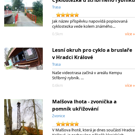
Trasa
Jak název příspěvku napovídá popisovaná
cyklostezka vede kolem známého…
0.5km
více »
Lesní okruh pro cyklo a bruslaře
v Hradci Králové
Trasa
Naše videotrasa začíná v areálu Kempu
Stříbrný rybník. …
0.6km
více »
Malšova lhota - zvonička a
pomník ukřižování
Zvonice
V Malšova lhotě, která je dnes součástí Hradce