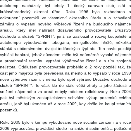
autokemp nacházely, byl tehdy 1. český caravan club, stát a
královéhradecký okresní úřad. Roku 1996 bylo rozhodnuto o
odkoupení pozemků ve vlastnictví okresního úřadu a o schválení
záměru o vypsání nového výběrové řízení na budoucího nájemce
areálu, který měl nahradit dosavadního provozovatele Družstvo
obchodu a služeb "SPRINT", jenž se zasloužil o rozvoj koupaliště a
autokempu vybudováním tobogánu, minigolfového hřiště, několika
stánků s občerstvením, dvojicí indiánských týpí atd. Ten navíc později
vyhlásil bankrot, jehož důvodem mělo být neúměrně vysoké nájemné
a protahování termínu vypsání výběrového řízení a s tím spojená
nejistota. Oddlužení provozovatele proběhlo o 2 roky později tak, že
část jeho majetku byla převedena na město a to vypsalo v roce 1999
nové výběrové řízení, v němž bylo opět vybráno Družstvo obchodu a
služeb "SPRINT". To však šlo do stále větší ztráty a jeho žádosti o
snížení nájemného za areál nebyly městem reflektovány. Roku 2004
pak byl městským zastupitelstvem schválen výkup pozemků celého
areálu, jenž byl ukončen až v roce 2009, kdy došlo ke koupi státních
pozemků.
Roku 2005 bylo v kempu vybudováno nové sociální zařízení a v roce
2006 vypracována prováděcí studie na snížení sedimentů a potlačení