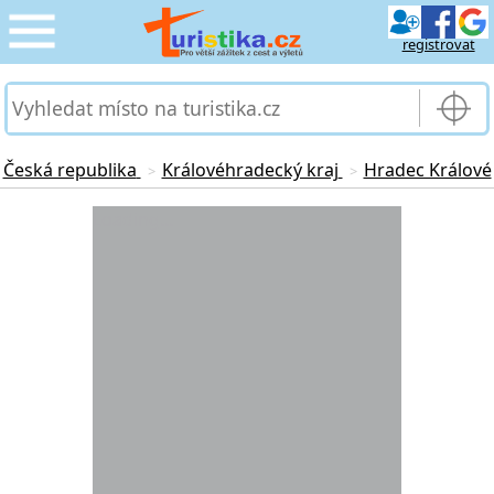
registrovat
CESTOVÁNÍ
›
SLUŽBY & DOPRAVA
›
Česká republika
Královéhradecký kraj
Hradec Králové
>
>
PRO TURISTY
Loading...
›
MOJE TURISTIKA
›