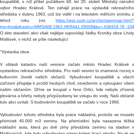
koupaliště, s níž přišel počátkem 60. let 20. století Městský národní
výbor Hradec Králové. Ten zahájil práce na výstavbě rekreačního
střediska v dubnu 1963, což lze vidět i na leteckém měřicím snímku z
téhož roku (viz
https://ags.cuzk.cz/archiv/openmap.html?
typ=lms&idrastru=WMSA08.1963.HKRA41.09509&bz=-636918.78,-10
O této stavební akci však nejlépe vypovídají řádky Kroniky obce Lhoty
Malšové, v nichž se píše následující:
"Výstavba obce.
V oblasti katastru naší vesnice začalo město Hradec Králové s
vystavbou rekreačního střediska. Pro naší vesnici to znamená rozvoj v
kulturním životě našich občanů. Vybudování koupaliště a všech
zařízení přispěje k prožití hezkých chvil, osvežením a vykoupání všem
našim občanům. Dříve se koupali v řece Orlici, kde nebyla zřízená
plovárna a břehy nebyly přizpůsobeny ke vstupu do vody. Naši občané
tuto akci uvítali. S budováním koupaliště se začalo v roce 1966.
Vybudování tohoto střediska byla práce nákladná, protože se muselo
přemístit 45.000 m3 zeminy. Na přemístění byla nasazena těžká
nákladní auta, která po dvě zimy převážela zeminu na stadion v
Malšovicích, kde byly vybudovány náspy kolem hrací plochy. Na té se