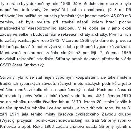
Tyto práce byly dokončeny roku 1966. Již v předchozím roce zde bylo
napuštěno tolik vody, že největší hloubka dosahovala již 3 m. Při
zřizování koupaliště se muselo přemístit výše jmenovaných 45 000 m3
zeminy, jež byla využita při stavbě náspů kolem hrací plochy
malšovického Všesportovního stadionu. V té době se v jeho okolí
začaly ve velkém budovat různé rekreační chaty a chatky. První z nich
tu začaly vznikat již v roce 1943. V červnu 1966 bylo dáno do provozu
hlídané parkoviště motorových vozidel a potřebné hygienické zařízení.
Montovaná restaurace začala sloužit až později. 7. června 1969
navštívil rekreační středisko Stříbrný potok dokonce předseda vlády
ČSSR Josef Smrkovský.
Stříbrný rybník se stal nejen výborným koupalištěm, ale také místem
tradičních rybářských závodů, různých motoristických podniků a ještě
většího množství kulturních a společenských akcí. Postupem času si
této vodní plochy "všimla" také různá vodní fauna. Již 1. června 1970
se na rybníku usadila čtveřice labutí. V 70. letech 20. století došlo k
dalším úpravám rybníka i celého areálu, a to z důvodu toho, že se 3.
září 1974 jela těmito místy časovka cyklistického Závodu družby
(Wyścig przyjaźni polsko-czechosłowackiej) na trati Stříbrný rybník-
Krňovice a zpět. Roku 1983 začala chatová osada Stříbrný rybník s