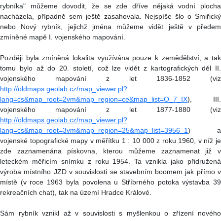
rybníka" můžeme dovodit, že se zde dříve nějaká vodní plocha
nacházela, případně sem ještě zasahovala. Nejspíše šlo o Smiřický
nebo Nový rybník, jejichž jména můžeme vidět ještě v předem
zmíněné mapě I. vojenského mapování.
Později byla zmíněná lokalita využívána pouze k zemědělství, a tak
tomu bylo až do 20. století, což lze vidět z kartografických děl II.
vojenského mapování z let 1836-1852 (viz
http://oldmaps.geolab.cz/map_viewer.pl?
lang=cs&map_root=2vm&map_region=ce&map_list=O_7_IX
), III.
vojenského mapování z let 1877-1880 (viz
http://oldmaps.geolab.cz/map_viewer.pl?
lang=cs&map_root=3vm&map_region=25&map_list=3956_1
) a
vojenské topografické mapy v měřítku 1 : 10 000 z roku 1960, v níž je
zde zaznamenána pískovna, kterou můžeme zaznamenat již v
leteckém měřicím snímku z roku 1954. Ta vznikla jako přidružená
výroba místního JZD v souvislosti se stavebním boomem jak přímo v
místě (v roce 1963 byla povolena u Stříbrného potoka výstavba 39
rekreačních chat), tak na území Hradce Králové.
Sám rybník vznikl až v souvislosti s myšlenkou o zřízení nového