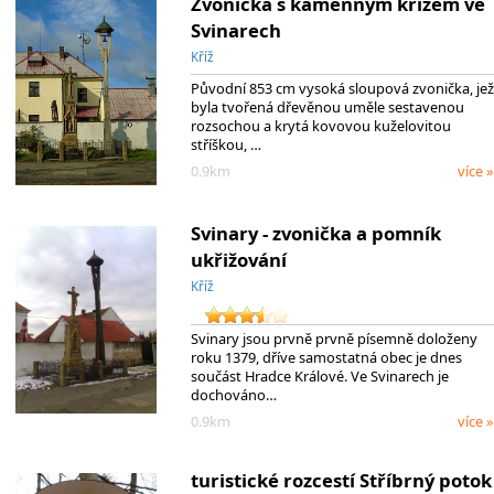
Zvonička s kamenným křížem ve
Svinarech
Kříž
Původní 853 cm vysoká sloupová zvonička, jež
byla tvořená dřevěnou uměle sestavenou
rozsochou a krytá kovovou kuželovitou
stříškou, …
0.9km
více »
Svinary - zvonička a pomník
ukřižování
Kříž
Svinary jsou prvně prvně písemně doloženy
roku 1379, dříve samostatná obec je dnes
součást Hradce Králové. Ve Svinarech je
dochováno…
0.9km
více »
turistické rozcestí Stříbrný potok