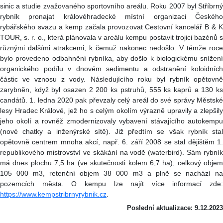
sinic a studie zvažovaného sportovního areálu. Roku 2007 byl Stříbrný
rybník pronajat královéhradecké místní organizaci Českého
rybářského svazu a kemp začala provozovat Cestovní kancelář B & K
TOUR, s. r. o., která plánovala v areálu kempu postavit trojici bazénů s
různými dalšími atrakcemi, k čemuž nakonec nedošlo. V témže roce
bylo provedeno odbahnění rybníka, aby došlo k biologickému snížení
organického podílu v dnovém sedimentu a odstranění koloidních
částic ve vznosu z vody. Následujícího roku byl rybník opětovně
zarybněn, když byl osazen 2 200 ks pstruhů, 555 ks kaprů a 130 ks
candátů. 1. ledna 2020 pak převzaly celý areál do své správy Městské
lesy Hradec Králové, jež ho s celým okolím výrazně upravily a zlepšily
jeho okolí a rovněž zmodernizovaly vybavení stávajícího autokempu
(nové chatky a inženýrské sítě). Již předtím se však rybník stal
opětovně centrem mnoha akcí, např. 6. září 2008 se stal dějištěm 1.
republikového mistrovství ve skákání na vodě (waterbird). Sám rybník
má dnes plochu 7,5 ha (ve skutečnosti kolem 6,7 ha), celkový objem
105 000 m3, retenční objem 38 000 m3 a plně se nachází na
pozemcích města. O kempu lze najít více informací zde:
https://www.kempstribrnyrybnik.cz
.
Poslední aktualizace: 9.12.2023