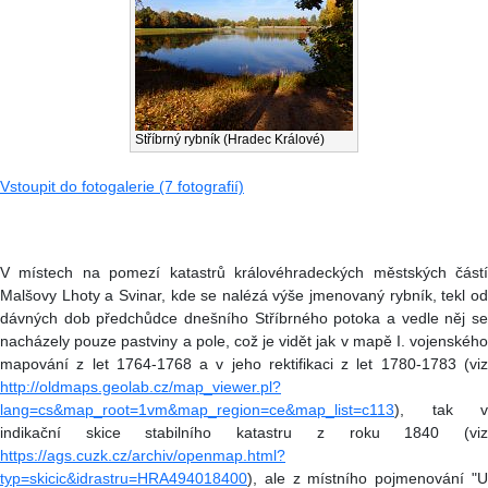
Stříbrný rybník (Hradec Králové)
Vstoupit do fotogalerie (7 fotografií)
V místech na pomezí katastrů královéhradeckých městských částí
Malšovy Lhoty a Svinar, kde se nalézá výše jmenovaný rybník, tekl od
dávných dob předchůdce dnešního Stříbrného potoka a vedle něj se
nacházely pouze pastviny a pole, což je vidět jak v mapě I. vojenského
mapování z let 1764-1768 a v jeho rektifikaci z let 1780-1783 (viz
http://oldmaps.geolab.cz/map_viewer.pl?
lang=cs&map_root=1vm&map_region=ce&map_list=c113
), tak v
indikační skice stabilního katastru z roku 1840 (viz
https://ags.cuzk.cz/archiv/openmap.html?
typ=skicic&idrastru=HRA494018400
), ale z místního pojmenování "U