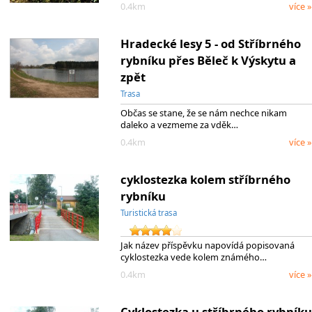
0.4km
více »
Hradecké lesy 5 - od Stříbrného
rybníku přes Běleč k Výskytu a
zpět
Trasa
Občas se stane, že se nám nechce nikam
daleko a vezmeme za vděk…
0.4km
více »
cyklostezka kolem stříbrného
rybníku
Turistická trasa
Jak název příspěvku napovídá popisovaná
cyklostezka vede kolem známého…
0.4km
více »
Cyklostezka u stříbrného rybníku