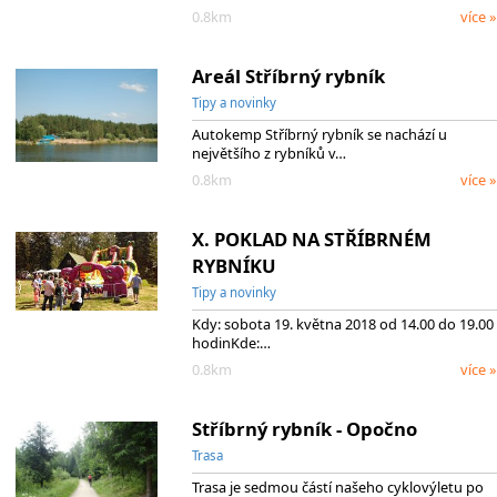
0.8km
více »
Areál Stříbrný rybník
Tipy a novinky
Autokemp Stříbrný rybník se nachází u
největšího z rybníků v…
0.8km
více »
X. POKLAD NA STŘÍBRNÉM
RYBNÍKU
Tipy a novinky
Kdy: sobota 19. května 2018 od 14.00 do 19.00
hodinKde:…
0.8km
více »
Stříbrný rybník - Opočno
Trasa
Trasa je sedmou částí našeho cyklovýletu po