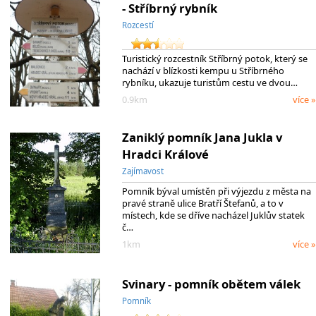
- Stříbrný rybník
Rozcestí
Turistický rozcestník Stříbrný potok, který se
nachází v blízkosti kempu u Stříbrného
rybníku, ukazuje turistům cestu ve dvou…
0.9km
více »
Zaniklý pomník Jana Jukla v
Hradci Králové
Zajímavost
Pomník býval umístěn při výjezdu z města na
pravé straně ulice Bratří Štefanů, a to v
místech, kde se dříve nacházel Juklův statek
č…
1km
více »
Svinary - pomník obětem válek
Pomník