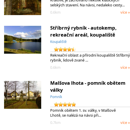
Králové, je zachováno několik klasických
selských stavení. Na návsi, nedaleko cesty…
0.6km
více »
Stříbrný rybník - autokemp,
rekreační areál, koupaliště
Koupaliště
Rekreační oblast a přírodní koupaliště Stříbrný
rybník, lidově zvané …
0.6km
více »
Malšova lhota - pomník obětem
války
Pomník
Pomník obětem 1. sv. války, v Malšově
Lhotě, se nalézá na návsi při…
0.7km
více »