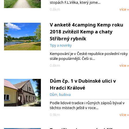
stopách F.L.Věka, který jsme…
0.8km
více »
V anketě 4camping Kemp roku
2018 zvítězil Kemp a chaty
Stříbrný rybník
Tipy a novinky
Kempování je v České republice poslední roky
stále populárnější. Češi si…
0.8km
více »
Dům čp. 1 v Dubinské ulici v
Hradci Králové
Dům, budova
Podle lidové tradice i různých zápisů býval v
těchto místech ještě v roce…
0.9km
více »