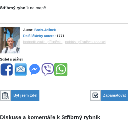
Stříbrný rybník
na mapě
Autor:
Boris-Jelínek
Další články autora:
1771
hodnotit kvalitu příspěvku
|
nahlásit příspěvek redakci
Sdílet s přáteli
Byl jsem zde!
Zapamatovat
Diskuse a komentáře k Stříbrný rybník