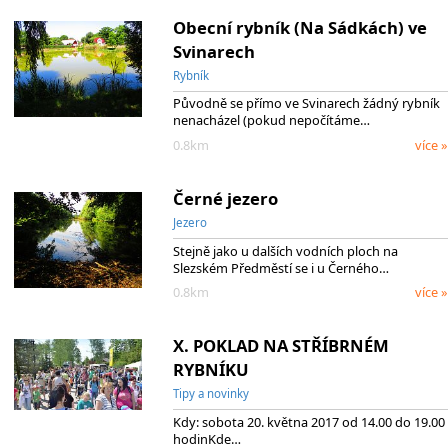
Obecní rybník (Na Sádkách) ve
Svinarech
Rybník
Původně se přímo ve Svinarech žádný rybník
nenacházel (pokud nepočítáme…
0.8km
více »
Černé jezero
Jezero
Stejně jako u dalších vodních ploch na
Slezském Předměstí se i u Černého…
0.8km
více »
X. POKLAD NA STŘÍBRNÉM
RYBNÍKU
Tipy a novinky
Kdy: sobota 20. května 2017 od 14.00 do 19.00
hodinKde…