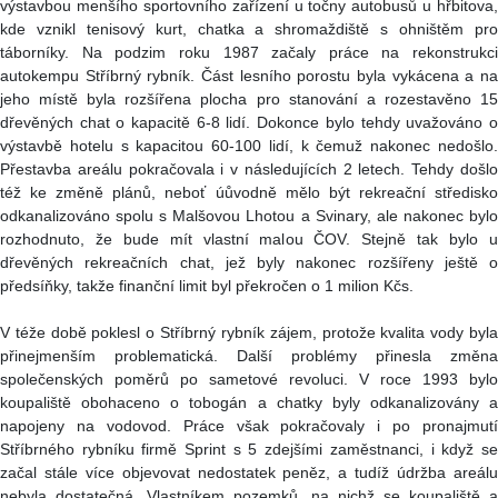
výstavbou menšího sportovního zařízení u točny autobusů u hřbitova,
kde vznikl tenisový kurt, chatka a shromaždiště s ohništěm pro
táborníky. Na podzim roku 1987 začaly práce na rekonstrukci
autokempu Stříbrný rybník. Část lesního porostu byla vykácena a na
jeho místě byla rozšířena plocha pro stanování a rozestavěno 15
dřevěných chat o kapacitě 6-8 lidí. Dokonce bylo tehdy uvažováno o
výstavbě hotelu s kapacitou 60-100 lidí, k čemuž nakonec nedošlo.
Přestavba areálu pokračovala i v následujících 2 letech. Tehdy došlo
též ke změně plánů, neboť úůvodně mělo být rekreační středisko
odkanalizováno spolu s Malšovou Lhotou a Svinary, ale nakonec bylo
rozhodnuto, že bude mít vlastní malou ČOV. Stejně tak bylo u
dřevěných rekreačních chat, jež byly nakonec rozšířeny ještě o
předsíňky, takže finanční limit byl překročen o 1 milion Kčs.
V téže době poklesl o Stříbrný rybník zájem, protože kvalita vody byla
přinejmenším problematická. Další problémy přinesla změna
společenských poměrů po sametové revoluci. V roce 1993 bylo
koupaliště obohaceno o tobogán a chatky byly odkanalizovány a
napojeny na vodovod. Práce však pokračovaly i po pronajmutí
Stříbrného rybníku firmě Sprint s 5 zdejšími zaměstnanci, i když se
začal stále více objevovat nedostatek peněz, a tudíž údržba areálu
nebyla dostatečná. Vlastníkem pozemků, na nichž se koupaliště a