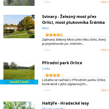
1.4km
více »
Svinary - Železný most přes
Orlici, most plukovníka Šrámka
Most
Zajímavý železný Most přes řeku Orlici, který
je pojmenován po, místním…
1.4km
více »
Přírodní park Orlice
Louka
Lokalita se nachází v Přírodním parku Orlice,
Soutěž 5 bodů
konkrátně v jeho záplavových…
1.5km
více »
Haltýře - Hradecké lesy
Přírodní památka