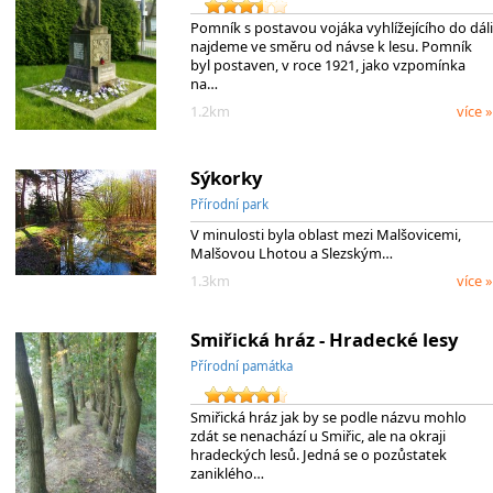
Pomník s postavou vojáka vyhlížejícího do dáli
najdeme ve směru od návse k lesu. Pomník
byl postaven, v roce 1921, jako vzpomínka
na…
1.2km
více »
Sýkorky
Přírodní park
V minulosti byla oblast mezi Malšovicemi,
Malšovou Lhotou a Slezským…
1.3km
více »
Smiřická hráz - Hradecké lesy
Přírodní památka
Smiřická hráz jak by se podle názvu mohlo
zdát se nenachází u Smiřic, ale na okraji
hradeckých lesů. Jedná se o pozůstatek
zaniklého…