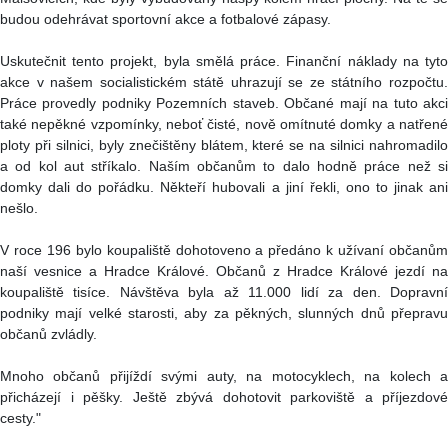
budou odehrávat sportovní akce a fotbalové zápasy.
Uskutečnit tento projekt, byla smělá práce. Finanční náklady na tyto
akce v našem socialistickém státě uhrazují se ze státního rozpočtu.
Práce provedly podniky Pozemních staveb. Občané mají na tuto akci
také nepěkné vzpomínky, neboť čisté, nově omítnuté domky a natřené
ploty při silnici, byly znečištěny blátem, které se na silnici nahromadilo
a od kol aut stříkalo. Naším občanům to dalo hodně práce než si
domky dali do pořádku. Někteří hubovali a jiní řekli, ono to jinak ani
nešlo.
V roce 196 bylo koupaliště dohotoveno a předáno k užívaní občanům
naší vesnice a Hradce Králové. Občanů z Hradce Králové jezdí na
koupaliště tisíce. Návštěva byla až 11.000 lidí za den. Dopravní
podniky mají velké starosti, aby za pěkných, slunných dnů přepravu
občanů zvládly.
Mnoho občanů přijíždí svými auty, na motocyklech, na kolech a
přicházejí i pěšky. Ještě zbývá dohotovit parkoviště a příjezdové
cesty."