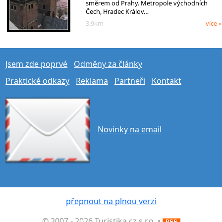
směrem od Prahy. Metropole východních
Čech, Hradec Králov…
3.9km
více »
Jsem zde poprvé
Odměny za články
Praktické odkazy
Reklama
Partneři
Kontakt
Novinky na email
přepnout na plnou verzi
© 2007 - 2026 Turistika.cz s.r.o. •