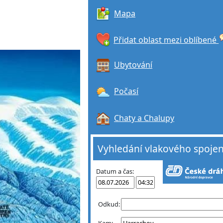
Mapa
Přidat oblast mezi oblíbené
Ubytování
Počasí
Chaty a Chalupy
Vyhledání vlakového spojen
Datum a čas:
Odkud:
Kam: