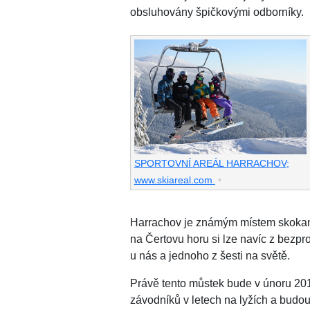
obsluhovány špičkovými odborníky.
SPORTOVNÍ AREÁL HARRACHOV;
www.skiareal.com
•
Harrachov je známým místem skokans
na Čertovu horu si lze navíc z bezpro
u nás a jednoho z šesti na světě.
Právě tento můstek bude v únoru 201
závodníků v letech na lyžích a budou