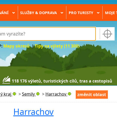
VÁNÍ
SLUŽBY & DOPRAVA
PRO TURISTY
MOJE 
›
›
›
P:
Mapy okresů
|
Tipy na výlety (11 300)
118 176 výletů, turistických cílů, tras a cestopisů
ý kraj
>
Semily
>
Harrachov
změnit oblast
Harrachov