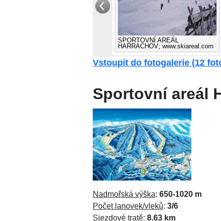
SPORTOVNÍ AREÁL
HARRACHOV; www.skiareal.com
Vstoupit do fotogalerie (12 foto
Sportovní areál 
Nadmořská výška
:
650-1020 m
Počet lanovek/vleků
:
3/6
Sjezdové tratě
:
8.63 km