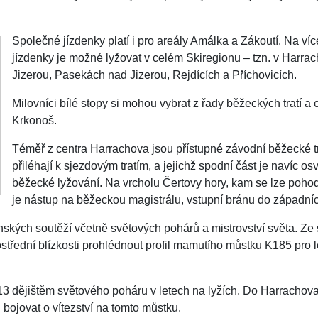
Společné jízdenky platí i pro areály Amálka a Zákoutí. Na v
jízdenky je možné lyžovat v celém Skiregionu – tzn. v Harra
Jizerou, Pasekách nad Jizerou, Rejdících a Příchovicích.
Milovníci bílé stopy si mohou vybrat z řady běžeckých tratí a
Krkonoš.
Téměř z centra Harrachova jsou přístupné závodní běžecké tr
přiléhají k sjezdovým tratím, a jejichž spodní část je navíc os
běžecké lyžování. Na vrcholu Čertovy hory, kam se lze poho
je nástup na běžeckou magistrálu, vstupní bránu do západní
kých soutěží včetně světových pohárů a mistrovství světa. Ze
střední blízkosti prohlédnout profil mamutího můstku K185 pro l
3 dějištěm světového poháru v letech na lyžích. Do Harrachova 
 bojovat o vítezství na tomto můstku.