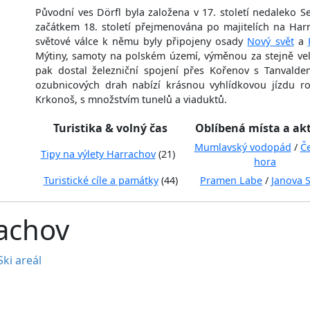
Původní ves Dörfl byla založena v 17. století nedaleko Se
začátkem 18. století přejmenována po majitelích na Har
světové válce k němu byly připojeny osady
Nový svět
a
Mýtiny, samoty na polském území, výměnou za stejně vel
pak dostal železniční spojení přes Kořenov s Tanvald
ozubnicových drah nabízí krásnou vyhlídkovou jízdu ro
Krkonoš, s množstvím tunelů a viaduktů.
Turistika & volný čas
Oblíbená místa a akt
Mumlavský vodopád
/
Č
Tipy na výlety Harrachov
(21)
hora
Turistické cíle a památky
(44)
Pramen Labe
/
Janova 
rachov
Ski areál