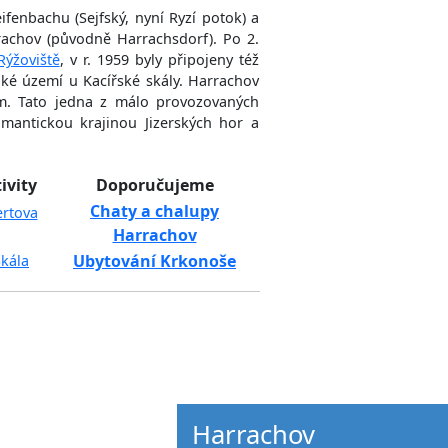
ifenbachu (Sejfský, nyní Ryzí potok) a
rachov (původně Harrachsdorf). Po 2.
Rýžoviště
, v r. 1959 byly připojeny též
ké území u Kacířské skály. Harrachov
em. Tato jedna z málo provozovaných
mantickou krajinou Jizerských hor a
ivity
Doporučujeme
Chaty a chalupy
ertova
Harrachov
Ubytování Krkonoše
Skála
Harrachov