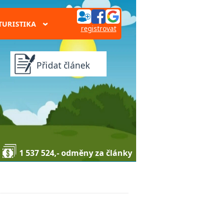
TURISTIKA
›
registrovat
Přidat článek
1 537 524,- odměny za články