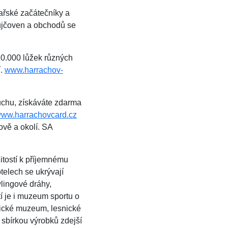
ařské začátečníky a
 půjčoven a obchodů se
 10.000 lůžek různých
í.
www.harrachov-
uchu, získáváte zdarma
ww.harrachovcard.cz
ově a okolí. SA
itostí k příjemnému
telech se ukrývají
lingové dráhy,
tí je i muzeum sportu o
ické muzeum, lesnické
sbírkou výrobků zdejší