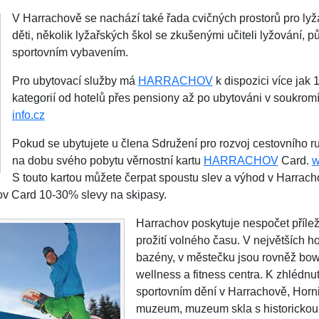
V Harrachově se nachází také řada cvičných prostorů pro lyž
děti, několik lyžařských škol se zkušenými učiteli lyžování,
sportovním vybavením.
Pro ubytovací služby má
HARRACHOV
k dispozici více jak
kategorií od hotelů přes pensiony až po ubytováni v soukrom
info.cz
Pokud se ubytujete u člena Sdružení pro rozvoj cestovního r
na dobu svého pobytu věrnostní kartu
HARRACHOV
Card.
w
S touto kartou můžete čerpat spoustu slev a výhod v Harrach
ov Card 10-30% slevy na skipasy.
Harrachov poskytuje nespočet přílež
prožití volného času. V největších ho
bazény, v městečku jsou rovněž bow
wellness a fitness centra. K zhlédnu
sportovním dění v Harrachově, Horn
muzeum, muzeum skla s historickou 