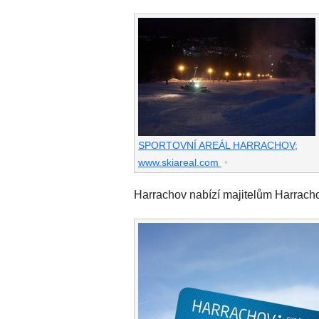
SPORTOVNÍ AREÁL HARRACHOV;
www.skiareal.com
•
Harrachov nabízí majitelům Harrach