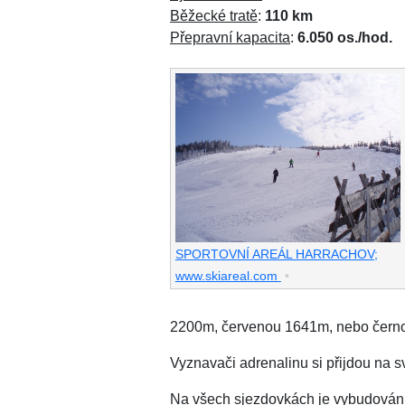
Běžecké tratě
:
110 km
Přepravní kapacita
:
6.050 os./hod.
SPORTOVNÍ AREÁL HARRACHOV;
www.skiareal.com
•
2200m, červenou 1641m, nebo čern
Vyznavači adrenalinu si přijdou na s
Na všech sjezdovkách je vybudován 