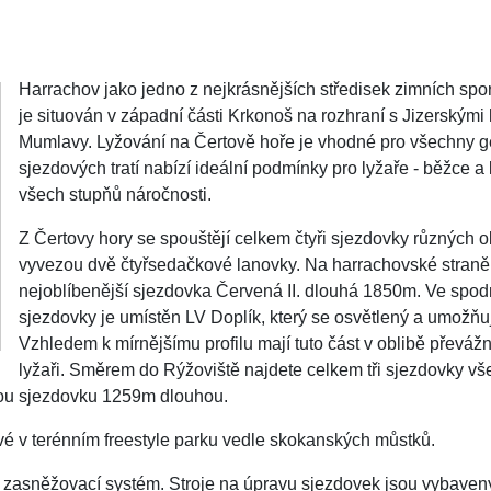
Harrachov jako jedno z nejkrásnějších středisek zimních spor
je situován v západní části Krkonoš na rozhraní s Jizerskými 
Mumlavy. Lyžování na Čertově hoře je vhodné pro všechny 
sjezdových tratí nabízí ideální podmínky pro lyžaře - běžce a 
všech stupňů náročnosti.
Z Čertovy hory se spouštějí celkem čtyři sjezdovky různých ob
vyvezou dvě čtyřsedačkové lanovky. Na harrachovské straně
nejoblíbenější sjezdovka Červená II. dlouhá 1850m. Ve spodní
sjezdovky je umístěn LV Doplík, který se osvětlený a umožňuj
Vzhledem k mírnějšímu profilu mají tuto část v oblibě převáž
lyžaři. Směrem do Rýžoviště najdete celkem tři sjezdovky vš
ou sjezdovku 1259m dlouhou.
vé v terénním freestyle parku vedle skokanských můstků.
zasněžovací systém. Stroje na úpravu sjezdovek jsou vybaveny