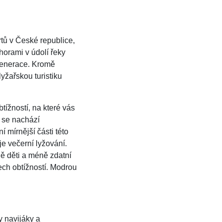
tů v České republice,
horami v údolí řeky
generace. Kromě
lyžařskou turistiku
tížností, na které vás
 se nachází
 mírnější části této
e večerní lyžování.
ně děti a méně zdatní
ech obtížností. Modrou
 navijáky a