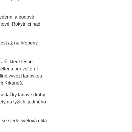
ícedenní a bodové
chově, Rokytnici nad
 cest až na hřebeny
atě, které těsně
větlena pro večerní
dlně vyvézt lanovkou,
ch Krkonoš.
 sedačky lanové dráhy
ety na lyžích, jediného
se sjede světová elita