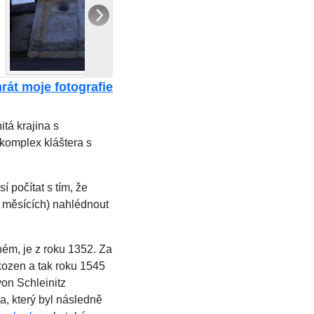
rát moje fotografie
itá krajina s
 komplex kláštera s
 počítat s tím, že
h měsících) nahlédnout
ném, je z roku 1352. Za
kozen a tak roku 1545
on Schleinitz
a, který byl následně