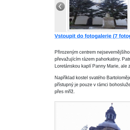
Vstoupit do fotogalerie (7 fotog
Přirozeným centrem nejsevernějšíh
převažujícím rázem pahorkatiny. Patr
Loretánskou kaplí Panny Marie, ale z
Například kostel svatého Bartoloměje
přístupný je pouze v rámci bohosluže
přes mříž.