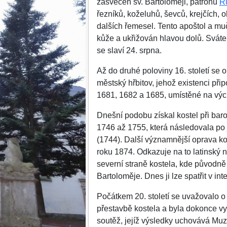
zasvěcen sv. Bartoloměji, patronu
R
řezníků, koželuhů, ševců, krejčích, 
dalších řemesel. Tento apoštol a mu
kůže a ukřižován hlavou dolů. Svát
se slaví 24. srpna.
Až do druhé poloviny 16. století se 
městský hřbitov, jehož existenci přip
1681, 1682 a 1685, umístěné na vých
Dnešní podobu získal kostel při baro
1746 až 1755, která následovala po
(1744). Další významnější oprava ko
roku 1874. Odkazuje na to latinský 
severní straně kostela, kde původně 
Bartoloměje. Dnes ji lze spatřit v inte
Počátkem 20. století se uvažovalo 
přestavbě kostela a byla dokonce v
soutěž, jejíž výsledky uchovává M