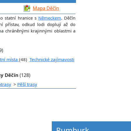
Mapa Děčín
o statní hranice s
Německem
. Děčín
ní přístav, odkud lodi doplují až do
ma chráněnými krajinnými oblastmi a
9)
tní místa
(48)
Technické zajímavosti
sy Děčín
(128)
otrasy
>
Pěší trasy
Rumburk