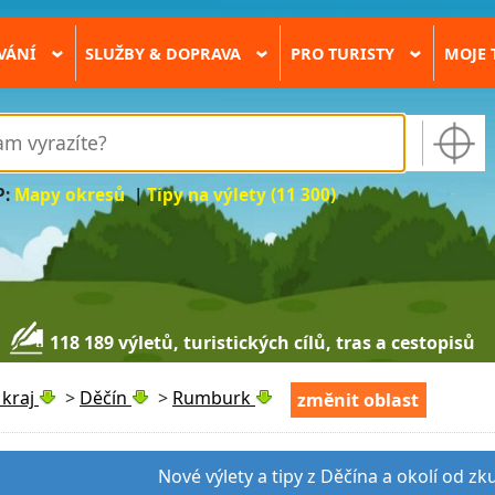
VÁNÍ
SLUŽBY & DOPRAVA
PRO TURISTY
MOJE 
›
›
›
P:
Mapy okresů
|
Tipy na výlety (11 300)
118 189 výletů, turistických cílů, tras a cestopisů
kraj
>
Děčín
>
Rumburk
změnit oblast
Nové výlety a tipy z Děčína a okolí od z