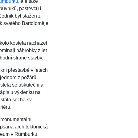
umburku
, ale také
obuvníků, pastevců i
čedník byl stažen z
ek svatého Bartoloměje
okolo kostela nacházel
omínají náhrobky z let
odní straně stavby.
kní přestavbě v letech
 jednom z požárů
stela se uskutečnila
nápis u výklenku na
stála socha sv.
riéru.
o monumentální
ypsána architektonická
uzeum v Rumburku.