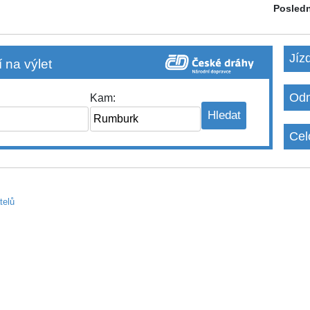
Posledn
Jíz
 na výlet
Odm
Kam:
Cel
telů