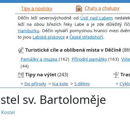
Chaty a chalupy
Tipy a novinky
Děčín leží severovýchodně od
Ústí nad Labem
nedalek
leží na obou březích řeky Labe a je zde důležitý říč
Hamburku
. Děčín vytváří pomyslnou hranici mezi dvě
to jsou
Labské pískovce
a
České středohoří
.
Turistické cíle a oblíbená místa v Děčíně
(86
Památky a muzea
(162)
Přírodní památky
(163)
Výle
(44)
Tipy na výlet
Tra
(243)
>
Do přírody
>
Na kole
>
S dětmi
>
Cykl
tel sv. Bartoloměje
•
Kostel