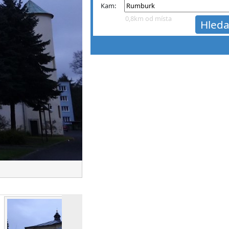
Kam:
0,8km od místa