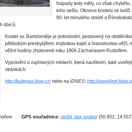
Nápady tedy měly, co však chybělo, 
toho sešlo. Obnova kostela se tudíž
90. let minulého století a Římskokato
h dárců.
Kostel sv. Bartoloměje je jednolodní, postavený na obdélní
pětibokým presbytářem, trojbokou kaplí a hranolovitou věží, 
věžní hodiny zhotovené roku 1806 Zachariasem Rudolfem.
Vyprávění o zajímavých místech, která navštívím, také uveřejň
stránkách:
http://bubinga.blog.cz/
nebo na
iDNES
:
http://pavelliprt.blog.
 mořem
GPS souřadnice:
uložit .gpx soubor
(50.952, 14.557