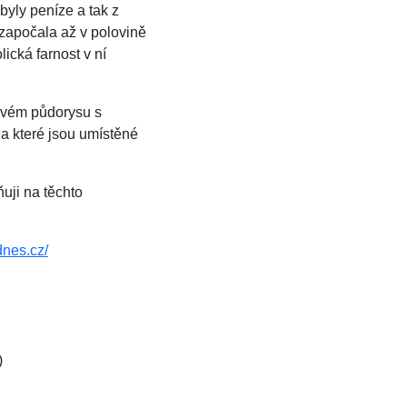
byly peníze a tak z
 započala až v polovině
lická farnost v ní
kovém půdorysu s
na které jsou umístěné
uji na těchto
idnes.cz/
)