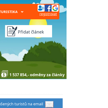
TURISTIKA
›
registrovat
Přidat článek
1 537 854,- odměny za články
kušených turistů na email