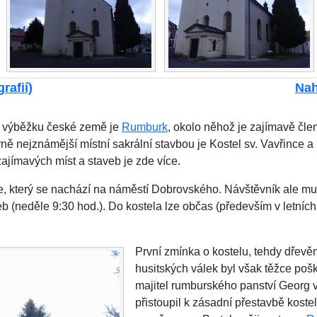
rafií)
Nah
o výběžku české země je
Rumburk
, okolo něhož je zajímavě člen
ně nejznámější místní sakrální stavbou je Kostel sv. Vavřince a
ajímavých míst a staveb je zde více.
, který se nachází na náměstí Dobrovského. Návštěvník ale musí
b (neděle 9:30 hod.). Do kostela lze občas (především v letníc
První zmínka o kostelu, tehdy dřevě
husitských válek byl však těžce poš
majitel rumburského panství Georg v
přistoupil k zásadní přestavbě kostel