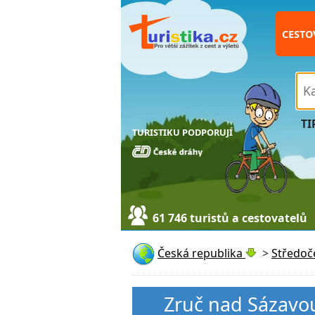
CESTO
TI
TURISTIKU PODPORUJÍ
61 746 turistů a cestovatelů
Česká republika
>
Středoč
Zruč nad Sázavo