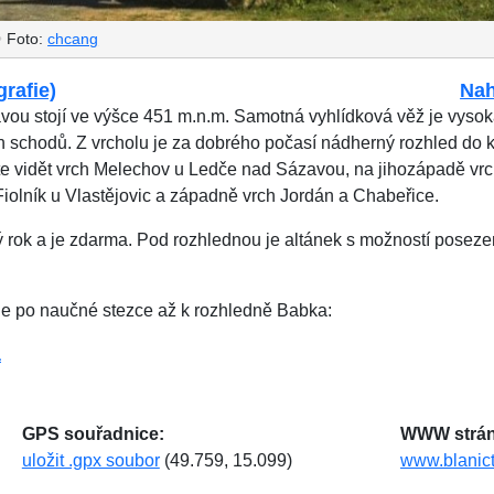
•
Foto:
chcang
grafie)
Nah
ou stojí ve výšce 451 m.n.m. Samotná vyhlídková věž je vysok
 schodů. Z vrcholu je za dobrého počasí nádherný rozhled do kr
 vidět vrch Melechov u Ledče nad Sázavou, na jihozápadě vrc
iolník u Vlastějovic a západně vrch Jordán a Chabeřice.
ý rok a je zdarma. Pod rozhlednou je altánek s možností posez
ede po naučné stezce až k rozhledně Babka:
a
GPS souřadnice:
WWW strán
uložit .gpx soubor
(49.759, 15.099)
www.blanicti