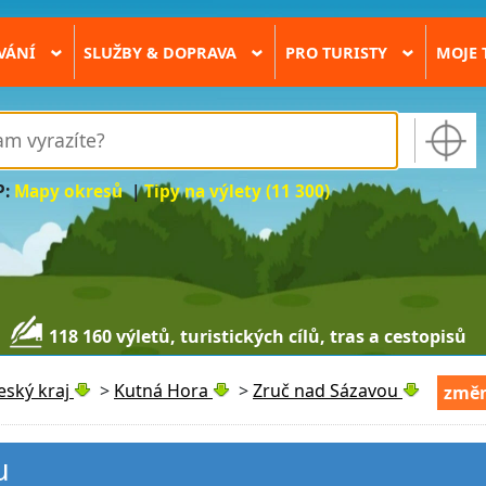
VÁNÍ
SLUŽBY & DOPRAVA
PRO TURISTY
MOJE 
›
›
›
P:
Mapy okresů
|
Tipy na výlety (11 300)
118 160 výletů, turistických cílů, tras a cestopisů
eský kraj
>
Kutná Hora
>
Zruč nad Sázavou
změn
u