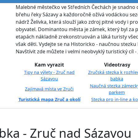
Malebné městečko ve Středních Čechách je snadno d
břehu řeky Sázavy a každoročně ožívá vodáckou sez
nádrž Želivka, která slouží jako zdroj pitné vody i pro
obyvatel. Dominantou města je zámek, který byl za 
etapách nákladně zrekonstruován a láká turisty vše
však děti. Vydejte se na Historicko - naučnou stezku
Navštívit zde můžete i velmi neobvyklý turistický cíl -
Kam vyrazit
Videotrasy
Tipy na výlety - Zruč nad
Zručská stezka k rozhl
Sázavou
babka
Naučná stezka zámec
Zajímavá místa ve Zruči
parkem
Turistická mapa Zruč a okolí
Stezka pro in-line a ko
bka - Zruč nad Sázavou