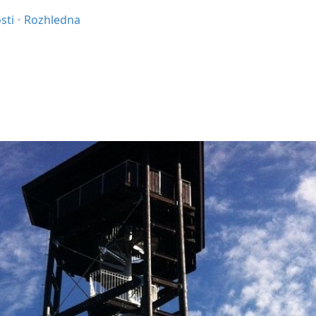
sti
•
Rozhledna