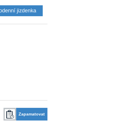
odenní jizdenka
Zapamatovat