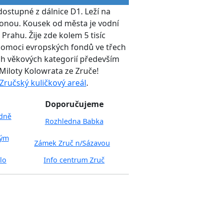
ostupné z dálnice D1. Leží na
onou. Kousek od města je vodní
 Prahu. Žije zde kolem 5 tisíc
pomoci evropských fondů ve třech
ch věkových kategorií především
 Miloty Kolowrata ze Zruče!
Zručský kuličkový areál
.
Doporučujeme
edně
Rozhledna Babka
kým
Zámek Zruč n/Sázavou
lo
Info centrum Zruč