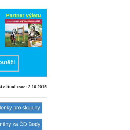
Partner výletu
outěži
í aktualizace: 2.10.2015
denky pro skupiny
ěny za ČD Body