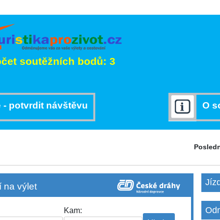
čet soutěžních bodů: 3
 - potvrdit návštěvu
O s
Posledn
Jíz
 na výlet
Odm
Kam: