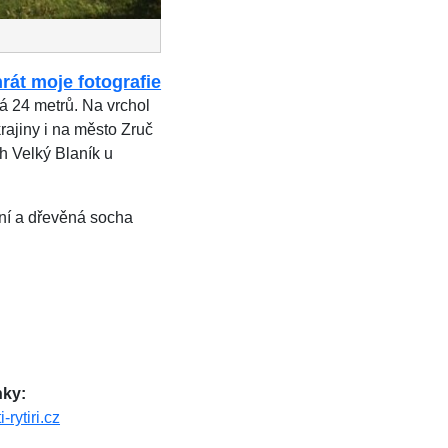
rát moje fotografie
á 24 metrů. Na vrchol
ajiny i na město Zruč
h Velký Blaník u
ení a dřevěná socha
ky:
-rytiri.cz