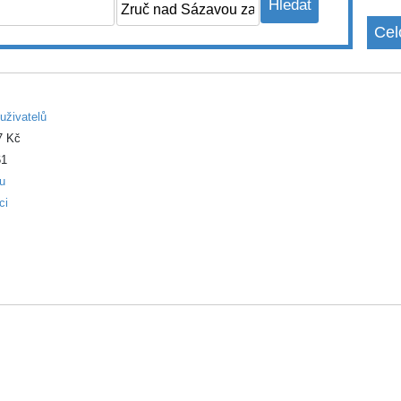
Cel
uživatelů
7 Kč
1
ku
ci