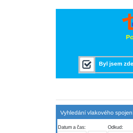
Po
Byl jsem zde
Vyhledání vlakového spojení
Datum a čas:
Odkud: