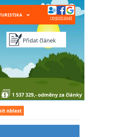
TURISTIKA
›
registrovat
Přidat článek
1 537 329,- odměny za články
it oblast