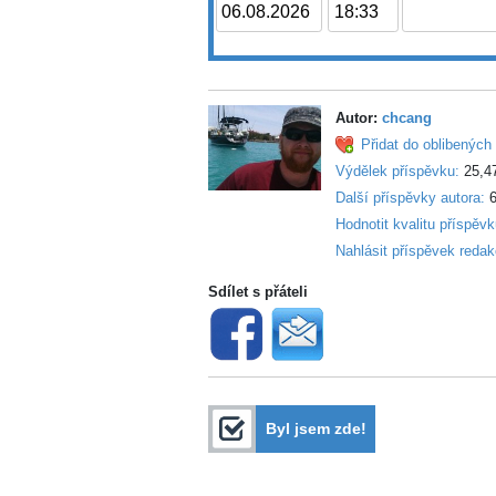
Autor:
chcang
Přidat do oblibených 
Výdělek příspěvku:
25,4
Další příspěvky autora:
6
Hodnotit kvalitu příspěv
Nahlásit příspěvek redak
Sdílet s přáteli
Byl jsem zde!