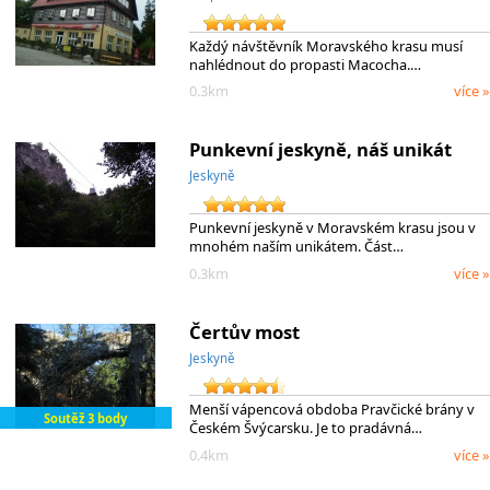
Každý návštěvník Moravského krasu musí
nahlédnout do propasti Macocha.…
0.3km
více »
Punkevní jeskyně, náš unikát
Jeskyně
Punkevní jeskyně v Moravském krasu jsou v
mnohém naším unikátem. Část…
0.3km
více »
Čertův most
Jeskyně
Menší vápencová obdoba Pravčické brány v
Soutěž 3 body
Českém Švýcarsku. Je to pradávná…
0.4km
více »