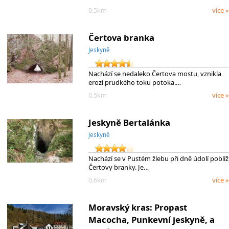
0.5km
více »
Čertova branka
Jeskyně
Nachází se nedaleko Čertova mostu, vznikla
erozí prudkého toku potoka.…
0.5km
více »
Jeskyně Bertalánka
Jeskyně
Nachází se v Pustém žlebu při dně údolí poblíž
Čertovy branky. Je…
0.6km
více »
Moravský kras: Propast
Macocha, Punkevní jeskyně, a