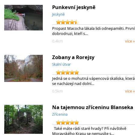
Punkevní jeskyně
Jeskyně
Propast Macocha lákala lidi odnepaměti. První
dobrodruzi, kteří s…
0.4km
více »
Zobany a Rorejsy
Skalní útvar
Jedná se o mohutná vápencová skaliska, která
se nacházejí nad dolní…
0.5km
více »
Na tajemnou zříceninu Blanseka
Zřícenina
Také máte rádi staré hrady? Při návštěvě
Moravského Krasu se nemusíte s…