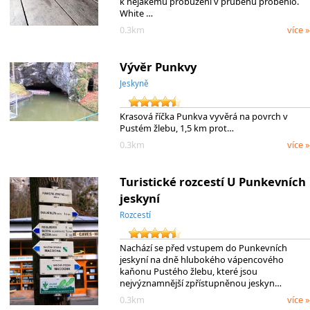
k nějakému probuzení v průběhu proběhlo.
White …
0.3km
více »
Vývěr Punkvy
Jeskyně
Krasová říčka Punkva vyvěrá na povrch v
Pustém žlebu, 1,5 km prot…
0.3km
více »
Turistické rozcestí U Punkevních
jeskyní
Rozcestí
Nachází se před vstupem do Punkevních
jeskyní na dně hlubokého vápencového
kaňonu Pustého žlebu, které jsou
nejvýznamnější zpřístupněnou jeskyn…
0.3km
více »