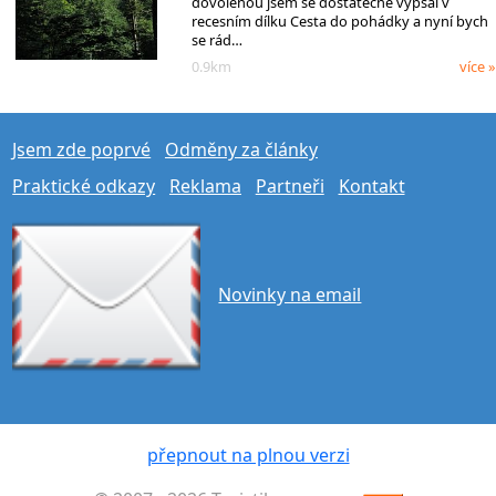
dovolenou jsem se dostatečně vypsal v
recesním dílku Cesta do pohádky a nyní bych
se rád…
0.9km
více »
Jsem zde poprvé
Odměny za články
Praktické odkazy
Reklama
Partneři
Kontakt
Novinky na email
přepnout na plnou verzi