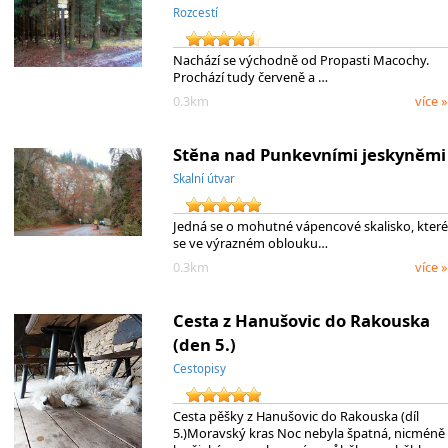
Rozcestí
Nachází se východně od Propasti Macochy.
Prochází tudy červeně a …
0.3km
více »
Stěna nad Punkevními jeskyněmi
Skalní útvar
Jedná se o mohutné vápencové skalisko, které
se ve výrazném oblouku…
0.3km
více »
Cesta z Hanušovic do Rakouska
(den 5.)
Cestopisy
Cesta pěšky z Hanušovic do Rakouska (díl
5.)Moravský kras Noc nebyla špatná, nicméně