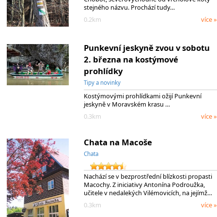
stejného názvu. Prochází tudy…
0.2km
více »
Punkevní jeskyně zvou v sobotu
2. března na kostýmové
prohlídky
Tipy a novinky
Kostýmovými prohlídkami ožijí Punkevní
jeskyně v Moravském krasu …
0.3km
více »
Chata na Macoše
Chata
Nachází se v bezprostřední blízkosti propasti
Macochy. Z iniciativy Antonína Podroužka,
učitele v nedalekých Vilémovicích, na jejímž…
0.3km
více »