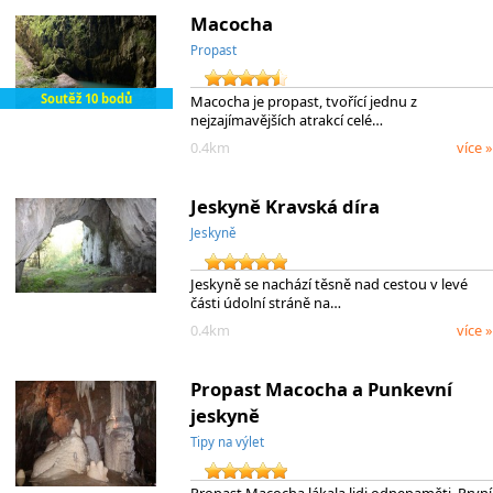
Macocha
Propast
Soutěž 10 bodů
Macocha je propast, tvořící jednu z
nejzajímavějších atrakcí celé…
0.4km
více »
Jeskyně Kravská díra
Jeskyně
Jeskyně se nachází těsně nad cestou v levé
části údolní stráně na…
0.4km
více »
Propast Macocha a Punkevní
jeskyně
Tipy na výlet