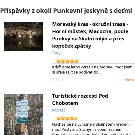
Příspěvky z okolí Punkevní jeskyně s deťmi
Moravský kras - okružní trasa -
Horní můstek, Macocha, podle
Punkvy na Skalní mlýn a přes
kopeček zpátky
Trasy
Když jsme letos vyrazili na Moravu, moc jsem
si přála zajít se podívat do…
0.2km
více »
Turistické rozcestí Pod
Chobotem
Rozcestí
Nachází se na výrazném skalnatém hřebeni
mezi Pustým a Suchým žlebem zvaném
Chobot, severovýchodně od vrcholové kóty