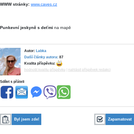
WWW stránky:
www.caves.cz
Punkevní jeskyně s deťmi
na mapě
Autor:
Labka
Další články autora:
87
Kvalita příspěvku:
hodnotit kvalitu příspěvku
|
nahlásit příspěvek redakci
Sdílet s přáteli
Byl jsem zde!
Zapamatovat