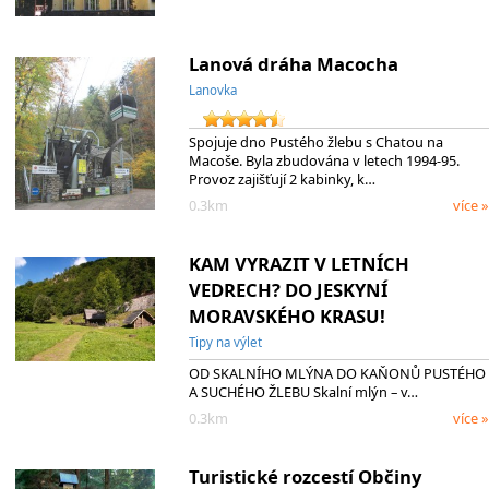
Lanová dráha Macocha
Lanovka
Spojuje dno Pustého žlebu s Chatou na
Macoše. Byla zbudována v letech 1994-95.
Provoz zajišťují 2 kabinky, k…
0.3km
více »
KAM VYRAZIT V LETNÍCH
VEDRECH? DO JESKYNÍ
MORAVSKÉHO KRASU!
Tipy na výlet
OD SKALNÍHO MLÝNA DO KAŇONŮ PUSTÉHO
A SUCHÉHO ŽLEBU Skalní mlýn – v…
0.3km
více »
Turistické rozcestí Občiny