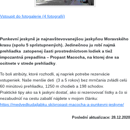
Vstoupit do fotogalerie (4 fotografií)
Punkevní jeskyně je najnavštevovanejšou jaskyňou Moravského
krasu (spolu 5 sprístupnených). Jedinečnou ju robí najmä
prehliadka zatopenej časti prostredníctvom lodiek a tiež
impozantná prepadlina – Propast Macocha, na ktorej dne sa
ocitnete v strede prehliadky
.
To boli atribúty, ktoré rozhodli, aj napriek potrebe rezervácie
vstupeniek. Naše menšie deti (3 a 5 rokov) bez mrnčania zvládli celú
60 minútovú prehliadku, 1250 m chodieb a 198 schodov.
Praktické tipy ako sa k jaskyni dostať, ako si rezerovovať lístky a čo si
nezabudnúť na cestu zabaliť nájdete v mojom článku:
https://medvedkudajlabku.sk/propast-macocha-a-punkevni-jeskyne/
Poslední aktualizace: 28.12.2020