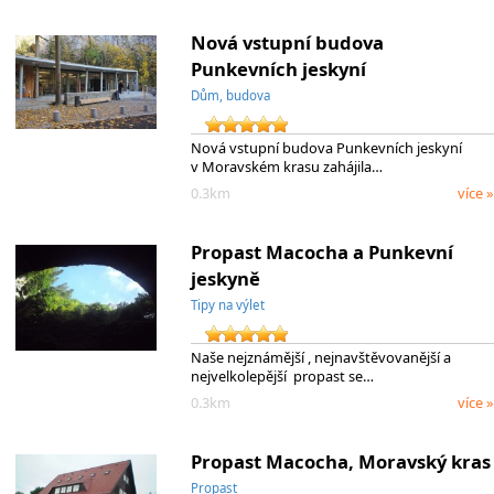
Nová vstupní budova
Punkevních jeskyní
Dům, budova
Nová vstupní budova Punkevních jeskyní
v Moravském krasu zahájila…
0.3km
více »
Propast Macocha a Punkevní
jeskyně
Tipy na výlet
Naše nejznámější , nejnavštěvovanější a
nejvelkolepější propast se…
0.3km
více »
Propast Macocha, Moravský kras
Propast