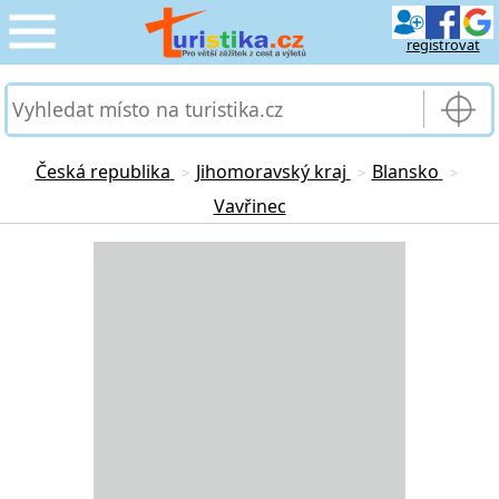
registrovat
CESTOVÁNÍ
›
SLUŽBY & DOPRAVA
›
Česká republika
Jihomoravský kraj
Blansko
>
>
>
Vavřinec
PRO TURISTY
›
Loading...
MOJE TURISTIKA
›