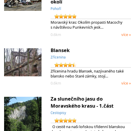
okolí
Pohoří
Moravský kras: Okolím propasti Macochy
s návštěvou Punkevních jesk…
0.6km
více »
Blansek
Zřícenina
Zřícenina hradu Blansek, nazývaného také
blansko nebo Staré zámky, stojí…
0.6km
více »
Za slunečního jasu do
Moravského krasu - 1.část
Cestopisy
O cestě na naši loňskou třídenní blanskou