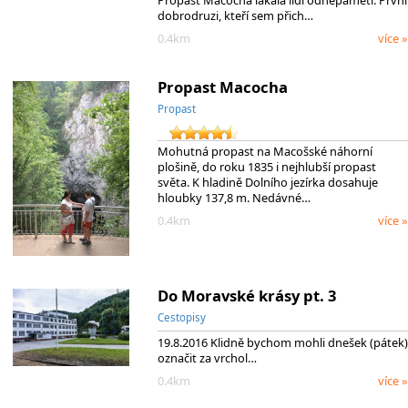
Propast Macocha lákala lidi odnepaměti. První
dobrodruzi, kteří sem přich…
0.4km
více »
Propast Macocha
Propast
Mohutná propast na Macošské náhorní
plošině, do roku 1835 i nejhlubší propast
světa. K hladině Dolního jezírka dosahuje
hloubky 137,8 m. Nedávné…
0.4km
více »
Do Moravské krásy pt. 3
Cestopisy
19.8.2016 Klidně bychom mohli dnešek (pátek)
označit za vrchol…
0.4km
více »