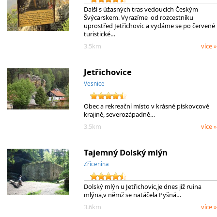
Další s úžasných tras vedoucích Českým
Švýcarskem. Vyrazíme od rozcestníku
uprostřed Jetřichovic a vydáme se po červené
turistické…
3.5km
více »
Jetřichovice
Vesnice
Obec a rekreační místo v krásné pískovcové
krajině, severozápadně…
3.5km
více »
Tajemný Dolský mlýn
Zřícenina
Dolský mlýn u Jetřichovic,je dnes již ruina
mlýna,v němž se natáčela Pyšná…
3.6km
více »