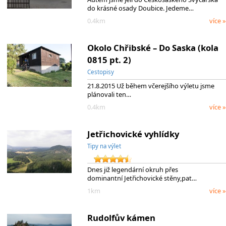
do krásné osady Doubice. Jedeme…
0.4km
více »
Okolo Chřibské – Do Saska (kola
0815 pt. 2)
Cestopisy
21.8.2015 Už během včerejšího výletu jsme
plánovali ten…
0.4km
více »
Jetřichovické vyhlídky
Tipy na výlet
Dnes již legendární okruh přes
dominantní Jetřichovické stěny,pat…
1km
více »
Rudolfův kámen