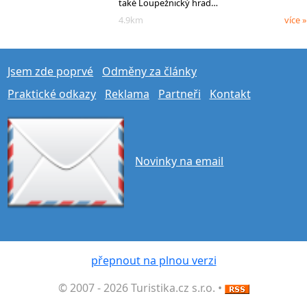
také Loupežnický hrad…
4.9km
více »
Jsem zde poprvé
Odměny za články
Praktické odkazy
Reklama
Partneři
Kontakt
Novinky na email
přepnout na plnou verzi
© 2007 - 2026 Turistika.cz s.r.o. •