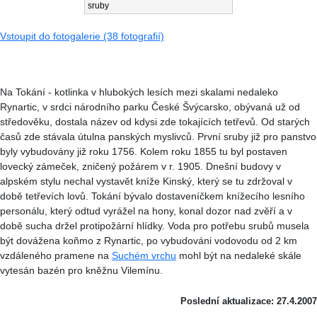
sruby
Vstoupit do fotogalerie (38 fotografií)
Na Tokání - kotlinka v hlubokých lesích mezi skalami nedaleko
Rynartic, v srdci národního parku České Švýcarsko, obývaná už od
středověku, dostala název od kdysi zde tokajících tetřevů. Od starých
časů zde stávala útulna panských myslivců. První sruby již pro panstvo
byly vybudovány již roku 1756. Kolem roku 1855 tu byl postaven
lovecký zámeček, zničený požárem v r. 1905. Dnešní budovy v
alpském stylu nechal vystavět kníže Kinský, který se tu zdržoval v
době tetřevích lovů. Tokání bývalo dostaveníčkem knížecího lesního
personálu, který odtud vyrážel na hony, konal dozor nad zvěří a v
době sucha držel protipožární hlídky. Voda pro potřebu srubů musela
být dovážena koňmo z Rynartic, po vybudováni vodovodu od 2 km
vzdáleného pramene na
Suchém vrchu
mohl být na nedaleké skále
vytesán bazén pro kněžnu Vilemínu.
Poslední aktualizace: 27.4.2007