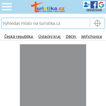
registrovat
CESTOVÁNÍ
›
SLUŽBY & DOPRAVA
›
Česká republika
Ústecký kraj
Děčín
Jetřichovice
>
>
>
PRO TURISTY
Loading...
›
MOJE TURISTIKA
›