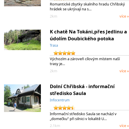
Romantické zbytky skalního hradu Chřibský
hrádek se ukrývají na s…
2km
více »
K chatě Na Tokáni,přes Jedlinu a
údolím Doubického potoka
Trasa
Výchozím a zároveň cílovým místem naší
trasy je…
2km
více »
Dolní Chřibská - informační
středisko Saula
Infocentrum
Informační středisko Saula se nachází v
„domečku“ při silnici v lokalitě U…
2.1km
více »