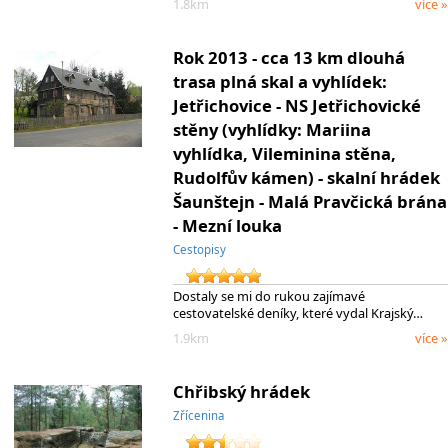
1.8km
více »
Rok 2013 - cca 13 km dlouhá
trasa plná skal a vyhlídek:
Jetřichovice - NS Jetřichovické
stěny (vyhlídky: Mariina
vyhlídka, Vileminina stěna,
Rudolfův kámen) - skalní hrádek
Šaunštejn - Malá Pravčická brána
- Mezní louka
Cestopisy
Dostaly se mi do rukou zajímavé
cestovatelské deníky, které vydal Krajský…
1.9km
více »
Chřibský hrádek
Zřícenina