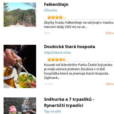
Falkenštejn
Zřícenina
Zbytky hradu Falkenštejn se ukrývají v masívu
Havraní skály (303 m) na se…
3km
více »
Doubická Stará hospoda
Odpočinkové místo
Kousek od Národního Parku České švýcarsko
je malá vesnice jménem Doubice v ní leží
hospůdka která se jmenuje Stará Hospoda.
Zajímavé…
3.1km
více »
Sněhurka a 7 trpaslíků -
Rynartičtí trpaslíci
Tipy na výlet