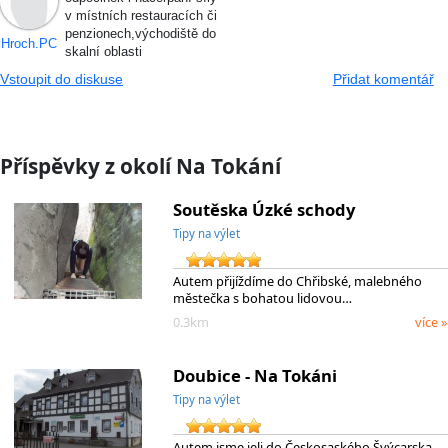
v místních restauracích či
penzionech,východiště do
Hroch.PC
skalní oblasti
Vstoupit do diskuse
Přidat komentář
Příspěvky z okolí Na Tokání
Soutěska Úzké schody
Tipy na výlet
Autem přijíždíme do Chřibské, malebného
městečka s bohatou lidovou…
0.3km
více »
Doubice - Na Tokáni
Tipy na výlet
Autem jsme jeli do Českosaského Švýcarska