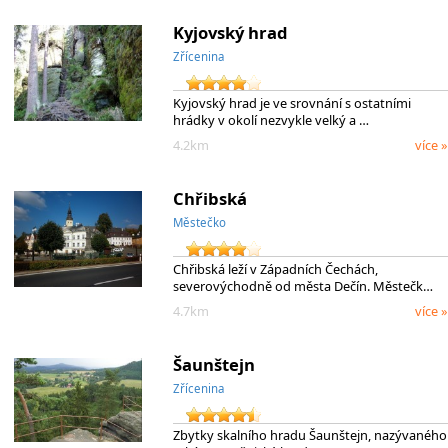
Kyjovský hrad
Zřícenina
Kyjovský hrad je ve srovnání s ostatními
hrádky v okolí nezvykle velký a …
4.2km
více »
Chřibská
Městečko
Chřibská leží v Západních Čechách,
severovýchodně od města Dečín. Městečk…
4.7km
více »
Šaunštejn
Zřícenina
Zbytky skalního hradu Šaunštejn, nazývaného