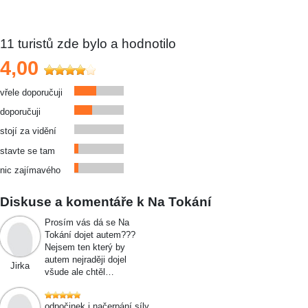
11
turistů zde bylo a hodnotilo
4,00
vřele doporučuji
doporučuji
stojí za vidění
stavte se tam
nic zajímavého
Diskuse a komentáře k Na Tokání
Prosím vás dá se Na
Tokání dojet autem???
Nejsem ten který by
autem nejraději dojel
Jirka
všude ale chtěl…
odpočinek i načerpání síly