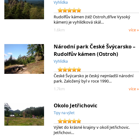
Vyhlídka
Rudolfův kámen (též Ostroh,dříve Vysoký
kámen) je vyhlídková skál…
1.6km
více »
Národní park České Švýcarsko –
Rudolfův kámen (Ostroh)
Vyhlídka
České Švýcarsko je český nejmladší národní
park. Založený byl v roce 1990…
1.7km
více »
Okolo Jetřichovic
Tipy na výlet
Výlet do krásné krajiny v okolí Jetřichovic.
Jetřichovi…