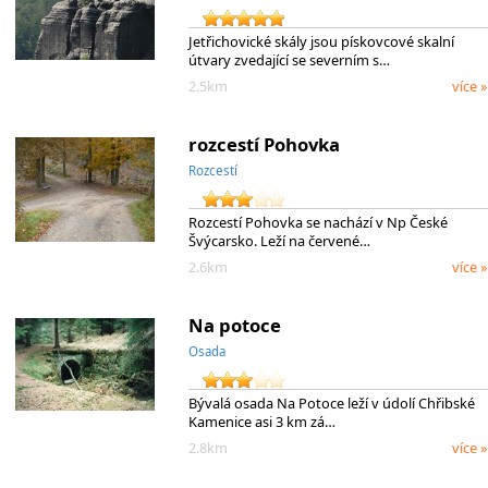
Jetřichovické skály jsou pískovcové skalní
útvary zvedající se severním s…
2.5km
více »
rozcestí Pohovka
Rozcestí
Rozcestí Pohovka se nachází v Np České
Švýcarsko. Leží na červené…
2.6km
více »
Na potoce
Osada
Bývalá osada Na Potoce leží v údolí Chřibské
Kamenice asi 3 km zá…
2.8km
více »