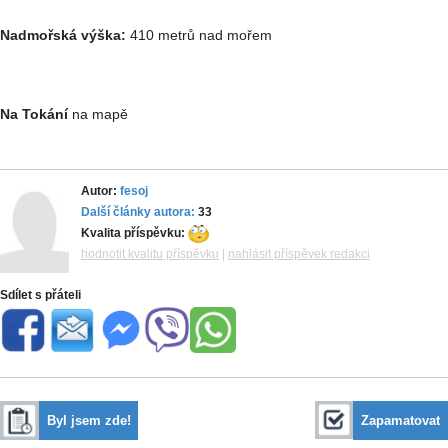
Nadmořská výška:
410 metrů nad mořem
Na Tokání
na mapě
Autor:
fesoj
Další články autora:
33
Kvalita příspěvku:
hodnotit kvalitu příspěvku
|
nahlásit příspěvek redakci
Sdílet s přáteli
Byl jsem zde!
Zapamatovat