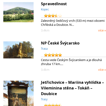
Spravedlnost
Kopec
Zalesněný čedičový vrch (533 m) mezi obcemi
Chřibská a Doubice. N…
3.4km
více »
NP České Švýcarsko
Trasa
Cesta vede Českým Švýcarskem a je dlouhá
zhruba 17 km.…
3.4km
více »
Jetřichovice – Mariina vyhlídka –
Vileminina stěna – Tokáň –
Doubice
Trasy