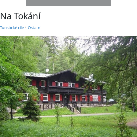
Na Tokání
•
Turistické cíle
Ostatní