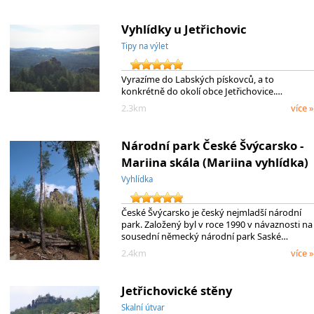
Vyhlídky u Jetřichovic
Tipy na výlet
Vyrazíme do Labských pískovců, a to
konkrétně do okolí obce Jetřichovice.…
2.3km
více »
Národní park České Švýcarsko -
Mariina skála (Mariina vyhlídka)
Vyhlídka
České Švýcarsko je český nejmladší národní
park. Založený byl v roce 1990 v návaznosti na
sousední německý národní park Saské…
2.4km
více »
Jetřichovické stěny
Skalní útvar