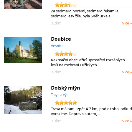
Za sedmero horami, sedmero řekami a
sedmero lesy žila, byla Sněhurka a…
3.2km
více »
Doubice
Vesnice
Rekreační obec ležící uprostřed rozsáhlých
lesů na rozhraní Lužických…
3.2km
více »
Dolský mlýn
Tipy na výlet
Trasa má tam i zpět 4-7 km, podle toho, odkud
vyrazíme. Doprava autem,…
3.3km
více »