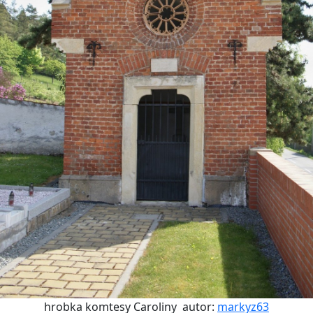
hrobka komtesy Caroliny
autor:
markyz63