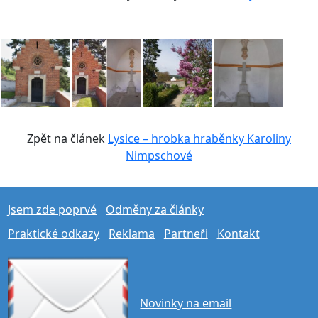
Zpět na článek
Lysice – hrobka hraběnky Karoliny
Nimpschové
Jsem zde poprvé
Odměny za články
Praktické odkazy
Reklama
Partneři
Kontakt
Novinky na email