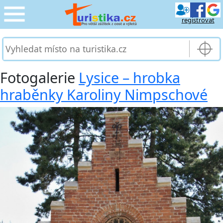
registrovat
CESTOVÁNÍ
›
SLUŽBY & DOPRAVA
›
Fotogalerie
Lysice – hrobka
hraběnky Karoliny Nimpschové
PRO TURISTY
›
MOJE TURISTIKA
›