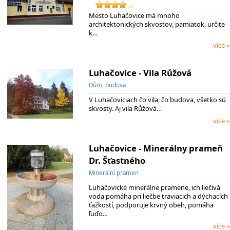
Mesto Luhačovice má mnoho
architektonických skvostov, pamiatok, určite
k…
více »
Luhačovice - Vila Růžová
Dům, budova
V Luhačoviciach čo vila, čo budova, všetko sú
skvosty. Aj vila Růžová…
více »
Luhačovice - Minerálny prameň
Dr. Šťastného
Minerální pramen
Luhačovické minerálne pramene, ich liečivá
voda pomáha pri liečbe traviacich a dýchacích
ťažkostí, podporuje krvný obeh, pomáha
ľuďo…
více »