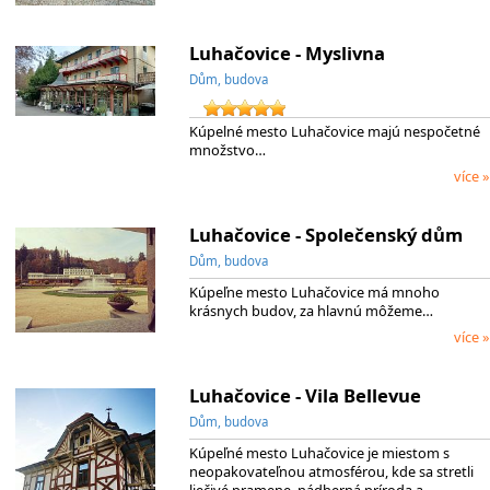
Luhačovice - Myslivna
Dům, budova
Kúpelné mesto Luhačovice majú nespočetné
množstvo…
více »
Luhačovice - Společenský dům
Dům, budova
Kúpeľne mesto Luhačovice má mnoho
krásnych budov, za hlavnú môžeme…
více »
Luhačovice - Vila Bellevue
Dům, budova
Kúpeľné mesto Luhačovice je miestom s
neopakovateľnou atmosférou, kde sa stretli
liečivé pramene, nádherná príroda a