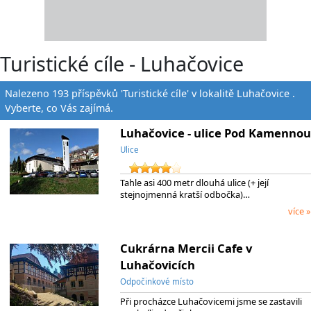
Turistické cíle - Luhačovice
Nalezeno 193 příspěvků 'Turistické cíle' v lokalitě Luhačovice .
Vyberte, co Vás zajímá.
Luhačovice - ulice Pod Kamennou
Ulice
Tahle asi 400 metr dlouhá ulice (+ její
stejnojmenná kratší odbočka)…
více »
Cukrárna Mercii Cafe v
Luhačovicích
Odpočinkové místo
Při procházce Luhačovicemi jsme se zastavili