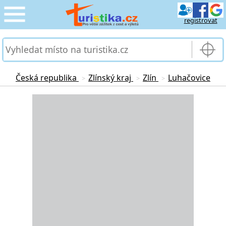
registrovat
CESTOVÁNÍ
›
SLUŽBY & DOPRAVA
›
Česká republika
Zlínský kraj
Zlín
Luhačovice
>
>
>
PRO TURISTY
Loading...
›
MOJE TURISTIKA
›