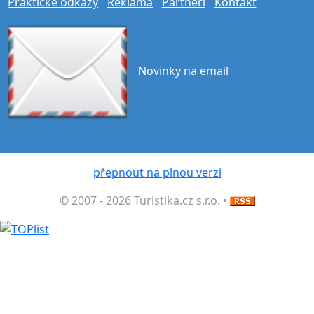
Praktické odkazy
Reklama
Partneři
Kontakt
Novinky na email
přepnout na plnou verzi
© 2007 - 2026 Turistika.cz s.r.o. •