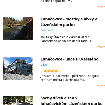
na chvíli odpočinku v…
více »
Luhačovice - mostky a lávky v
Lázeňském parku
Zajímavost
Tok říčky Šťávnice je v areálu lázní a
Lázeňského parku překlenut řadou l…
více »
Luhačovice - ulice Dr.Veselého
Ulice
Je hlavní luhačovickou pěší zónou spojující
centrum města s lázeňskou čás…
více »
Sochy dívek a žen v
luhačovickém Lázeňském parku