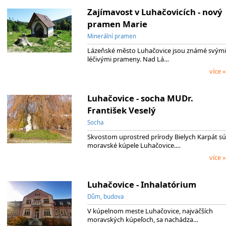
Zajímavost v Luhačovicích - nový
pramen Marie
Minerální pramen
Lázeňské město Luhačovice jsou známé svými
léčivými prameny. Nad Lá…
více »
Luhačovice - socha MUDr.
František Veselý
Socha
Skvostom uprostred prírody Bielych Karpát sú
moravské kúpele Luhačovice.…
více »
Luhačovice - Inhalatórium
Dům, budova
V kúpelnom meste Luhačovice, najväčších
moravských kúpeľoch, sa nachádza…