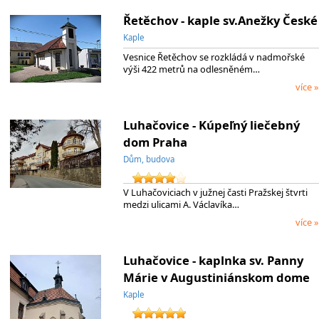
Řetěchov - kaple sv.Anežky České
Kaple
Vesnice Řetěchov se rozkládá v nadmořské
výši 422 metrů na odlesněném…
více »
Luhačovice - Kúpeľný liečebný
dom Praha
Dům, budova
V Luhačoviciach v južnej časti Pražskej štvrti
medzi ulicami A. Václavíka…
více »
Luhačovice - kaplnka sv. Panny
Márie v Augustiniánskom dome
Kaple