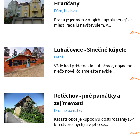
Hradčany
Dům, budova
Praha je jedným z mojích najobľúbenejších
miest, rada ju navštevujem, v…
více »
Luhačovice - Slnečné kúpele
Lázně
Vždy keď prídeme do Luhačovic, objavíme
niečo nové, čo sme ešte nevideli.…
více »
Řetěchov - jiné památky a
zajímavosti
Drobné památky
Katastr obce je kupodivu dosti rozsáhlý (5.4
km čtverečných) a v jeho se…
více »