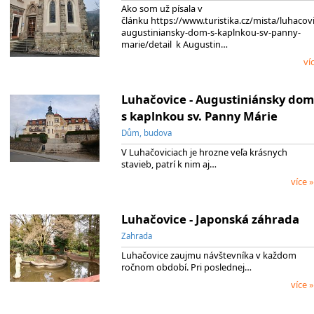
Ako som už písala v
článku https://www.turistika.cz/mista/luhacovi
augustiniansky-dom-s-kaplnkou-sv-panny-
marie/detail k Augustin…
ví
Luhačovice - Augustiniánsky dom
s kaplnkou sv. Panny Márie
Dům, budova
V Luhačoviciach je hrozne veľa krásnych
stavieb, patrí k nim aj…
více »
Luhačovice - Japonská záhrada
Zahrada
Luhačovice zaujmu návštevníka v každom
ročnom období. Pri poslednej…
více »