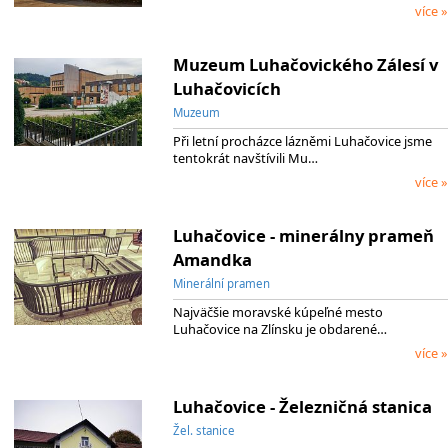
více »
Muzeum Luhačovického Zálesí v
Luhačovicích
Muzeum
Při letní procházce lázněmi Luhačovice jsme
tentokrát navštívili Mu…
více »
Luhačovice - minerálny prameň
Amandka
Minerální pramen
Najväčšie moravské kúpeľné mesto
Luhačovice na Zlínsku je obdarené…
více »
Luhačovice - Železničná stanica
Žel. stanice