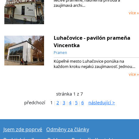
zaujímavá archi…
více »
Luhačovice - pavilón prameňa
Vincentka
Pramen
Kúpeľné mesto Luhačovice ponúka na
každom kroku nejakú zaujímavosť. Jednou…
více »
stránka 1 z 7
předchozí
1
2
3
4
5
6
následující >
|
|
|
|
|
Jsem zde poprvé
Odměny za články