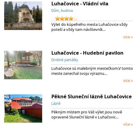
Luhačovice - Vládní vila
Dům, budova
Výlet do kúpeľného mesta Luhačovice vždy
poteší a vždy tam návštevník…
více »
Luhačovice - Hudební pavilon
Drobné památky
Luhačovice sú malebným mestečkom.V tomto
meste zanechal svoju výraznu…
více »
Pěkné Sluneční lázně Luhačovice
Lázně
Pěkným místem pro Váš výlet jsou nově
opravené Sluneční lázně v Luhačovic…
více »