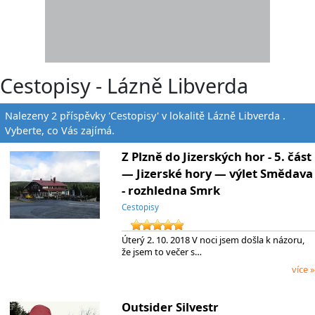
Cestopisy - Lázně Libverda
Nalezeny 2 příspěvky 'Cestopisy' v lokalitě Lázně Libverda .
Vyberte, co Vás zajímá.
Z Plzně do Jizerských hor - 5. část
— Jizerské hory — výlet Smědava
- rozhledna Smrk
Cestopisy
Úterý 2. 10. 2018 V noci jsem došla k názoru,
že jsem to večer s…
více »
Outsider Silvestr