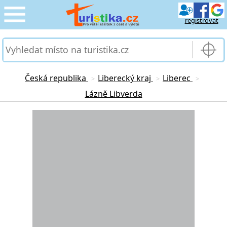
registrovat
CESTOVÁNÍ
›
SLUŽBY & DOPRAVA
›
Česká republika
Liberecký kraj
Liberec
>
>
>
Lázně Libverda
PRO TURISTY
›
Loading...
MOJE TURISTIKA
›