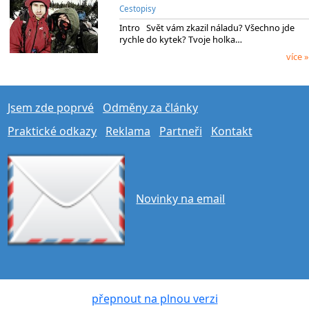
Cestopisy
Intro Svět vám zkazil náladu? Všechno jde
rychle do kytek? Tvoje holka…
více »
Jsem zde poprvé
Odměny za články
Praktické odkazy
Reklama
Partneři
Kontakt
Novinky na email
přepnout na plnou verzi