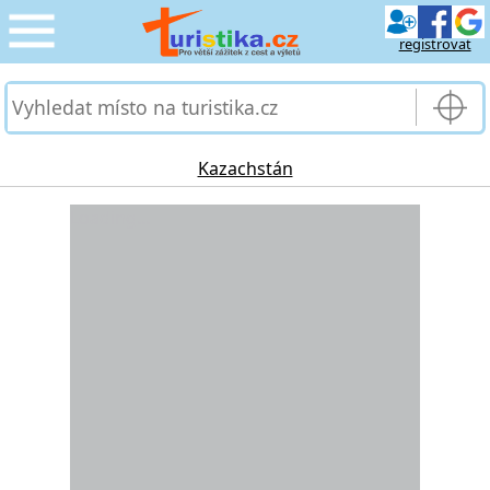
registrovat
CESTOVÁNÍ
›
SLUŽBY & DOPRAVA
›
Kazachstán
PRO TURISTY
Loading...
›
MOJE TURISTIKA
›