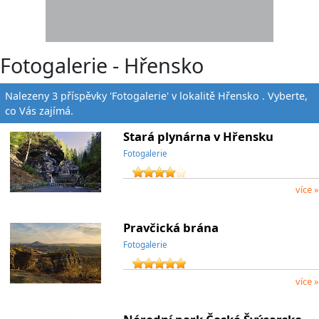
Fotogalerie - Hřensko
Nalezeny 3 příspěvky 'Fotogalerie' v lokalitě Hřensko . Vyberte,
co Vás zajímá.
Stará plynárna v Hřensku
Fotogalerie
více »
Pravčická brána
Fotogalerie
více »