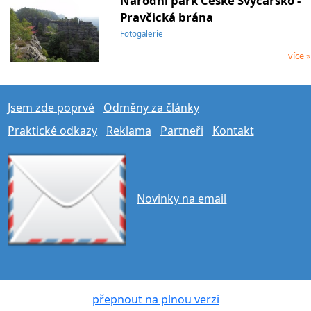
Národní park České Švýcarsko -
Pravčická brána
Fotogalerie
více »
Jsem zde poprvé
Odměny za články
Praktické odkazy
Reklama
Partneři
Kontakt
Novinky na email
přepnout na plnou verzi