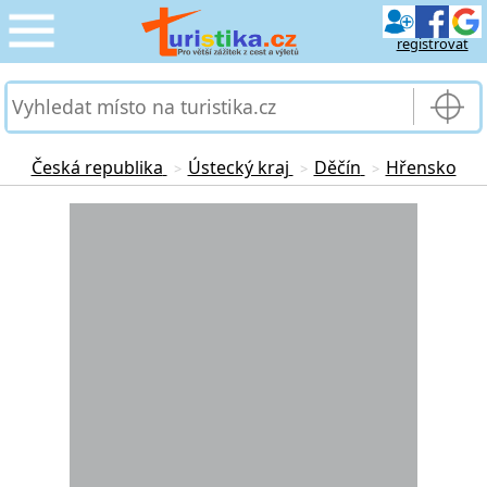
registrovat
CESTOVÁNÍ
›
SLUŽBY & DOPRAVA
›
Česká republika
Ústecký kraj
Děčín
Hřensko
>
>
>
PRO TURISTY
Loading...
›
MOJE TURISTIKA
›