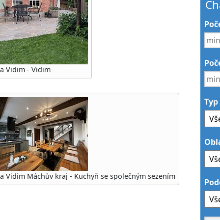
Ch
Poč
Poče
la Vidim - Vidim
Typ
Obl
lla Vidim Máchův kraj - Kuchyň se společným sezením
Pod