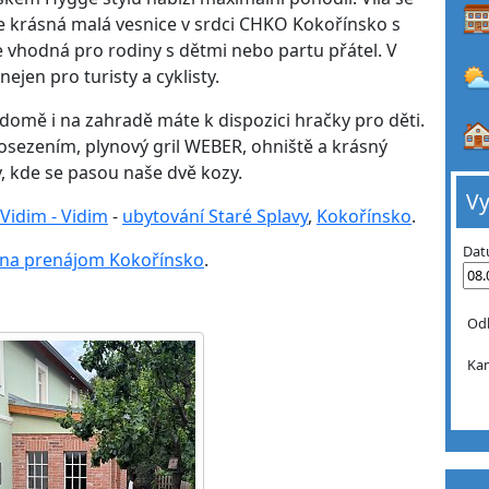
je krásná malá vesnice v srdci CHKO Kokořínsko s
je vhodná pro rodiny s dětmi nebo partu přátel. V
ejen pro turisty a cyklisty.
domě i na zahradě máte k dispozici hračky pro děti.
osezením, plynový gril WEBER, ohniště a krásný
y, kde se pasou naše dvě kozy.
Vy
a Vidim - Vidim
-
ubytování Staré Splavy
,
Kokořínsko
.
Dat
 na prenájom Kokořínsko
.
Od
Ka