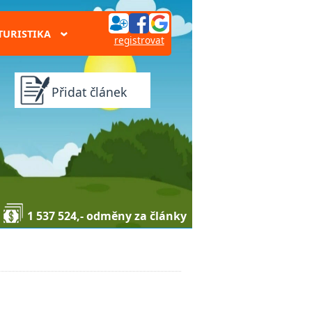
TURISTIKA
›
registrovat
Přidat článek
1 537 524,- odměny za články