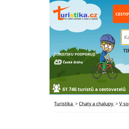
CESTO
TI
TURISTIKU PODPORUJÍ
61 746 turistů a cestovatelů
Turistika
>
Chaty a chalupy
>
V s