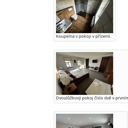
Koupelna v pokoji v přízemí.
Dvoulůžkový pokoj číslo dvě v prvním