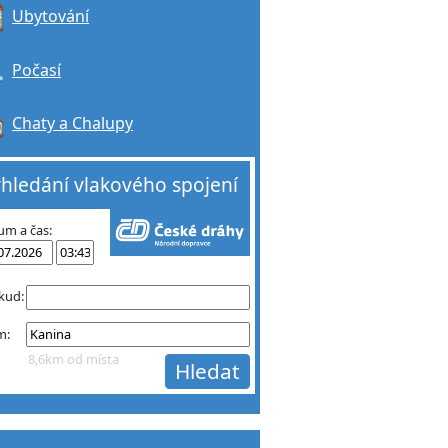
Ubytování
Počasí
Chaty a Chalupy
hledání vlakového spojení
um a čas:
kud:
m:
8,6km od místa