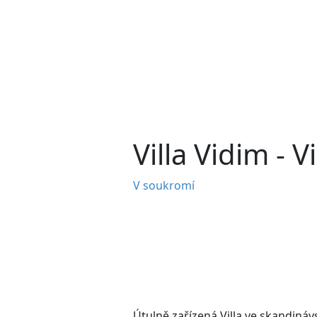
Villa Vidim - 
V soukromí
Útulně zařízená Villa ve skandináv