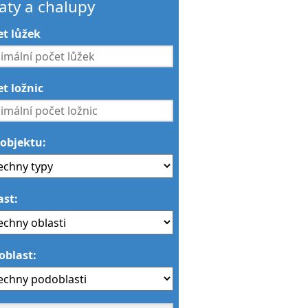
aty a chalupy
et lůžek
t ložnic
 objektu:
ast:
oblast: