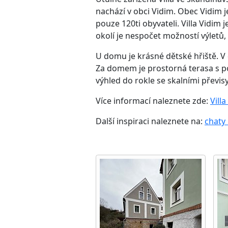
nachází v obci Vidim. Obec Vidim 
pouze 120ti obyvateli. Villa Vidim 
okolí je nespočet možností výletů, n
U domu je krásné dětské hřiště. V 
Za domem je prostorná terasa s p
výhled do rokle se skalními převis
Více informací naleznete zde:
Vill
Další inspiraci naleznete na:
chaty