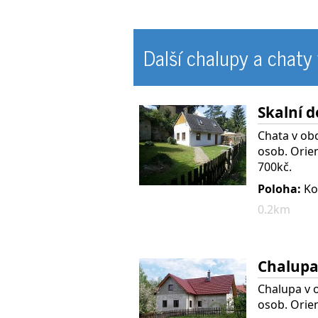
Další chalupy a chaty 
Skalní 
Chata v obc
osob. Orien
700kč.
Poloha:
Ko
0.2km
Chalupa 
Chalupa v o
osob. Orien