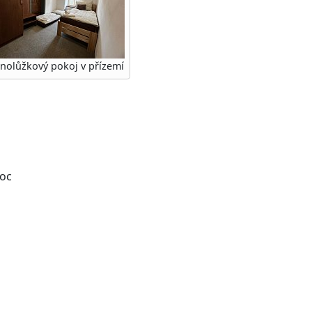
dnolůžkový pokoj v přízemí
noc