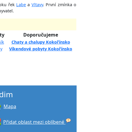
oku řek
Labe
a
Vltavy
. První zmínka o
byvatel.
ty
Doporučujeme
ík
Chaty a chalupy Kokořínsko
sy
Víkendové pobyty Kokořínsko
idim
Mapa
Přidat oblast mezi oblíbené