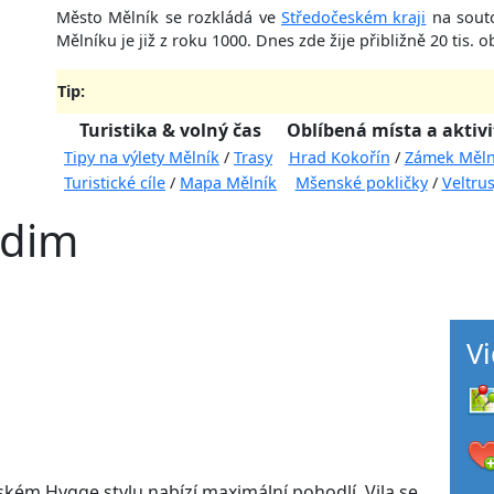
Město Mělník se rozkládá ve
Středočeském kraji
na sout
Mělníku je již z roku 1000. Dnes zde žije přibližně 20 tis. o
Tip:
Turistika & volný čas
Oblíbená místa a aktivi
Tipy na výlety Mělník
/
Trasy
Hrad Kokořín
/
Zámek Měln
Turistické cíle
/
Mapa Mělník
Mšenské pokličky
/
Veltru
Vidim
V
ském Hygge stylu nabízí maximální pohodlí. Vila se