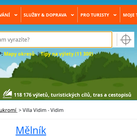
VÁNÍ
SLUŽBY & DOPRAVA
PRO TURISTY
MOJE 
›
›
›
P:
Mapy okresů
|
Tipy na výlety (11 300)
118 176 výletů, turistických cílů, tras a cestopisů
oukromí
>
Villa Vidim - Vidim
Mělník