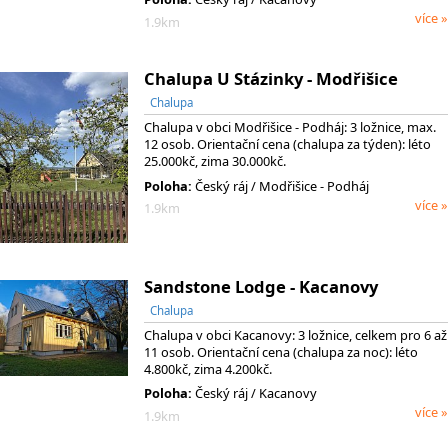
více »
1.9km
Chalupa U Stázinky - Modřišice
Chalupa
Chalupa v obci Modřišice - Podháj: 3 ložnice, max.
12 osob. Orientační cena (chalupa za týden): léto
25.000kč, zima 30.000kč.
Poloha:
Český ráj / Modřišice - Podháj
více »
1.9km
Sandstone Lodge - Kacanovy
Chalupa
Chalupa v obci Kacanovy: 3 ložnice, celkem pro 6 až
11 osob. Orientační cena (chalupa za noc): léto
4.800kč, zima 4.200kč.
Poloha:
Český ráj / Kacanovy
více »
1.9km