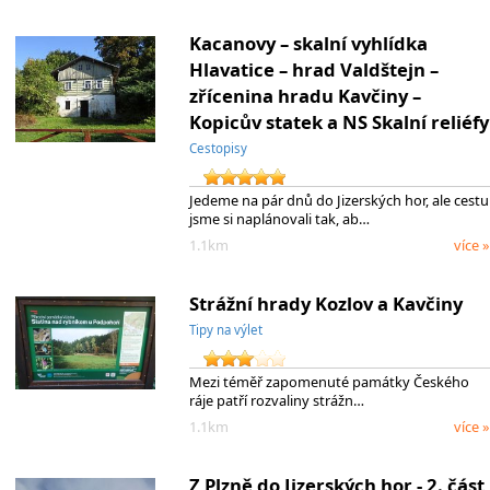
Kacanovy – skalní vyhlídka
Hlavatice – hrad Valdštejn –
zřícenina hradu Kavčiny –
Kopicův statek a NS Skalní reliéfy
Cestopisy
Jedeme na pár dnů do Jizerských hor, ale cestu
jsme si naplánovali tak, ab…
1.1km
více »
Strážní hrady Kozlov a Kavčiny
Tipy na výlet
Mezi téměř zapomenuté památky Českého
ráje patří rozvaliny strážn…
1.1km
více »
Z Plzně do Jizerských hor - 2. část