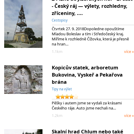
- Český ráj — výlety, rozhledny,
zříceniny, ....
Cestopisy
Čtvrtek 27. 9. 2018Dopoledne opouštíme
Mladou Boleslav a tím i Středočeský kraj.
Míříme k rozhledně Čížovka, která je přesně
na hran…
1.1km
více »
Kopicův statek, arboretum
Bukovina, Vyskeř a Pekařova
brána
Tipy na výlet
Pěšky i autem jsme se vydali za krásami
Českého ráje. Auto jsme nechali na…
1.2km
více »
Skalní hrad Chlum nebo také