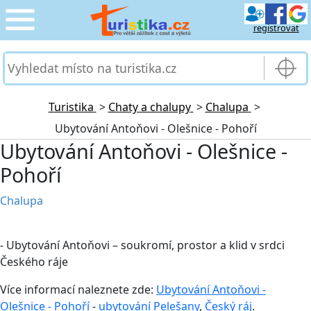
registrovat
CESTOVÁNÍ
›
SLUŽBY & DOPRAVA
›
Turistika
>
Chaty a chalupy
>
Chalupa
>
Ubytování Antoňovi - Olešnice - Pohoří
PRO TURISTY
›
Ubytování Antoňovi - Olešnice -
Pohoří
MOJE TURISTIKA
›
Chalupa
- Ubytování Antoňovi – soukromí, prostor a klid v srdci
Českého ráje
Více informací naleznete zde:
Ubytování Antoňovi -
Olešnice - Pohoří
-
ubytování Pelešany
,
Český ráj
.