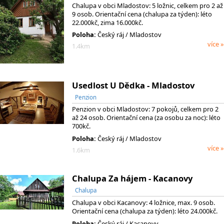
Chalupa v obci Mladostov: 5 ložnic, celkem pro 2 až
9 osob. Orientační cena (chalupa za týden): léto
22.000kč, zima 16.000kč.
Poloha:
Český ráj / Mladostov
více »
1.4km
Usedlost U Dědka - Mladostov
Penzion
Penzion v obci Mladostov: 7 pokojů, celkem pro 2
až 24 osob. Orientační cena (za osobu za noc): léto
700kč.
Poloha:
Český ráj / Mladostov
více »
1.6km
Chalupa Za hájem - Kacanovy
Chalupa
Chalupa v obci Kacanovy: 4 ložnice, max. 9 osob.
Orientační cena (chalupa za týden): léto 24.000kč.
Poloha:
Český ráj / Kacanovy