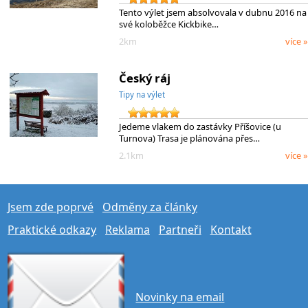
Tento výlet jsem absolvovala v dubnu 2016 na
své koloběžce Kickbike…
2km
více »
Český ráj
Tipy na výlet
Jedeme vlakem do zastávky Příšovice (u
Turnova) Trasa je plánována přes…
2.1km
více »
Jsem zde poprvé
Odměny za články
Praktické odkazy
Reklama
Partneři
Kontakt
Novinky na email