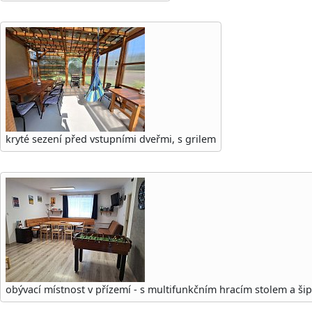
kryté sezení před vstupními dveřmi, s grilem
obývací místnost v přízemí - s multifunkčním hracím stolem a ši