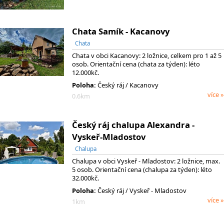
Chata Samík - Kacanovy
Chata
Chata v obci Kacanovy: 2 ložnice, celkem pro 1 až 5
osob. Orientační cena (chata za týden): léto
12.000kč.
Poloha:
Český ráj / Kacanovy
více »
0.6km
Český ráj chalupa Alexandra -
Vyskeř-Mladostov
Chalupa
Chalupa v obci Vyskeř - Mladostov: 2 ložnice, max.
5 osob. Orientační cena (chalupa za týden): léto
32.000kč.
Poloha:
Český ráj / Vyskeř - Mladostov
více »
1km