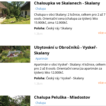
Chaloupka ve Skalanech - Skalany
Chalupa
Chalupa v obci Skalany: 2 ložnice, celkem pro 2 až 7
osob. Orientační cena (chalupa za týden): léto
15.900kč, zima 12.900kč.
Poloha:
Český ráj / Skalany
více »
1.3km
Ubytování u Obročníků - Vyskeř-
Skalany
Apartmán
Apartmán v obci Vyskeř - Skalany: 4 ložnice, celkem
pro 2 až 8 osob. Orientační cena (za apartmán za
týden): léto 12.000kč.
Poloha:
Český ráj / Vyskeř - Skalany
více »
1.3km
Chalupa Peluška - Mladostov
Chalupa