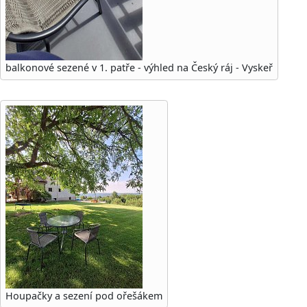
balkonové sezené v 1. patře - výhled na Český ráj - Vyskeř
Houpačky a sezení pod ořešákem