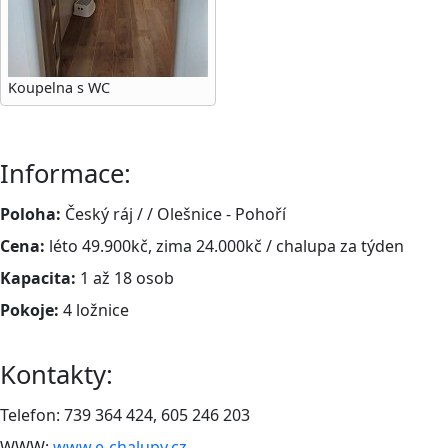
Koupelna s WC
Informace:
Poloha:
Český ráj / / Olešnice - Pohoří
Cena:
léto 49.900kč, zima 24.000kč / chalupa za týden
Kapacita:
1 až 18 osob
Pokoje:
4 ložnice
Kontakty:
Telefon: 739 364 424, 605 246 203
WWW:
www.e-chalupy.cz