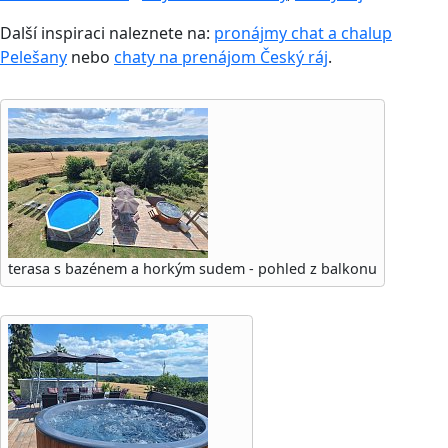
Další inspiraci naleznete na:
pronájmy chat a chalup
Pelešany
nebo
chaty na prenájom Český ráj
.
terasa s bazénem a horkým sudem - pohled z balkonu