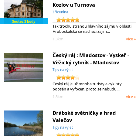
Kozlov u Turnova
Zřícenina
Soutěž 2 body
Tak trochu stranou hlavního zájmu v oblasti
Hruboskalska se nachází zajím…
1.3km
více »
Český ráj : Mladostov - Vyskeř -
Věžický rybník - Mladostov
Tipy na výlet
Český ráj je už mnoha turisty a cyklisty
popsán a vyfocen, proto se nebudu…
1.5km
více »
Drábské světničky a hrad
Valečov
Tipy na výlet