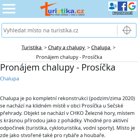
registrovat
CESTOVÁNÍ
›
SLUŽBY & DOPRAVA
›
Turistika
>
Chaty a chalupy
>
Chalupa
>
Pronájem chalupy - Prosíčka
PRO TURISTY
›
Pronájem chalupy - Prosíčka
MOJE TURISTIKA
›
Chalupa
Chalupa je po kompletní rekonstrukci (podzim/zima 2020)
se nachází na klidném místě v obci Prosíčka u Sečské
přehrady. Objekt se nachází v CHKO Železné hory, místem
s krásnou přírodou jako z pohádky. Vhodné pro aktivní
odpočinek (turistika, cykloturistika, vodní sporty). Místo je
zde jako stvořené také pro rybáře a houbaře.