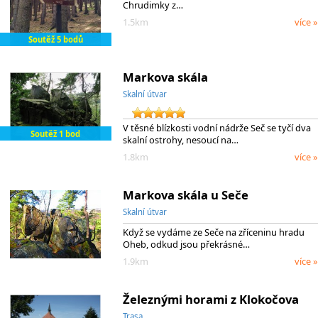
Chrudimky z…
1.5km
více »
Soutěž 5 bodů
Markova skála
Skalní útvar
V těsné blízkosti vodní nádrže Seč se tyčí dva
Soutěž 1 bod
skalní ostrohy, nesoucí na…
1.8km
více »
Markova skála u Seče
Skalní útvar
Když se vydáme ze Seče na zříceninu hradu
Oheb, odkud jsou překrásné…
1.9km
více »
Železnými horami z Klokočova
Trasa