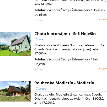
pro 14 až 22 osob. Orientační cena (chata za týden):
léto 44.000kč.
Poloha:
Východní Čechy
/ Železné hory
/ Hoješín -
Dolní ves
více »
2.7km
Chata k pronájmu - Seč-Hoješín
Chata
Chata v obci Seč-Hoješín: 3 ložnice, celkem pro 1 až
6 osob. Orientační cena (chata za týden): léto
17.000kč.
Poloha:
Východní Čechy
/ Železné hory
/ Seč-
Hoješín
více »
3.2km
Roubenka Modletín - Modletín
Chalupa
Chalupa v obci Modletín: 2 ložnice, max. 6 osob.
Orientační cena (chalupa za týden): léto 18.900kč,
zima 17.200kč.