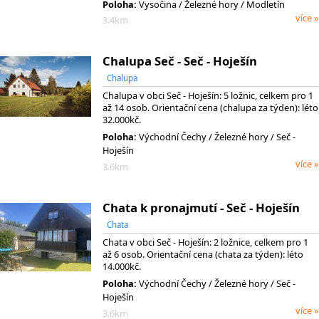
Poloha:
Vysočina
/ Železné hory
/ Modletín
více »
3.4km
Chalupa Seč - Seč - Hoješín
Chalupa
Chalupa v obci Seč - Hoješín: 5 ložnic, celkem pro 1
až 14 osob. Orientační cena (chalupa za týden): léto
32.000kč.
Poloha:
Východní Čechy
/ Železné hory
/ Seč -
Hoješín
více »
3.6km
Chata k pronajmutí - Seč - Hoješín
Chata
Chata v obci Seč - Hoješín: 2 ložnice, celkem pro 1
až 6 osob. Orientační cena (chata za týden): léto
14.000kč.
Poloha:
Východní Čechy
/ Železné hory
/ Seč -
Hoješín
více »
3.6km