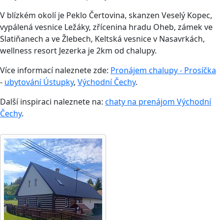
V blízkém okolí je Peklo Čertovina, skanzen Veselý Kopec,
vypálená vesnice Ležáky, zřícenina hradu Oheb, zámek ve
Slatiňanech a ve Žlebech, Keltská vesnice v Nasavrkách,
wellness resort Jezerka je 2km od chalupy.
Více informací naleznete zde:
Pronájem chalupy - Prosíčka
-
ubytování Ústupky
,
Východní Čechy
.
Další inspiraci naleznete na:
chaty na prenájom Východní
Čechy
.