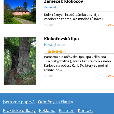
Zámeček Klokočov
Zámeček
Kolik různých hradů, zámků a tvrzí je
všeobecně známo, ale mnohé zůstávají…
2.2km
více »
Klokočovská lípa
Památný strom
Památná Klokočovská lípa (lípa velkolistá -
Tilia platyphyllos ), zvaná též Královská nebo
Karlova na počest Karla IV., který se pod ní
zastavil se…
2.3km
více »
Jsem zde poprvé
Odměny za články
Praktické odkazy
Reklama
Partneři
Kontakt