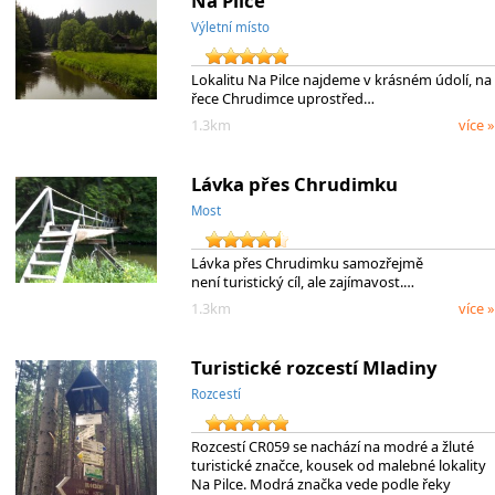
Na Pilce
Výletní místo
Lokalitu Na Pilce najdeme v krásném údolí, na
řece Chrudimce uprostřed…
1.3km
více »
Lávka přes Chrudimku
Most
Lávka přes Chrudimku samozřejmě
není turistický cíl, ale zajímavost.…
1.3km
více »
Turistické rozcestí Mladiny
Rozcestí
Rozcestí CR059 se nachází na modré a žluté
turistické značce, kousek od malebné lokality
Na Pilce. Modrá značka vede podle řeky