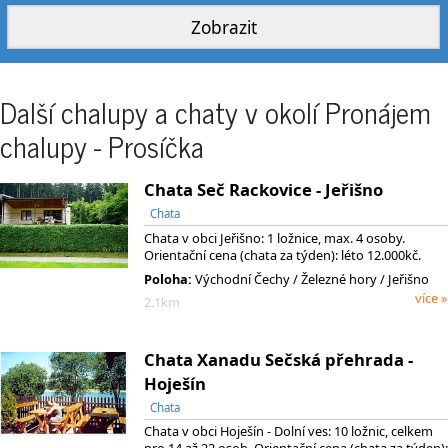
Další chalupy a chaty v okolí Pronájem
chalupy - Prosíčka
Chata Seč Rackovice - Jeřišno
Chata
Chata v obci Jeřišno: 1 ložnice, max. 4 osoby.
Orientační cena (chata za týden): léto 12.000kč.
Poloha:
Východní Čechy
/ Železné hory
/ Jeřišno
více »
2.1km
Chata Xanadu Sečská přehrada -
Hoješín
Chata
Chata v obci Hoješín - Dolní ves: 10 ložnic, celkem