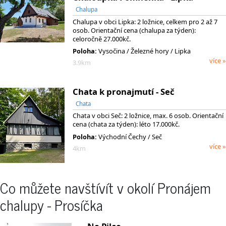
Chalupa
Chalupa v obci Lipka: 2 ložnice, celkem pro 2 až 7
osob. Orientační cena (chalupa za týden):
celoročně 27.000kč.
Poloha:
Vysočina
/ Železné hory
/ Lipka
více »
3.9km
Chata k pronajmutí - Seč
Chata
Chata v obci Seč: 2 ložnice, max. 6 osob. Orientační
cena (chata za týden): léto 17.000kč.
Poloha:
Východní Čechy / Seč
více »
4km
Co můžete navštívít v okolí Pronájem
chalupy - Prosíčka