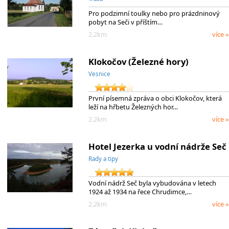
Pro podzimní toulky nebo pro prázdninový
pobyt na Seči v příštím…
2.2km
více »
Klokočov (Železné hory)
Vesnice
První písemná zpráva o obci Klokočov, která
leží na hřbetu Železných hor…
2.2km
více »
Hotel Jezerka u vodní nádrže Seč
Rady a tipy
Vodní nádrž Seč byla vybudována v letech
1924 až 1934 na řece Chrudimce,…
2.2km
více »