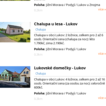
Poloha:
Jižní Morava
/ Podyjí
/ Lukov u Znojma
více »
0.2km
Chalupa u lesa - Lukov
Chalupa
Chalupa v obci Lukov: 2 ložnice, celkem pro 2 až 6
osob. Orientační cena (chalupa za noc): léto
1.790kč, zima 2.190kč.
Poloha:
Jižní Morava
/ Podyjí
/ Lukov
více »
0.3km
Lukovské domečky - Lukov
Chalupa
Chalupa v obci Lukov: 4 ložnice, celkem pro 2 až 16
osob. Orientační cena (za osobu za noc): celoročně
600kč.
Poloha:
Jižní Morava
/ Podyjí
/ Lukov
více »
0.3km