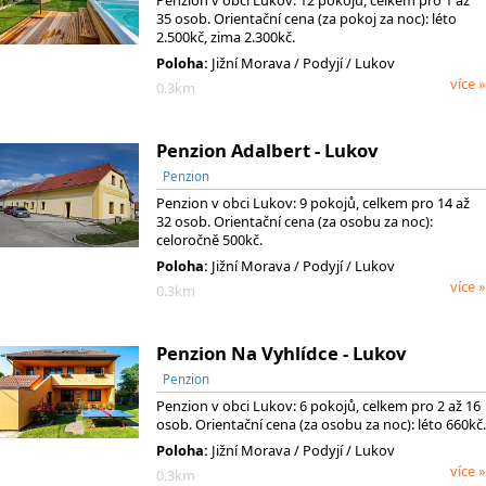
35 osob. Orientační cena (za pokoj za noc): léto
2.500kč, zima 2.300kč.
Poloha:
Jižní Morava
/ Podyjí
/ Lukov
více »
0.3km
Penzion Adalbert - Lukov
Penzion
Penzion v obci Lukov: 9 pokojů, celkem pro 14 až
32 osob. Orientační cena (za osobu za noc):
celoročně 500kč.
Poloha:
Jižní Morava
/ Podyjí
/ Lukov
více »
0.3km
Penzion Na Vyhlídce - Lukov
Penzion
Penzion v obci Lukov: 6 pokojů, celkem pro 2 až 16
osob. Orientační cena (za osobu za noc): léto 660kč.
Poloha:
Jižní Morava
/ Podyjí
/ Lukov
více »
0.3km