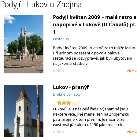
Podyjí - Lukov u Znojma
Podyjí květen 2009 – malé retro a
napoprvé v Lukově (U Čabalů) pt.
1
Cestopisy
Podyjí květen 2009 Vlastně za to může Milan.
Při jednom posezení v povolejbalové
restauraci se rozvyprávěl, jak byli ubytovaní
na jakémsi statku v…
0.2km
více »
Lukov - pranýř
Drobné památky
Lukovů je u nás celá řada, významné jsou
některé více, jiné méně. Ten na Znojemsku
patří zřejmě k těm prvním. Je možné, že
existoval již kolem r. 1190 jako majetek…
0.3km
více »