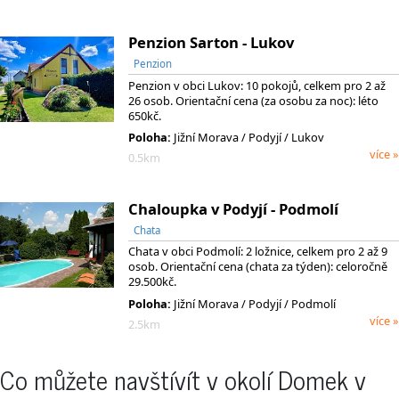
Penzion Sarton - Lukov
Penzion
Penzion v obci Lukov: 10 pokojů, celkem pro 2 až
26 osob. Orientační cena (za osobu za noc): léto
650kč.
Poloha:
Jižní Morava
/ Podyjí
/ Lukov
více »
0.5km
Chaloupka v Podyjí - Podmolí
Chata
Chata v obci Podmolí: 2 ložnice, celkem pro 2 až 9
osob. Orientační cena (chata za týden): celoročně
29.500kč.
Poloha:
Jižní Morava
/ Podyjí
/ Podmolí
více »
2.5km
Co můžete navštívít v okolí Domek v