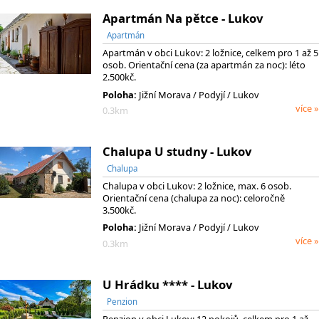
Apartmán Na pětce - Lukov
Apartmán
Apartmán v obci Lukov: 2 ložnice, celkem pro 1 až 5
osob. Orientační cena (za apartmán za noc): léto
2.500kč.
Poloha:
Jižní Morava
/ Podyjí
/ Lukov
více »
0.3km
Chalupa U studny - Lukov
Chalupa
Chalupa v obci Lukov: 2 ložnice, max. 6 osob.
Orientační cena (chalupa za noc): celoročně
3.500kč.
Poloha:
Jižní Morava
/ Podyjí
/ Lukov
více »
0.3km
U Hrádku **** - Lukov
Penzion
Penzion v obci Lukov: 12 pokojů, celkem pro 1 až