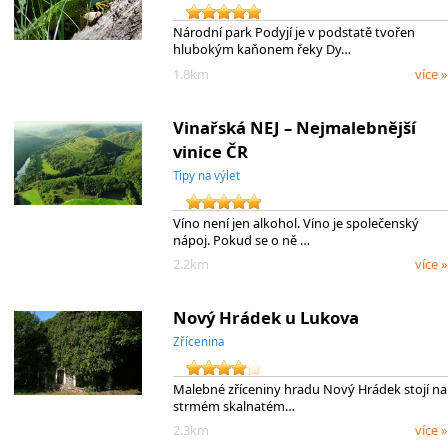
Národní park Podyjí je v podstatě tvořen
hlubokým kaňonem řeky Dy…
1.8km
více »
Vinařská NEJ – Nejmalebnější
vinice ČR
Tipy na výlet
Víno není jen alkohol. Víno je společenský
nápoj. Pokud se o ně …
2.2km
více »
Nový Hrádek u Lukova
Zřícenina
Malebné zříceniny hradu Nový Hrádek stojí na
strmém skalnatém…
2.3km
více »