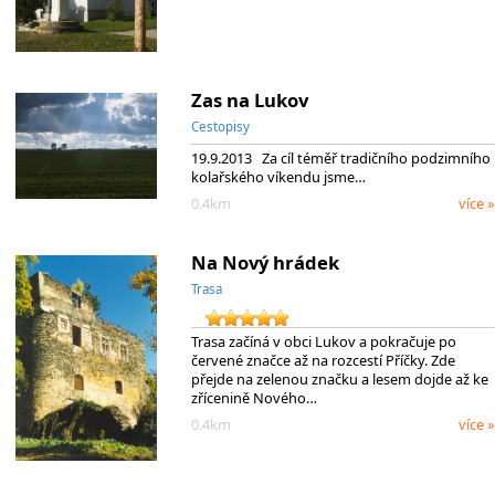
Zas na Lukov
Cestopisy
19.9.2013 Za cíl téměř tradičního podzimního
kolařského víkendu jsme…
0.4km
více »
Na Nový hrádek
Trasa
Trasa začíná v obci Lukov a pokračuje po
červené značce až na rozcestí Příčky. Zde
přejde na zelenou značku a lesem dojde až ke
zřícenině Nového…
0.4km
více »