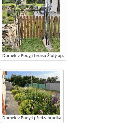
Domek v Podyjí terasa Žlutý ap.
Domek v Podyjí předzahrádka