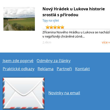
Nový Hrádek u Lukova historie
srostlá s přírodou
Tipy na výlet
Zřícenina Nového Hrádku u Lukova se nachází
v nejpřísněji chráněné zóně…
2.4km
více »
Jsem zde poprvé
Odměny za články
Praktické odkazy
Reklama
Partneři
Kontakt
Novinky na email