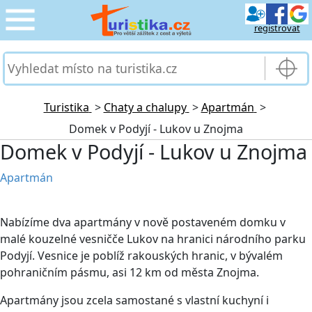
registrovat
CESTOVÁNÍ
›
SLUŽBY & DOPRAVA
›
Turistika
>
Chaty a chalupy
>
Apartmán
>
Domek v Podyjí - Lukov u Znojma
PRO TURISTY
›
Domek v Podyjí - Lukov u Znojma
MOJE TURISTIKA
›
Apartmán
Nabízíme dva apartmány v nově postaveném domku v
malé kouzelné vesničče Lukov na hranici národního parku
Podyjí. Vesnice je poblíž rakouských hranic, v bývalém
pohraničním pásmu, asi 12 km od města Znojma.
Apartmány jsou zcela samostané s vlastní kuchyní i