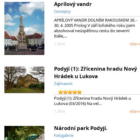
Aprílový vandr
Cestopisy
APRÍLOVÝ VANDR DOLNÍM RAKOUSKEM 26. -
30. 4. 2005 Prolog V září loňského roku jsem
absolvoval neúspěšnou cestu do severní
Itálie,…
1.5km
více »
Podyjí (1): Zřícenina hradu Nový
Hrádek u Lukova
Zajímavost
Podyjí (1): Zřícenina hradu Nový Hrádek u
Lukova (03/2016) Na vel…
1.7km
více »
Národní park Podyjí.
Fotogalerie