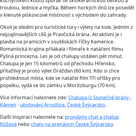
kuchyňském koutu sporák se sklokeramickou deskou a
troubou, lednice a myčka. Během horkých dnů lze posedět
v klenuté pískovcové místnosti s východem do zahrady.
Okolí je ideální pro turistické túry i výlety na kole. Jedním z
nejzajímavějších cílů je Pravčická brána. Atraktivní je i
plavba na pramicích v soutěskách říčky Kamenice.
Romantická krajina přilákala i filmaře k natáčení filmu
Pyšná princezna. Les je od chalupy vzdálen pět minut.
Chalupa je jen 15 kilometrů od přechodu Hřensko,
přitažlivý je proto výlet Drážďan (60 km). Kdo si chce
prohlédnout místa, kde se natáčel film Tři oříšky pro
popelku, vydá se do zámku v Moritzburgu (70 km).
Více informací naleznete zde:
Chalupa U Slunečné brány -
Kámen
-
ubytování Arnoltice
,
České Švýcarsko
.
Další inspiraci naleznete na:
pronájmy chat a chalup
Růžová
nebo
chaty na prenájom České Švýcarsko
.