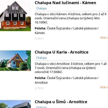
Chalupa Nad lučinami - Kámen
Chalupa
Chalupa v obci Kámen: 4 ložnice, celkem pro 2 až 9
osob. Orientační cena (chalupa za týden): léto
16.100kč.
Poloha:
České Švýcarsko
/ Labské pískovce
/
Kámen
více »
0.3km
Chalupa U Karla - Arnoltice
Chalupa
Chalupa v obci Arnoltice: 3 ložnice, celkem pro 1 až
7 osob. Orientační cena (chalupa za týden):
celoročně 17.500kč.
Poloha:
České Švýcarsko
/ Labské pískovce
/
Arnoltice
více »
2.7km
Chalupa u Šímů - Arnoltice
Chalupa