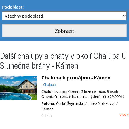
Podoblast:
Další chalupy a chaty v okolí Chalupa U
Slunečné brány - Kámen
Chalupa k pronájmu - Kámen
Chalupa
Chalupa v obci Kámen: 3 ložnice, max. 8 osob.
Orientační cena (chalupa za týden): léto 29.990kč.
Poloha:
České Švýcarsko
/ Labské pískovce
/
Kámen
více »
0.1km