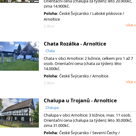
Orientační cena (chalupa za týden): léto 20.900kč,
zima 14.900kč.
Poloha:
České Švýcarsko
/ Labské pískovce
/
Arnoltice
více »
2.9km
Chata Rozálka - Arnoltice
Chata
Chata v obci Arnoltice: 2 ložnice, celkem pro 1 až 7
osob. Orientační cena (chata za týden): léto
14.000kč.
Poloha:
České Švýcarsko / Arnoltice
více »
2.9km
Chalupa u Trojanů - Arnoltice
Chalupa
Chalupa v obci Arnoltice: 3 ložnice, max. 11 osob.
Orientační cena (chalupa za týden): léto 30.000kč,
zima 31.000kč.
Poloha:
České Švýcarsko
/ Severní Čechy
/