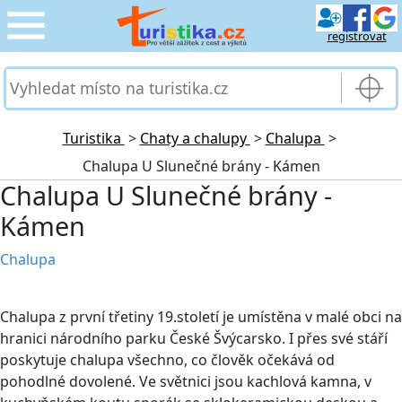
registrovat
CESTOVÁNÍ
›
SLUŽBY & DOPRAVA
›
Turistika
>
Chaty a chalupy
>
Chalupa
>
Chalupa U Slunečné brány - Kámen
PRO TURISTY
›
Chalupa U Slunečné brány -
Kámen
MOJE TURISTIKA
›
Chalupa
Chalupa z první třetiny 19.století je umístěna v malé obci na
hranici národního parku České Švýcarsko. I přes své stáří
poskytuje chalupa všechno, co člověk očekává od
pohodlné dovolené. Ve světnici jsou kachlová kamna, v