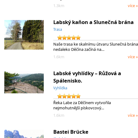
1.3km
více »
Labský kaňon a Slunečná brána
Trasa
Naše trasa ke skalnímu útvaru Slunečná brána
nedaleko Děčína začíná na…
1.6km
více »
Labské vyhlídky – Růžová a
Spálenisko.
Vyhlídka
Řeka Labe za Děčínem vytvořila
nejmohutnější pískovcový…
1.6km
více »
Bastei Brücke