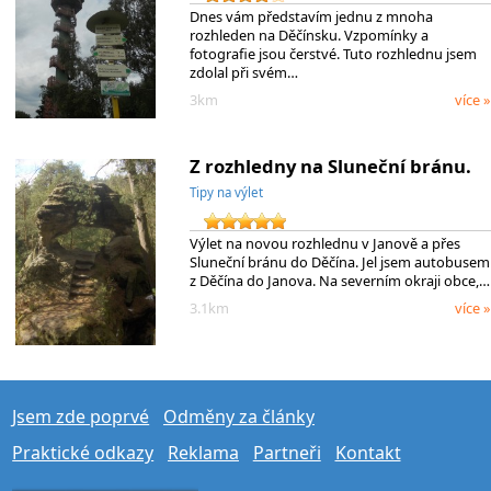
Dnes vám představím jednu z mnoha
rozhleden na Děčínsku. Vzpomínky a
fotografie jsou čerstvé. Tuto rozhlednu jsem
zdolal při svém…
3km
více »
Z rozhledny na Sluneční bránu.
Tipy na výlet
Výlet na novou rozhlednu v Janově a přes
Sluneční bránu do Děčína. Jel jsem autobusem
z Děčína do Janova. Na severním okraji obce,…
3.1km
více »
Jsem zde poprvé
Odměny za články
Praktické odkazy
Reklama
Partneři
Kontakt