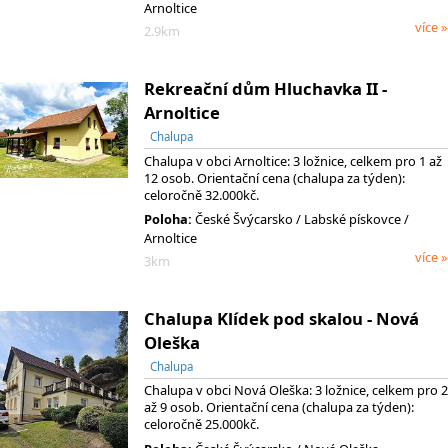
Arnoltice
více »
2.9km
Rekreační dům Hluchavka II -
Arnoltice
Chalupa
Chalupa v obci Arnoltice: 3 ložnice, celkem pro 1 až
12 osob. Orientační cena (chalupa za týden):
celoročně 32.000kč.
Poloha:
České Švýcarsko
/ Labské pískovce
/
Arnoltice
více »
3km
Chalupa Klídek pod skalou - Nová
Oleška
Chalupa
Chalupa v obci Nová Oleška: 3 ložnice, celkem pro 2
až 9 osob. Orientační cena (chalupa za týden):
celoročně 25.000kč.