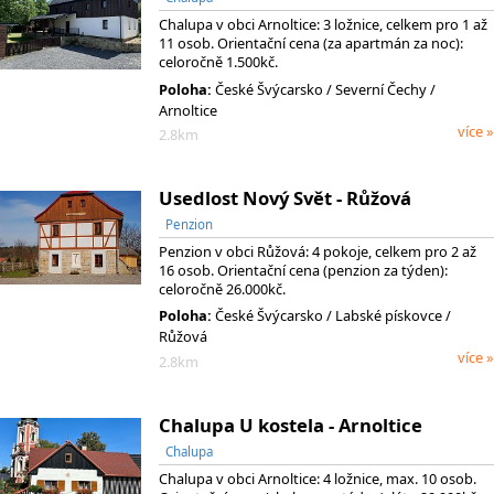
Chalupa v obci Arnoltice: 3 ložnice, celkem pro 1 až
11 osob. Orientační cena (za apartmán za noc):
celoročně 1.500kč.
Poloha:
České Švýcarsko
/ Severní Čechy
/
Arnoltice
více »
2.8km
Usedlost Nový Svět - Růžová
Penzion
Penzion v obci Růžová: 4 pokoje, celkem pro 2 až
16 osob. Orientační cena (penzion za týden):
celoročně 26.000kč.
Poloha:
České Švýcarsko
/ Labské pískovce
/
Růžová
více »
2.8km
Chalupa U kostela - Arnoltice
Chalupa
Chalupa v obci Arnoltice: 4 ložnice, max. 10 osob.