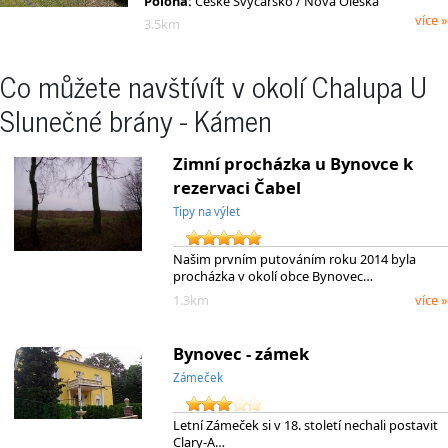
Poloha:
České Švýcarsko / Nová Oleška
více »
3.5km
Co můžete navštívít v okolí Chalupa U
Slunečné brány - Kámen
Zimní procházka u Bynovce k
rezervaci Čabel
Tipy na výlet
Našim prvním putováním roku 2014 byla
procházka v okolí obce Bynovec…
1.3km
více »
Bynovec - zámek
Zámeček
Letní Zámeček si v 18. století nechali postavit
Clary-A…