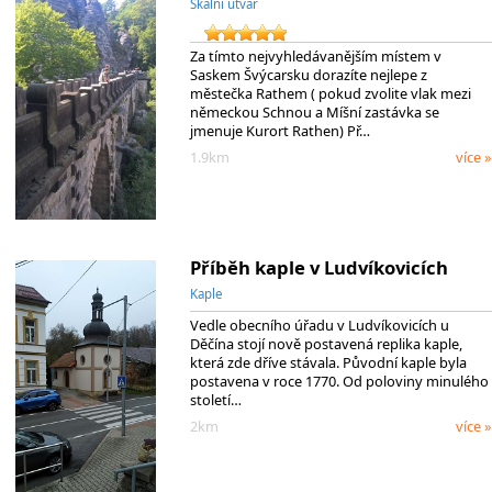
Skalní útvar
Za tímto nejvyhledávanějším místem v
Saskem Švýcarsku dorazíte nejlepe z
městečka Rathem ( pokud zvolite vlak mezi
německou Schnou a Míšní zastávka se
jmenuje Kurort Rathen) Př…
1.9km
více »
Příběh kaple v Ludvíkovicích
Kaple
Vedle obecního úřadu v Ludvíkovicích u
Děčína stojí nově postavená replika kaple,
která zde dříve stávala. Původní kaple byla
postavena v roce 1770. Od poloviny minulého
století…
2km
více »