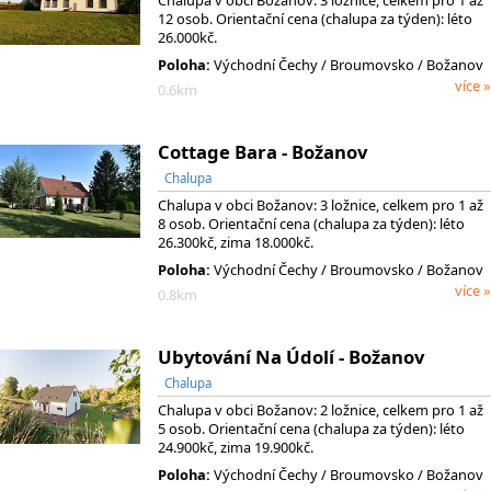
Chalupa v obci Božanov: 3 ložnice, celkem pro 1 až
12 osob. Orientační cena (chalupa za týden): léto
26.000kč.
Poloha:
Východní Čechy
/ Broumovsko
/ Božanov
více »
0.6km
Cottage Bara - Božanov
Chalupa
Chalupa v obci Božanov: 3 ložnice, celkem pro 1 až
8 osob. Orientační cena (chalupa za týden): léto
26.300kč, zima 18.000kč.
Poloha:
Východní Čechy
/ Broumovsko
/ Božanov
více »
0.8km
Ubytování Na Údolí - Božanov
Chalupa
Chalupa v obci Božanov: 2 ložnice, celkem pro 1 až
5 osob. Orientační cena (chalupa za týden): léto
24.900kč, zima 19.900kč.
Poloha:
Východní Čechy
/ Broumovsko
/ Božanov