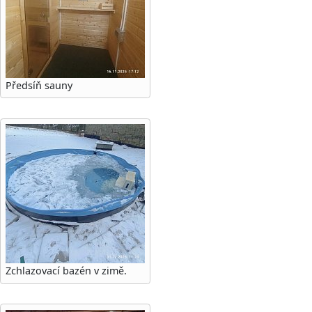
Předsíň sauny
Zchlazovací bazén v zimě.