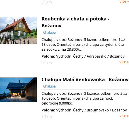
více »
0.8km
Roubenka a chata u potoka -
Božanov
Chalupa
Chalupa v obci Božanov: 5 ložnic, celkem pro 1 až
18 osob. Orientační cena (chalupa za týden): léto
33.800kč, zima 28.800kč.
Poloha:
Východní Čechy
/ Adršpašsko
/ Božanov
více »
0.9km
Chalupa Malá Venkovanka - Božanov
Chalupa
Chalupa v obci Božanov: 3 ložnice, celkem pro 2 až
10 osob. Orientační cena (chalupa za noc):
celoročně 9.000kč.
Poloha:
Východní Čechy
/ Broumovsko
/ Božanov
více »
1.7km