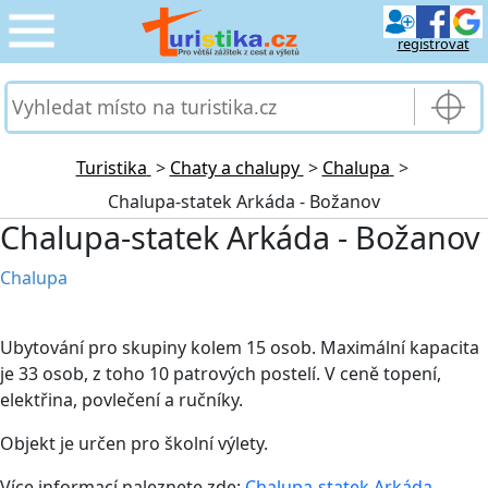
registrovat
CESTOVÁNÍ
›
SLUŽBY & DOPRAVA
›
Turistika
>
Chaty a chalupy
>
Chalupa
>
Chalupa-statek Arkáda - Božanov
PRO TURISTY
›
Chalupa-statek Arkáda - Božanov
MOJE TURISTIKA
›
Chalupa
Ubytování pro skupiny kolem 15 osob. Maximální kapacita
je 33 osob, z toho 10 patrových postelí. V ceně topení,
elektřina, povlečení a ručníky.
Objekt je určen pro školní výlety.
Více informací naleznete zde:
Chalupa-statek Arkáda -