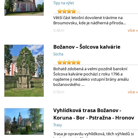
Tipy na výlet
Větší část letošní dovolené trávíme na
Broumovsku, kde je nádherná příroda…
0.4km
více »
Božanov – Šolcova kalvárie
Socha
Bohatě zdobená a velmi pozdně barokní
Šolcova kalvárie pochází z roku 1796 a
najdeme ji nedaleko vstupní brány areálu
božanovského …
0.5km
více »
Vyhlídková trasa Božanov -
Koruna - Bor - Pstražna - Hronov
Trasy
Trasa je opravdu vyhlídková, těch výhledů si