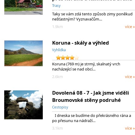
Trasy
Taky se vám zdá tento způsob zimy poněkud
nešťastným? Vyznavačům…
1.9km
více »
Koruna - skály a výhled
Vyhlídka
Koruna (769 m) je strmý, skalnatý vrch
nacházející se nad obcí…
2.6km
více »
Dovolená 08 - 7 - Jak jsme viděli
Broumovské stěny podruhé
Cestopisy
I dneska se budíme do překrásného rána a
po přesunu na nádraží…
3.1km
více »