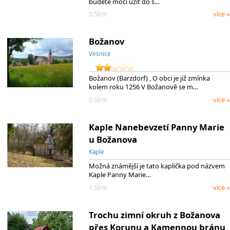
budete moci užít do s…
0.5km
více »
Božanov
Vesnice
Božanov (Barzdorf) , O obci je již zmínka
kolem roku 1256 V Božanově se m…
0.5km
více »
Kaple Nanebevzetí Panny Marie
u Božanova
Kaple
Možná známější je tato kaplička pod názvem
Kaple Panny Marie…
1.5km
více »
Trochu zimní okruh z Božanova
přes Korunu a Kamennou bránu