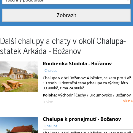
Další chalupy a chaty v okolí Chalupa-
statek Arkáda - Božanov
Roubenka Stodola - Božanov
Chalupa
Chalupa v obci Božanov: 4 ložnice, celkem pro 1 až
13 osob. Orientační cena (chalupa za týden): léto
33.900kč, zima 24.900kč.
Poloha:
Východní Čechy
/ Broumovsko
/ Božanov
více »
0.5km
Chalupa k pronajmutí - Božanov
Chalupa