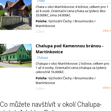
Chata
Chata v obci Martínkovice: 4 ložnice, celkem pro 1
až 8 osob. Orientační cena (chata za týden): léto
33.000kč, zima 24.000kč.
Poloha:
Východní Čechy
/ Broumovsko
/
Martínkovice
více »
3.2km
Chalupa pod Kamennou bránou -
Martínkovice
Chalupa
Chalupa v obci Martínkovice: 2 ložnice, celkem pro
1 až 4 osoby. Orientační cena (chalupa za týden):
celoročně 16.000kč.
Poloha:
Východní Čechy
/ Broumovsko
/
Martínkovice
více »
3.4km
Co můžete navštívít v okolí Chalupa-