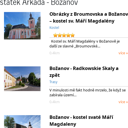
statek Arkáda - Božanov
Obrázky z Broumovska a Božanov
– kostel sv. Máří Magdalény
Kostel
Kostel sv. Máří Magdalény v Božanově je
další ze slavné „Broumovské…
0.4km
více »
Božanov - Radkowskie Skaly a
zpět
Trasy
V minulosti mě fakt hodně mrzelo, že když se
zabírala území…
0.4km
více »
Božanov - kostel svaté Máří
Magdaleny