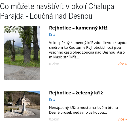
Co můžete navštívít v okolí Chalupa
Parajda - Loučná nad Desnou
Rejhotice – kamenný kříž
Kříž
Velmi pěkný kamenný kříž zdobí levou krajnici
směrem ke Koutům v Rejhotickích což jsou
všechno části obec Loučná nad Desnou. Asi 5
m klasicistní kříž…
0.2km
více »
Rejhotice – železný kříž
Kříž
Nenápadný kříž u mostu na levém břehu
Desné prošek nedávno celkovou…
0.5km
více »