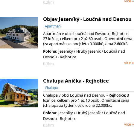
více »
0.2km
Objev Jeseníky - Loučná nad Desnou
Apartmán
Apartmán v obci Loučná nad Desnou - Rejhotice:
27 ložnic, celkem pro 2 až 60 osob. Orientační cena
(za apartmán za noc): léto 3.000kč, zima 2.600kč.
Poloha:
Jeseníky
/ Hrubý Jeseník
/ Loučná nad
Desnou - Rejhotice
více »
0.3km
Chalupa Anička - Rejhotice
Chalupa
Chalupa v obci Loučná nad Desnou - Rejhotice: 3
ložnice, celkem pro 1 až 10 osob. Orientační cena
(chalupa za týden): celoročně 22.000kč.
Poloha:
Jeseníky
/ Hrubý Jeseník
/ Loučná nad
Desnou - Rejhotice
více »
0.5km