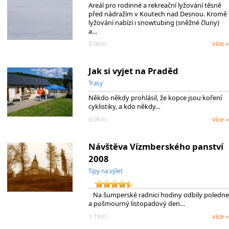
Areál pro rodinné a rekreační lyžování těsně
před nádražím v Koutech nad Desnou. Kromě
lyžování nabízí i snowtubing (sněžné čluny)
a…
0.9km
více »
Jak si vyjet na Praděd
Trasy
Někdo někdy prohlásil, že kopce jsou koření
cyklistiky, a kdo někdy…
0.9km
více »
Návštěva Vízmberského panství
2008
Tipy na výlet
Na šumperské radnici hodiny odbily poledne
a pošmourný listopadový den…
1.1km
více »