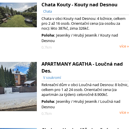
Chata Kouty - Kouty nad Desnou
Chata
Chata v obci Kouty nad Desnou: 4 ložnice, celkem
pro 2 až 16 osob. Orientační cena (za osobu za
noc): léto 387kč, zima 326kč.
Poloha:
Jeseníky
/ Hrubý Jeseník
/ Kouty nad
Desnou
více »
0.7km
APARTMANY AGATHA - Loučná nad
Des.
V soukromí
Rekreační dům v obci Loučná nad Desnou: 8 ložnic,
celkem pro 1 až 24 osob. Orientační cena (za
apartmán za týden): celoročně 8.900kč.
Poloha:
Jeseníky
/ Hrubý Jeseník
/ Loučná nad
Desnou
více »
0.7km