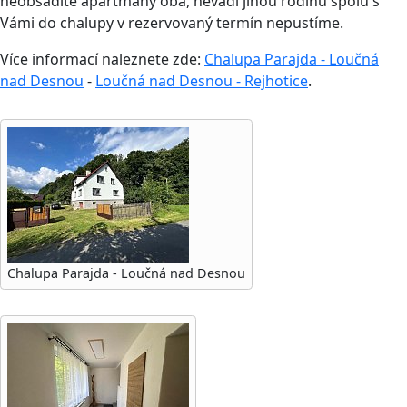
neobsadíte apartmány oba, nevadí jinou rodinu spolu s
Vámi do chalupy v rezervovaný termín nepustíme.
Více informací naleznete zde:
Chalupa Parajda - Loučná
nad Desnou
-
Loučná nad Desnou - Rejhotice
.
Chalupa Parajda - Loučná nad Desnou