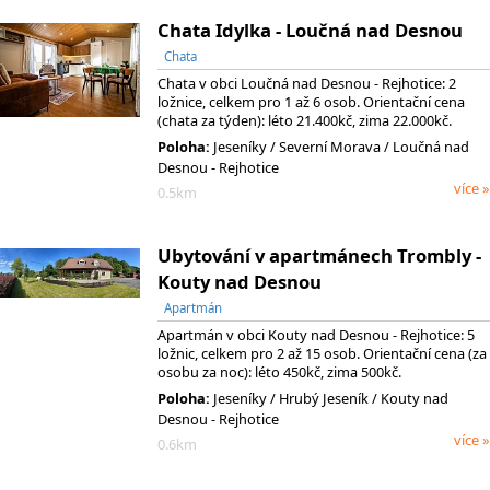
Chata Idylka - Loučná nad Desnou
Chata
Chata v obci Loučná nad Desnou - Rejhotice: 2
ložnice, celkem pro 1 až 6 osob. Orientační cena
(chata za týden): léto 21.400kč, zima 22.000kč.
Poloha:
Jeseníky
/ Severní Morava
/ Loučná nad
Desnou - Rejhotice
více »
0.5km
Ubytování v apartmánech Trombly -
Kouty nad Desnou
Apartmán
Apartmán v obci Kouty nad Desnou - Rejhotice: 5
ložnic, celkem pro 2 až 15 osob. Orientační cena (za
osobu za noc): léto 450kč, zima 500kč.
Poloha:
Jeseníky
/ Hrubý Jeseník
/ Kouty nad
Desnou - Rejhotice
více »
0.6km