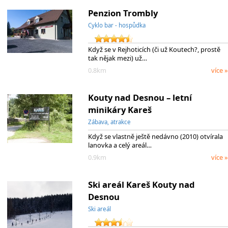
Penzion Trombly
Cyklo bar - hospůdka
Když se v Rejhoticích (či už Koutech?, prostě
tak nějak mezi) už…
0.8km
více »
Kouty nad Desnou – letní
minikáry Kareš
Zábava, atrakce
Když se vlastně ještě nedávno (2010) otvírala
lanovka a celý areál…
0.9km
více »
Ski areál Kareš Kouty nad
Desnou
Ski areál