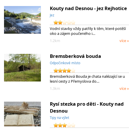
Kouty nad Desnou - jez Rejhotice
Jez
Vodní stavby vždy patřily k těm, které potěší
oko a zájem poučeného i…
1.2km
více »
Bremsberková bouda
Odpočinkové místo
Bremsberková Bouda je chata nalézající se u
lesní cesty z Přemyslova do…
1.3km
více »
Rysí stezka pro děti - Kouty nad
Desnou
Tipy na výlet