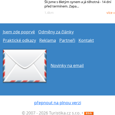
Šli jsme s 8letým synem a já těhotná - 14 dní
před termínem. Zapa…
1.4km
více »
Jsem zde poprvé
Odměny za články
Praktické odkazy
Reklama
Partneři
Kontakt
Novinky na email
přepnout na plnou verzi
© 2007 - 2026 Turistika.cz s.r.o. •