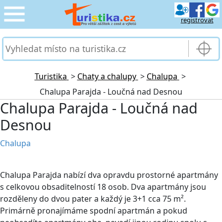
registrovat
CESTOVÁNÍ
›
SLUŽBY & DOPRAVA
›
Turistika
>
Chaty a chalupy
>
Chalupa
>
Chalupa Parajda - Loučná nad Desnou
PRO TURISTY
›
Chalupa Parajda - Loučná nad
Desnou
MOJE TURISTIKA
›
Chalupa
Chalupa Parajda nabízí dva opravdu prostorné apartmány
s celkovou obsaditelností 18 osob. Dva apartmány jsou
rozděleny do dvou pater a každý je 3+1 cca 75 m².
Primárně pronajímáme spodní apartmán a pokud