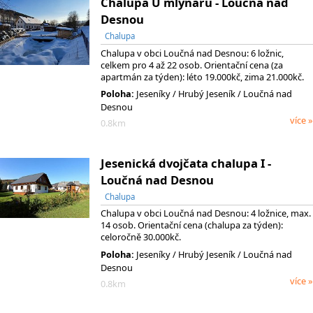
Chalupa U mlynářů - Loučná nad
Desnou
Chalupa
Chalupa v obci Loučná nad Desnou: 6 ložnic,
celkem pro 4 až 22 osob. Orientační cena (za
apartmán za týden): léto 19.000kč, zima 21.000kč.
Poloha:
Jeseníky
/ Hrubý Jeseník
/ Loučná nad
Desnou
více »
0.8km
Jesenická dvojčata chalupa I -
Loučná nad Desnou
Chalupa
Chalupa v obci Loučná nad Desnou: 4 ložnice, max.
14 osob. Orientační cena (chalupa za týden):
celoročně 30.000kč.
Poloha:
Jeseníky
/ Hrubý Jeseník
/ Loučná nad
Desnou
více »
0.8km