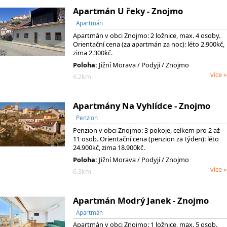
Apartmán U řeky - Znojmo
Apartmán
Apartmán v obci Znojmo: 2 ložnice, max. 4 osoby.
Orientační cena (za apartmán za noc): léto 2.900kč,
zima 2.300kč.
Poloha:
Jižní Morava
/ Podyjí
/ Znojmo
více »
6.2km
Apartmány Na Vyhlídce - Znojmo
Penzion
Penzion v obci Znojmo: 3 pokoje, celkem pro 2 až
11 osob. Orientační cena (penzion za týden): léto
24.900kč, zima 18.900kč.
Poloha:
Jižní Morava
/ Podyjí
/ Znojmo
více »
6.3km
Apartmán Modrý Janek - Znojmo
Apartmán
Apartmán v obci Znojmo: 1 ložnice, max. 5 osob.