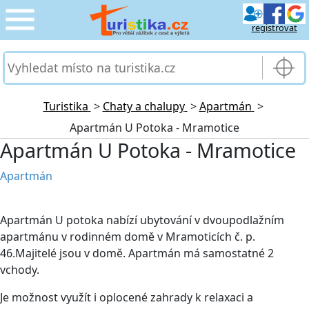
registrovat
CESTOVÁNÍ
›
SLUŽBY & DOPRAVA
›
Turistika
>
Chaty a chalupy
>
Apartmán
>
Apartmán U Potoka - Mramotice
PRO TURISTY
›
Apartmán U Potoka - Mramotice
MOJE TURISTIKA
›
Apartmán
Apartmán U potoka nabízí ubytování v dvoupodlažním
apartmánu v rodinném domě v Mramoticích č. p.
46.Majitelé jsou v domě. Apartmán má samostatné 2
vchody.
Je možnost využít i oplocené zahrady k relaxaci a