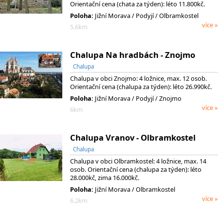
Orientační cena (chata za týden): léto 11.800kč.
Poloha:
Jižní Morava
/ Podyjí
/ Olbramkostel
více »
5.6km
Chalupa Na hradbách - Znojmo
Chalupa
Chalupa v obci Znojmo: 4 ložnice, max. 12 osob.
Orientační cena (chalupa za týden): léto 26.990kč.
Poloha:
Jižní Morava
/ Podyjí
/ Znojmo
více »
6km
Chalupa Vranov - Olbramkostel
Chalupa
Chalupa v obci Olbramkostel: 4 ložnice, max. 14
osob. Orientační cena (chalupa za týden): léto
28.000kč, zima 16.000kč.
Poloha:
Jižní Morava / Olbramkostel
více »
6.2km