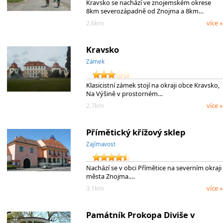
Kravsko se nachází ve znojemském okrese
8km severozápadně od Znojma a 8km…
2.6km
více »
Kravsko
Zámek
Klasicistní zámek stojí na okraji obce Kravsko,
Na Výšině v prostorném…
2.7km
více »
Přímětický křížový sklep
Zajímavost
Nachází se v obci Přímětice na severním okraji
města Znojma.…
3.1km
více »
Památník Prokopa Diviše v