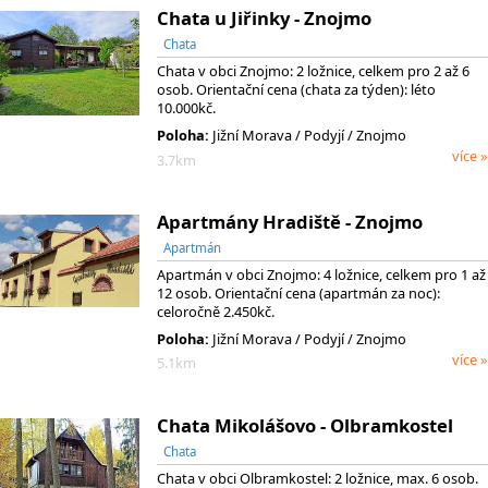
Chata u Jiřinky - Znojmo
Chata
Chata v obci Znojmo: 2 ložnice, celkem pro 2 až 6
osob. Orientační cena (chata za týden): léto
10.000kč.
Poloha:
Jižní Morava
/ Podyjí
/ Znojmo
více »
3.7km
Apartmány Hradiště - Znojmo
Apartmán
Apartmán v obci Znojmo: 4 ložnice, celkem pro 1 až
12 osob. Orientační cena (apartmán za noc):
celoročně 2.450kč.
Poloha:
Jižní Morava
/ Podyjí
/ Znojmo
více »
5.1km
Chata Mikolášovo - Olbramkostel
Chata
Chata v obci Olbramkostel: 2 ložnice, max. 6 osob.