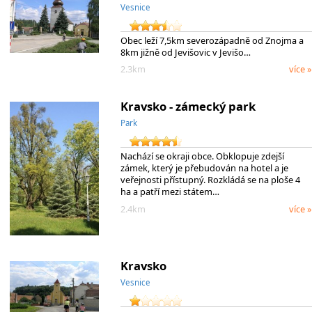
Vesnice
Obec leží 7,5km severozápadně od Znojma a
8km jižně od Jevišovic v Jevišo…
2.3km
více »
Kravsko - zámecký park
Park
Nachází se okraji obce. Obklopuje zdejší
zámek, který je přebudován na hotel a je
veřejnosti přístupný. Rozkládá se na ploše 4
ha a patří mezi státem…
2.4km
více »
Kravsko
Vesnice