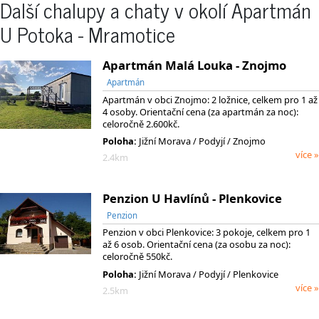
Další chalupy a chaty v okolí Apartmán
U Potoka - Mramotice
Apartmán Malá Louka - Znojmo
Apartmán
Apartmán v obci Znojmo: 2 ložnice, celkem pro 1 až
4 osoby. Orientační cena (za apartmán za noc):
celoročně 2.600kč.
Poloha:
Jižní Morava
/ Podyjí
/ Znojmo
více »
2.4km
Penzion U Havlínů - Plenkovice
Penzion
Penzion v obci Plenkovice: 3 pokoje, celkem pro 1
až 6 osob. Orientační cena (za osobu za noc):
celoročně 550kč.
Poloha:
Jižní Morava
/ Podyjí
/ Plenkovice
více »
2.5km