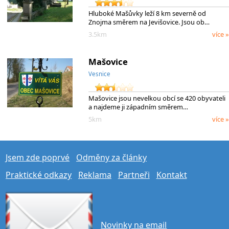
Hluboké Mašůvky leží 8 km severně od
Znojma směrem na Jevišovice. Jsou ob…
3.5km
více »
Mašovice
Vesnice
Mašovice jsou nevelkou obcí se 420 obyvateli
a najdeme ji západním směrem…
5km
více »
Jsem zde poprvé
Odměny za články
Praktické odkazy
Reklama
Partneři
Kontakt
Novinky na email