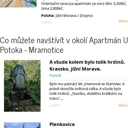
Orientační cena (za apartmán za noc): léto 3.200kč,
zima 2.800kč.
Poloha:
Jižní Morava / Znojmo
více »
6.3km
Co můžete navštívít v okolí Apartmán U
Potoka - Mramotice
A všude kolem bylo tolik hrdinů.
Kravsko, jižní Morava.
Pomník
Bylo mu patnáct let. Jmenoval se Stanislav. A
právě skončila světová válka. A všude bylo
tolik hrdinů. „Staníku, doběhni králíkům na
trávu“.…
2.3km
více »
Plenkovice