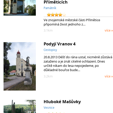
Příměticích
Památník
Ve znojemské městské části Přímětice
připomíná život jednoho z…
3.1km
více »
Podyjí Vranov 4
Cestopisy
20.8.2013 Déšť do rána ustal, nicméně zůstává
zataženo a je znát citelné ochlazení. Dnes
určitě nikam do lesa nepojedeme, po
důkladné bouřce bude…
3.2km
více »
Hluboké Mašůvky
Vesnice